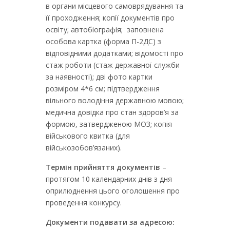
в органи місцевого самоврядування та
її проходження; копії документів про
освіту; автобіографія; заповнена
особова картка (форма П-2ДС) з
відповідними додатками; відомості про
стаж роботи (стаж державної служби
за наявності); дві фото картки
розміром 4*6 см; підтвердження
вільного володіння державною мовою;
медична довідка про стан здоров’я за
формою, затвердженою МОЗ; копія
військового квитка (для
військозобов’язаних).
Термін
прийняття
документів
–
протягом 10 календарних днів з дня
оприлюднення цього оголошення про
проведення конкурсу.
Документи
подавати за адресою: