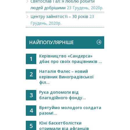
Святослав Гал: Я люблю робити
людей добрішими
23 Грудень, 2020р.
Центру зайнятості – 30 років
23
Грудень, 2020р.
НАЙПОПУЛЯРНІШЕ
Керівництво «Сандерса»
1
дбає про своїх працівників ...
Наталія Фалес – новий
2
керівник Виноградівської
філ...
Рука допомоги від
3
благодійного фонду...
Врятуймо молодого солдата
4
разом!...
Юні баскетболістки
5
отримали від афганців