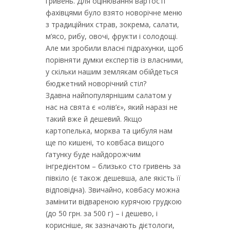
гривень. Для оцінювання вартості
фахівцями було взято новорічне меню
з традиційних страв, зокрема, салати,
м’ясо, рибу, овочі, фрукти і солодощі.
Але ми зробили власні підрахунки, щоб
порівняти думки експертів із власними,
у скільки нашим землякам обійдеться
бюджетний новорічний стіл?
Здавна найпопулярнішим салатом у
нас на свята є «олів’є», який наразі не
такий вже й дешевий. Якщо
картопелька, морква та цибуля нам
ще по кишені, то ковбаса вищого
ґатунку буде найдорожчим
інгредієнтом – близько сто гривень за
півкіло (є також дешевша, але якість її
відповідна). Звичайно, ковбасу можна
замінити відвареною курячою грудкою
(до 50 грн. за 500 г) – і дешево, і
корисніше, як зазначають дієтологи,