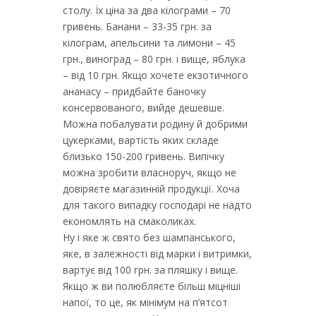
столу. Їх ціна за два кілограми – 70
гривень. Банани – 33-35 грн. за
кілограм, апельсини та лимони – 45
грн., виноград – 80 грн. і вище, яблука
– від 10 грн. Якщо хочете екзотичного
ананасу – придбайте баночку
консервованого, вийде дешевше.
Можна побалувати родину й добрими
цукерками, вартість яких складе
близько 150-200 гривень. Випічку
можна зробити власноруч, якщо не
довіряєте магазинній продукції. Хоча
для такого випадку господарі не надто
економлять на смаколиках.
Ну і яке ж свято без шампанського,
яке, в залежності від марки і витримки,
вартує від 100 грн. за пляшку і вище.
Якщо ж ви полюбляєте більш міцніші
напої, то це, як мінімум на п’ятсот