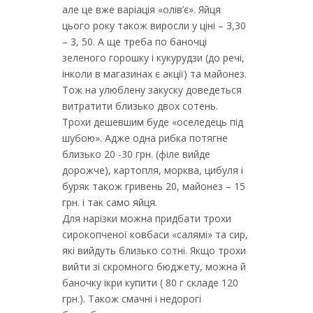
але це вже варіація «олів’є». Яйця
цього року також виросли у ціні – 3,30
– 3, 50. А ще треба по баночці
зеленого горошку і кукурудзи (до речі,
інколи в магазинах є акції) та майонез.
Тож на улюблену закуску доведеться
витратити близько двох сотень.
Трохи дешевшим буде «оселедець під
шубою». Адже одна рибка потягне
близько 20 -30 грн. (філе вийде
дорожче), картопля, морква, цибуля і
буряк також гривень 20, майонез – 15
грн. і так само яйця.
Для нарізки можна придбати трохи
сирокопченої ковбаси «салямі» та сир,
які вийдуть близько сотні. Якщо трохи
вийти зі скромного бюджету, можна й
баночку ікри купити ( 80 г складе 120
грн.). Також смачні і недорогі