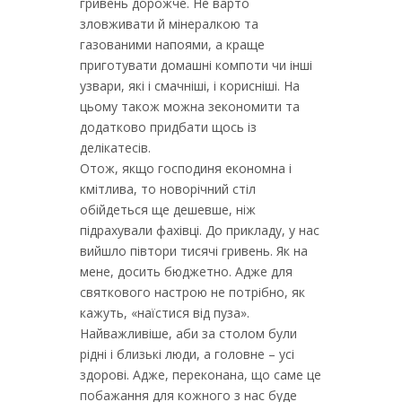
гривень дорожче. Не варто
зловживати й мінералкою та
газованими напоями, а краще
приготувати домашні компоти чи інші
узвари, які і смачніші, і корисніші. На
цьому також можна зекономити та
додатково придбати щось із
делікатесів.
Отож, якщо господиня економна і
кмітлива, то новорічний стіл
обійдеться ще дешевше, ніж
підрахували фахівці. До прикладу, у нас
вийшло півтори тисячі гривень. Як на
мене, досить бюджетно. Адже для
святкового настрою не потрібно, як
кажуть, «наїстися від пуза».
Найважливіше, аби за столом були
рідні і близькі люди, а головне – усі
здорові. Адже, переконана, що саме це
побажання для кожного з нас буде