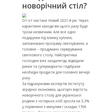
новорічний стіл?
От-от настане Новий 2021-й рік. Через
карантинні заходи він цього разу буде
трохи незвичним. Але все одно
подарунки під ялинку куплені,
заплановано програму святкування, а
головне – продумано сервірування
святкового столу. Найспритніші
господині вже заздалегідь відвідали
ринки та супермаркети і підібрали
необхідні продукти для головної вечері
року.
За підрахунками експертів Інституту
аграрної економіки, цьогоріч вартість
новорічного столу для української
родини з чотирьох осіб зросла на 5,3%
у порівнянні з минулим і складає 1706