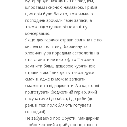
бутерброди виходять з оселедцем,
шпротами і сирною намазкою. Грибів
цьогоріч було багато, тож чимало
господинь зробили гарні запаси, а
також підготували різноманітну
консервацію.
Якщо для гарячої страви свинина не по
кишені (а телятину, баранину та
яловичину за порадами астрологів на
стіл ставити не варто), то її можна
замінити більш дешевою курятиною,
страви з якої виходять також дуже
смачні, адже їх можна запікати,
смажити та відварювати. А з картоплі
приготувати бюджетний гарнір, який
пасуватиме і до м’яса, і до риби (до
речі, її теж полюбляють готувати
господині).
Не забуваємо про фрукти. Мандарини
– обов’язковий атрибут новорічного