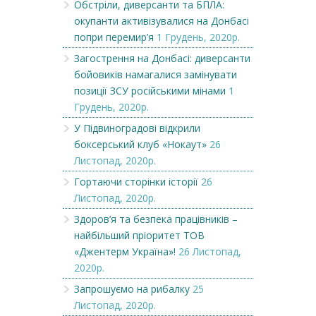
Обстріли, диверсанти та БПЛА:
окупанти активізувалися на Донбасі
попри перемир’я
1 Грудень, 2020р.
Загострення на Донбасі: диверсанти
бойовиків намагалися замінувати
позиції ЗСУ російськими мінами
1
Грудень, 2020р.
У Підвиноградові відкрили
боксерський клуб «Нокаут»
26
Листопад, 2020р.
Гортаючи сторінки історії
26
Листопад, 2020р.
Здоров’я та безпека працівників –
найбільший пріоритет ТОВ
«Джентерм Україна»!
26 Листопад,
2020р.
Запрошуємо на рибалку
25
Листопад, 2020р.