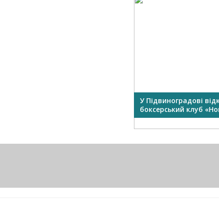
У Підвиноградові від
боксерський клуб «Нок