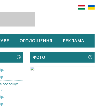
КАВЕ
ОГОЛОШЕННЯ
РЕКЛАМА
ФОТО
1р.
1р.
а оголошує
1р.
1р.
1р.