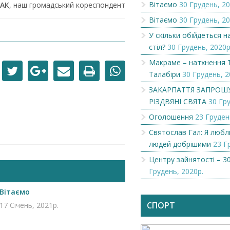
Вітаємо
30 Грудень, 20
ЗАК
, наш громадський кореспондент
Вітаємо
30 Грудень, 20
У скільки обійдеться 
стіл?
30 Грудень, 2020р
Макраме – натхнення 
Талабіри
30 Грудень, 2
ЗАКАРПАТТЯ ЗАПРОШ
РІЗДВЯНІ СВЯТА
30 Гру
Оголошення
23 Груден
Святослав Гал: Я люб
людей добрішими
23 Г
Центру зайнятості – 30
Грудень, 2020р.
Чеська компанія NAMZOR
Викупимо бруньки
смородини...
Вітаємо
СПОРТ
17 Січень, 2021р.