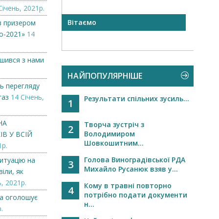
Січень, 2021р.
Вітаємо
Вило
в призером
оголо
о-2021»
14
ишився з нами
НАЙПОПУЛЯРНІШЕ
ь перегляду
газ
14 Січень,
Результати спільних зусиль...
1
НА
Творча зустріч з
2
Володимиром
В У ВСІЙ
Шовкошитним...
1р.
Голова Виноградівської РДА
итуацію на
3
Михайло Русанюк взяв у...
іли, як
, 2021р.
Кому в травні повторно
4
потрібно подати документи
а оголошує
н...
.