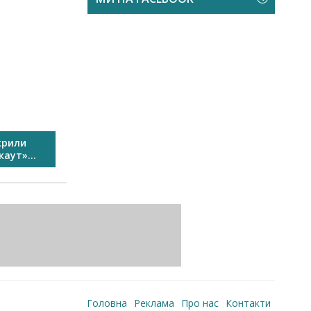
крили
У Виноградові пройшов
Свято спо
аут»...
Перший сімейний велозаїзд...
Головна
Реклама
Про нас
Контакти