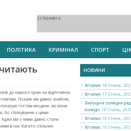
2179044814
ПОЛІТИКА
КРИМІНАЛ
СПОРТ
ЦІ
ж читають
НОВИНИ
Вітаємо
18 Січень, 202
оків до нашого краю на відпочинок
Вітаємо
17 Січень, 202
тем’єви. Позаяк ми давно знайомі,
Вилоцька селищна рад
показую гостям місцини, які вони
конкурс
16 Січень, 202
і, бо спілкування з цими
Вітаємо
16 Січень, 202
. Адже ми з ними давно стали
ими в нас багато спільних
Вітаємо
16 Січень, 202