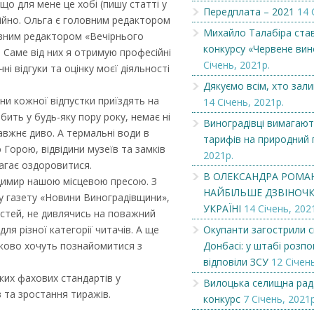
кщо для мене це хобі (пишу статті у
Передплата – 2021
14 
сійно. Ольга є головним редактором
Вітаємо
Вітаємо
Михайло Талабіра ста
овним редактором «Вечірнього
конкурсу «Червене вин
. Саме від них я отримую професійні
Січень, 2021р.
і відгуки та оцінку моєї діяльності
Дякуємо всім, хто зал
и кожної відпустки приїздять на
14 Січень, 2021р.
бить у будь-яку пору року, немає ні
Виноградівці вимагают
равжнє диво. А термальні води в
тарифів на природний 
 Горою, відвідини музеїв та замків
2021р.
агає оздоровитися.
В ОЛЕКСАНДРА РОМА
димир нашою місцевою пресою. З
НАЙБІЛЬШЕ ДЗВІНОЧКІ
 газету «Новини Виноградівщини»,
УКРАЇНІ
14 Січень, 202
остей, не дивлячись на поважний
для різної категорії читачів. А ще
Окупанти загострили с
зково хочуть познайомитися з
Донбасі: у штабі розпов
відповіли ЗСУ
12 Січень
ких фахових стандартів у
Вилоцька селищна рад
 та зростання тиражів.
конкурс
7 Січень, 2021р