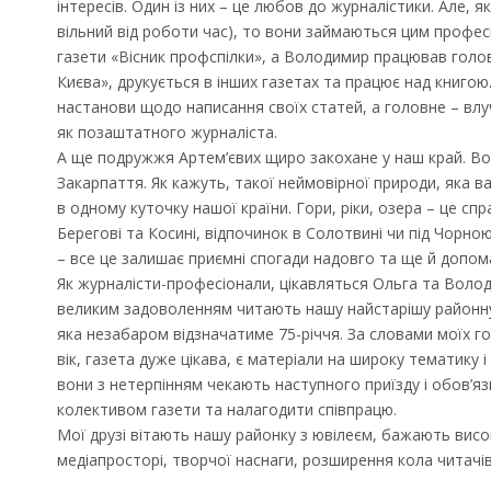
інтересів. Один із них – це любов до журналістики. Але, я
вільний від роботи час), то вони займаються цим профе
газети «Вісник профспілки», а Володимир працював гол
Києва», друкується в інших газетах та працює над книгою
настанови щодо написання своїх статей, а головне – влучн
як позаштатного журналіста.
А ще подружжя Артем’євих щиро закохане у наш край. Вон
Закарпаття. Як кажуть, такої неймовірної природи, яка ва
в одному куточку нашої країни. Гори, ріки, озера – це сп
Берегові та Косині, відпочинок в Солотвині чи під Чорною
– все це залишає приємні спогади надовго та ще й допом
Як журналісти-професіонали, цікавляться Ольга та Воло
великим задоволенням читають нашу найстарішу районну
яка незабаром відзначатиме 75-річчя. За словами моїх г
вік, газета дуже цікава, є матеріали на широку тематику і 
вони з нетерпінням чекають наступного приїзду і обов’я
колективом газети та налагодити співпрацю.
Мої друзі вітають нашу районку з ювілеєм, бажають висо
медіапросторі, творчої наснаги, розширення кола читачів