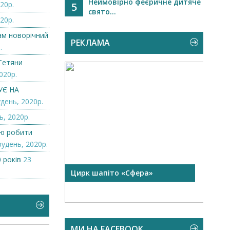
Неймовірно феєричне дитяче
20р.
5
свято...
20р.
нам новорічний
РЕКЛАМА
.
Тетяни
020р.
УЄ НА
день, 2020р.
ь, 2020р.
лю робити
рудень, 2020р.
 років
23
 чорної
Цирк шапіто «Сфера»
Запр
Чехі
МИ НА FACEBOOK