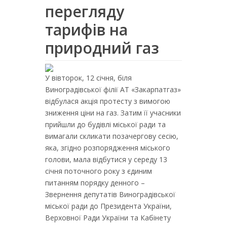
перегляду
тарифів на
природний газ
У вівторок, 12 січня, біля
Виноградівської філії АТ «Закарпатгаз»
відбулася акція протесту з вимогою
зниження ціни на газ. Затим її учасники
прийшли до будівлі міської ради та
вимагали скликати позачергову сесію,
яка, згідно розпорядження міського
голови, мала відбутися у середу 13
січня поточного року з єдиним
питанням порядку денного –
Звернення депутатів Виноградівської
міської ради до Президента України,
Верховної Ради України та Кабінету