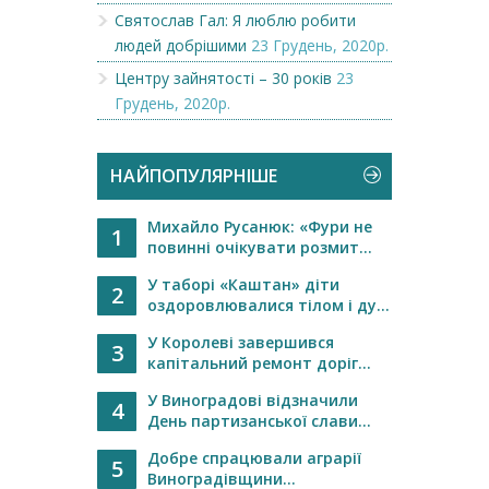
Святослав Гал: Я люблю робити
людей добрішими
23 Грудень, 2020р.
Центру зайнятості – 30 років
23
Грудень, 2020р.
НАЙПОПУЛЯРНІШЕ
Михайло Русанюк: «Фури не
1
повинні очікувати розмит...
У таборі «Каштан» діти
2
оздоровлювалися тілом і ду...
У Королеві завершився
3
капітальний ремонт доріг...
У Виноградові відзначили
4
День партизанської слави...
Добре спрацювали аграрії
5
Виноградівщини...