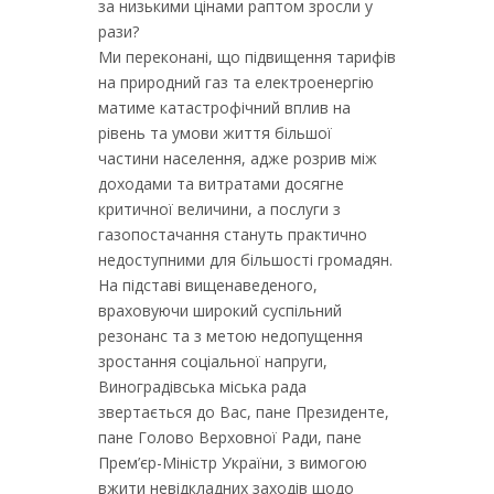
за низькими цінами раптом зросли у
рази?
Ми переконані, що підвищення тарифів
на природний газ та електроенергію
матиме катастрофічний вплив на
рівень та умови життя більшої
частини населення, адже розрив між
доходами та витратами досягне
критичної величини, а послуги з
газопостачання стануть практично
недоступними для більшості громадян.
На підставі вищенаведеного,
враховуючи широкий суспільний
резонанс та з метою недопущення
зростання соціальної напруги,
Виноградівська міська рада
звертається до Вас, пане Президенте,
пане Голово Верховної Ради, пане
Прем’єр-Міністр України, з вимогою
вжити невідкладних заходів щодо