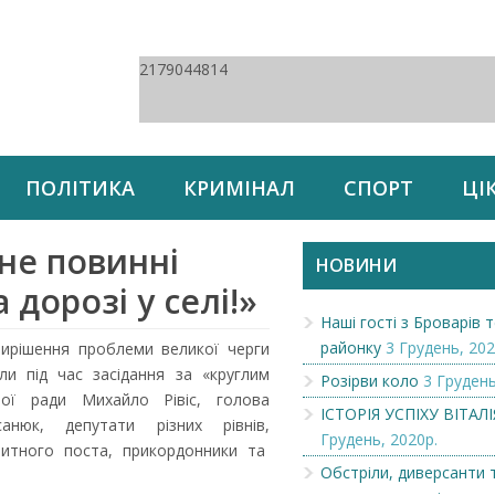
2179044814
ПОЛІТИКА
КРИМІНАЛ
СПОРТ
ЦІ
не повинні
НОВИНИ
дорозі у селі!»
Наші гості з Броварів
районку
3 Грудень, 202
ирішення проблеми великої черги
и під час засідання за «круглим
Розірви коло
3 Грудень
ної ради Михайло Рівіс, голова
ІСТОРІЯ УСПІХУ ВІТАЛ
санюк, депутати різних рівнів,
Грудень, 2020р.
митного поста, прикордонники та
Обстріли, диверсанти 