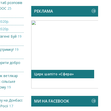
штаб розповів
 ООС
25
РЕКЛАМА
2020р.
2020р.
вгенії Буй
19
дтримку!
19
орити добро
 чорної
Цирк шапіто «Сфера»
Запр
як ветлікар
Чехі
 сільське
кому
19
у на Донбасі:
МИ НА FACEBOOK
 Росії
17