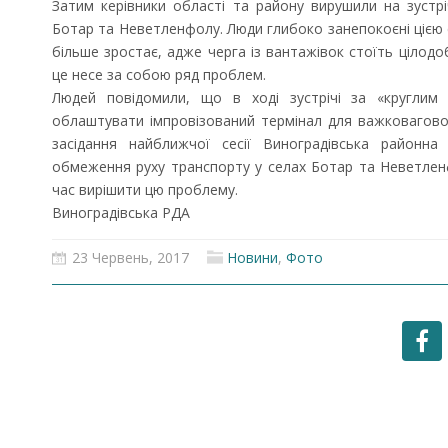
Затим керівники області та району вирушили на зустрі
Ботар та Неветленфолу. Люди глибоко занепокоєні цією с
більше зростає, адже черга із вантажівок стоїть цілодоб
це несе за собою ряд проблем.
Людей повідомили, що в ході зустрічі за «круглим
облаштувати імпровізований термінал для важковаговог
засідання найближчої сесії Виноградівська районн
обмеження руху транспорту у селах Ботар та Неветле
час вирішити цю проблему.
Виноградівська РДА
23 Червень, 2017
Новини
,
Фото