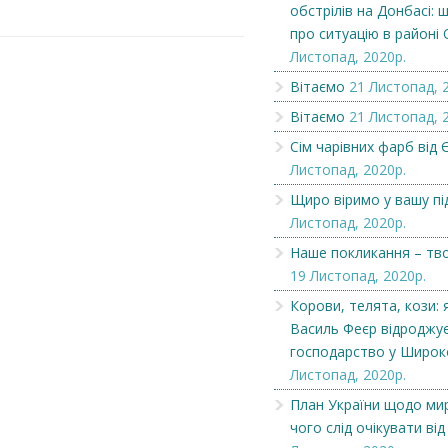
обстрілів на Донбасі: 
про ситуацію в районі
Листопад, 2020р.
Вітаємо
21 Листопад, 
Вітаємо
21 Листопад, 
Сім чарівних фарб від Є
Листопад, 2020р.
Щиро віримо у вашу пі
Листопад, 2020р.
Наше покликання – тв
19 Листопад, 2020р.
Чеська компанія NAMZOR
Викупимо бруньки
Корови, телята, кози: 
смородини...
Василь Феєр відроджує
господарство у Широ
Листопад, 2020р.
План України щодо мир
чого слід очікувати від