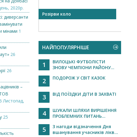
ся на Донбасі
день, 2020р.
арів теж
Розірви коло
ІСТОР
і: диверсанти
..
ПРУН
замінувати
и мінами
1
НАЙПОПУЛЯРНІШЕ
или
аут»
26
ВИЛОЦЬКІ ФУТБОЛІСТИ
1
ЗНОВУ ЧЕМПІОНИ РАЙОНУ...
рії
26
ПОДОРОЖ У СВІТ КАЗОК
2
ацівників –
 ТОВ
ВІД ПОЇЗДКИ ДІТИ В ЗАХВАТІ
3
6 Листопад,
ШУКАЛИ ШЛЯХИ ВИРІШЕННЯ
4
ПРОБЛЕМНИХ ПИТАНЬ...
у
25
З нагоди відзначення Дня
5
вшанування учасників лікв...
лькість