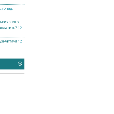
стопад,
 маскового
заплатить?
12
узі-читачі!
12