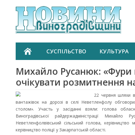
СУСПІЛЬСТВО
КУЛЬТУРА
Михайло Русанюк: «Фури 
очікувати розмитнення на 
22 червня шляхи в
вантажівок на дорозі в селі Неветленфолу обговорил
столом». Участь у засіданні взяли: голова облас
Виноградівської райдержадміністрації Михайло Ру
Неветленфолвівський сільський голова, керівництво 
керівництво поліції у Закарпатській області.