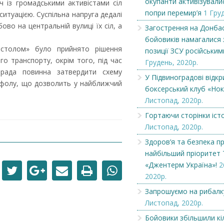
окупанти активізували
ч із громадськими активістами сіл
попри перемир’я
1 Гру
итуацією. Суспільна напруга дедалі
Загострення на Донбасі:
Наші гості з Бров
ово на центральній вулиці їх сіл, а
Загострення на Донбас
диверсанти бойовиків
читають районку.
бойовиків намагалися 
намагалися замі...
 столом» було прийнято рішення
позиції ЗСУ російським
о транспорту, окрім того, під час
Грудень, 2020р.
а рада повинна затвердити схему
У Підвиноградові відкр
нфолу, що дозволить у найближчий
боксерський клуб «Нок
Листопад, 2020р.
Гортаючи сторінки істо
Листопад, 2020р.
Здоров’я та безпека пр
найбільший пріоритет
«Джентерм Україна»!
2
2020р.
Запрошуємо на рибалк
Листопад, 2020р.
Бойовики збільшили кі