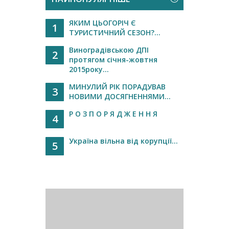
ЯКИМ ЦЬОГОРІЧ Є
1
ТУРИСТИЧНИЙ СЕЗОН?...
Виноградівською ДПІ
2
протягом січня-жовтня
2015року...
МИНУЛИЙ РІК ПОРАДУВАВ
3
НОВИМИ ДОСЯГНЕННЯМИ...
Р О З П О Р Я Д Ж Е Н Н Я
4
Україна вільна від корупції...
5