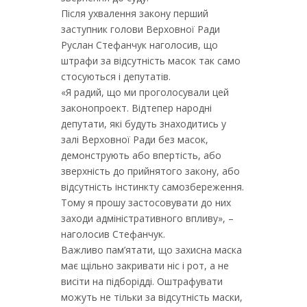
Після ухвалення закону перший
заступник голови Верховної Ради
Руслан Стефанчук наголосив, що
штрафи за відсутність масок так само
стосуються і депутатів.
«Я радий, що ми проголосували цей
законопроект. Відтепер народні
депутати, які будуть знаходитись у
залі Верховної Ради без масок,
демонструють або впертість, або
зверхність до прийнятого закону, або
відсутність інстинкту самозбереження.
Тому я прошу застосовувати до них
заходи адміністративного впливу», –
наголосив Стефанчук.
Важливо пам’ятати, що захисна маска
має щільно закривати ніс і рот, а не
висіти на підборідді. Оштрафувати
можуть не тільки за відсутність маски,