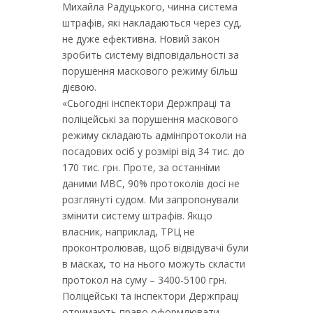
Михайла Радуцького, чинна система
штрафів, які накладаються через суд,
не дуже ефективна. Новий закон
зробить систему відповідальності за
порушення маскового режиму більш
дієвою.
«Сьогодні інспектори Держпраці та
поліцейські за порушення маскового
режиму складають адмінпротоколи на
посадових осіб у розмірі від 34 тис. до
170 тис. грн. Проте, за останніми
даними МВС, 90% протоколів досі не
розглянуті судом. Ми запропонували
змінити систему штрафів. Якщо
власник, наприклад, ТРЦ не
проконтролював, щоб відвідувачі були
в масках, то на нього можуть скласти
протокол на суму – 3400-5100 грн.
Поліцейські та інспектори Держпраці
отримають право оформлювати