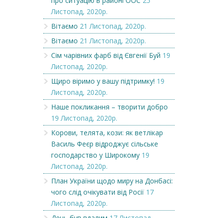
про ситуацію в районі ООС
25
Листопад, 2020р.
Вітаємо
21 Листопад, 2020р.
Вітаємо
21 Листопад, 2020р.
Сім чарівних фарб від Євгенії Буй
19
Листопад, 2020р.
Щиро віримо у вашу підтримку!
19
Листопад, 2020р.
Наше покликання – творити добро
19 Листопад, 2020р.
Корови, телята, кози: як ветлікар
Василь Феєр відроджує сільське
господарство у Широкому
19
Листопад, 2020р.
План України щодо миру на Донбасі:
чого слід очікувати від Росії
17
Листопад, 2020р.
День був вдалим
17 Листопад,