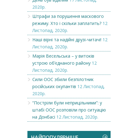
2020р.
Штрафи за порушення маскового
режиму. Хто і скільки заплатить?
12
Листопад, 2020р.
Наші вірні та надійні друзі-читачі!
12
Листопад, 2020р.
Марія Весельська – у витоків
устрою об’єднаного району
12
Листопад, 2020р.
Сили ООС збили безпілотник
російських окупантів
12 Листопад,
2020р.
“Постріли були неприцільними”: у
штабі ООС розповіли про ситуацію
на Донбасі
12 Листопад, 2020р.
НАЙПОПУЛЯРНІШЕ