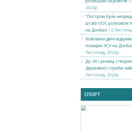
російських окупантів
1
2020р.
“Постріли були неприці
штабі ООС розповіли п
на Донбасі
12 Листопад
Бойовики двічі відкрив
позиціях ЗСУ на Донба
Листопад, 2020р.
До 30-ї річниці створе
Державної служби зай
Листопад, 2020р.
СПОРТ