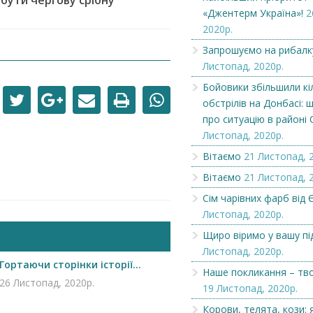
обути чергову срібну
«Джентерм Україна»!
2
2020р.
Вітаємо
У Підвиноградові
боксерський клуб 
Запрошуємо на рибалк
Листопад, 2020р.
Бойовики збільшили кі
обстрілів на Донбасі: 
про ситуацію в районі
Листопад, 2020р.
Вітаємо
21 Листопад, 
Вітаємо
21 Листопад, 
Сім чарівних фарб від Є
Листопад, 2020р.
Щиро віримо у вашу пі
Листопад, 2020р.
Гортаючи сторінки історії...
Наше покликання – тв
26 Листопад, 2020р.
19 Листопад, 2020р.
Корови, телята, кози: 