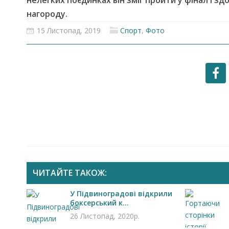
нелегких поєдинках він зміг пройти у фінал і зд
нагороду.
15 Листопад, 2019
Спорт
,
Фото
ЧИТАЙТЕ ТАКОЖ:
У Підвиноградові відкрили
боксерський к...
26 Листопад, 2020р.