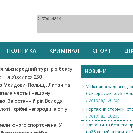
2179044814
ПОЛІТИКА
КРИМІНАЛ
СПОРТ
ЦІ
ся міжнародний турнір з боксу
НОВИНИ
ання з’їхалися 250
 із Молдови, Польщі, Литви та
У Підвиноградові відкр
ипала честь і нашому
боксерський клуб «Нок
Листопад, 2020р.
. За останній рік Володя
оті і срібні нагороди, а от у
Гортаючи сторінки істо
Листопад, 2020р.
двели юного спортсмена. У
Здоров’я та безпека пр
найбільший пріоритет