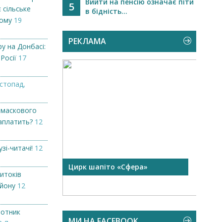
Вийти на пенсію означає піти
5
 сільське
в бідність...
кому
19
РЕКЛАМА
у на Донбасі:
 Росії
17
стопад,
 маскового
заплатить?
12
узі-читачі!
12
 чорної
Цирк шапіто «Сфера»
Запр
итоків
Чехі
айону
12
лотник
МИ НА FACEBOOK