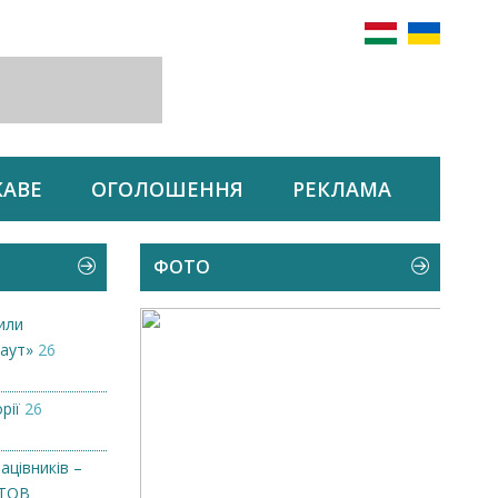
КАВЕ
ОГОЛОШЕННЯ
РЕКЛАМА
ФОТО
или
аут»
26
рії
26
ацівників –
 ТОВ