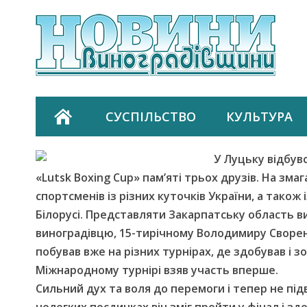
СУСПІЛЬСТВО
КУЛЬТУРА
У Луцьку відбув
«Lutsk Boxing Cup» пам’яті трьох друзів. На змаг
спортсменів із різних куточків України, а також
Білорусі. Представляти Закарпатську область в
виноградівцю, 15-тирічному Володимиру Свореню
побував вже на різних турнірах, де здобував і зол
Міжнародному турнірі взяв участь вперше.
Сильний дух та воля до перемоги і тепер не пі