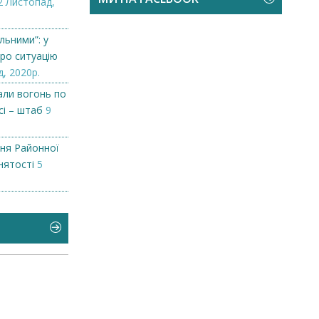
2 Листопад,
льними”: у
ро ситуацію
, 2020р.
али вогонь по
сі – штаб
9
ння Районної
нятості
5