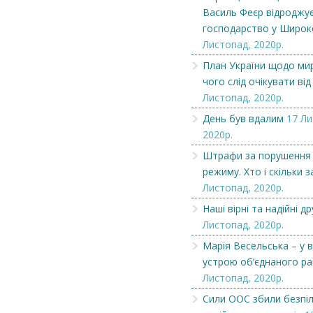
Василь Феєр відроджує
господарство у Широ
Листопад, 2020р.
План України щодо мир
чого слід очікувати від
Листопад, 2020р.
День був вдалим
17 Ли
2020р.
Штрафи за порушення
режиму. Хто і скільки 
Листопад, 2020р.
Наші вірні та надійні др
Листопад, 2020р.
Чеська компанія NAMZOR
Викупимо бруньки
Марія Весельська – у в
смородини...
устрою об’єднаного р
Листопад, 2020р.
Сили ООС збили безпі