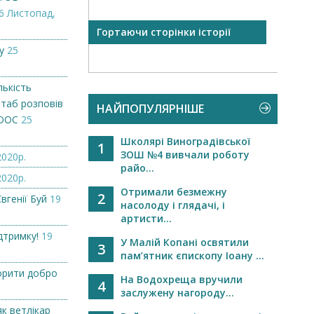
6 Листопад,
 відкрили
Гортаючи сторінки історії
Запр
«Нокаут»...
у
25
лькість
штаб розповів
НАЙПОПУЛЯРНІШЕ
 ООС
25
Школярі Виноградівської
1
ЗОШ №4 вивчали роботу
2020р.
райо...
2020р.
Отримали безмежну
2
вгенії Буй
19
насолоду і глядачі, і
артисти...
дтримку!
19
У Малій Копані освятили
3
пам’ятник єпископу Іоану ...
орити добро
На Водохреща вручили
4
заслужену нагороду...
як ветлікар