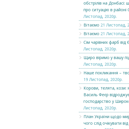
обстрілів на Донбасі: 
про ситуацію в районі
Листопад, 2020р.
Вітаємо
21 Листопад, 
Вітаємо
21 Листопад, 
Сім чарівних фарб від Є
Листопад, 2020р.
Щиро віримо у вашу пі
Листопад, 2020р.
Наше покликання – тв
19 Листопад, 2020р.
Корови, телята, кози: 
Чеська компанія NAMZOR
Викупимо бруньки
Василь Феєр відроджує
смородини...
господарство у Широ
Листопад, 2020р.
План України щодо мир
чого слід очікувати від