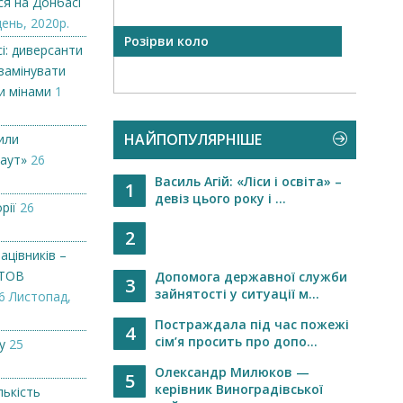
ся на Донбасі
день, 2020р.
арів теж
Розірви коло
ІСТОР
і: диверсанти
..
ПРУН
замінувати
и мінами
1
НАЙПОПУЛЯРНІШЕ
или
аут»
26
Василь Агій: «Ліси і освіта» –
1
девіз цього року і ...
рії
26
2
ацівників –
 ТОВ
Допомога державної служби
3
зайнятості у ситуації м...
6 Листопад,
Постраждала під час пожежі
4
сім’я просить про допо...
у
25
Олександр Милюков —
5
керівник Виноградівської
лькість