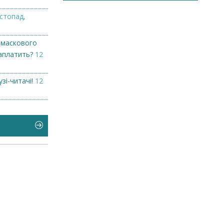
стопад,
 маскового
заплатить?
12
узі-читачі!
12