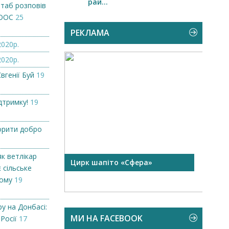
рай...
штаб розповів
 ООС
25
РЕКЛАМА
2020р.
2020р.
вгенії Буй
19
дтримку!
19
орити добро
як ветлікар
 чорної
Цирк шапіто «Сфера»
Запр
 сільське
Чехі
кому
19
у на Донбасі:
МИ НА FACEBOOK
 Росії
17