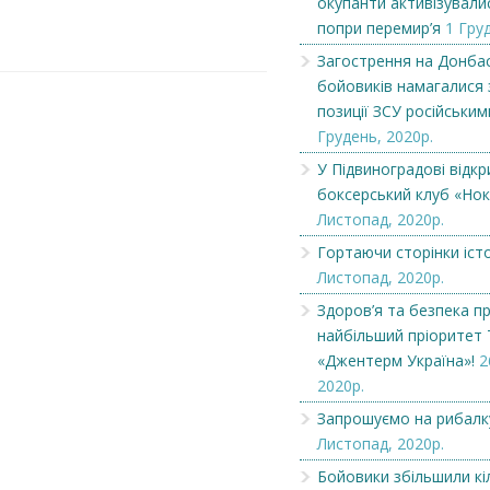
окупанти активізували
попри перемир’я
1 Гру
Загострення на Донбасі:
Наші гості з Бров
Загострення на Донбас
диверсанти бойовиків
читають районку.
бойовиків намагалися 
намагалися замі...
позиції ЗСУ російським
Грудень, 2020р.
У Підвиноградові відкр
боксерський клуб «Нок
Листопад, 2020р.
Гортаючи сторінки істо
Листопад, 2020р.
Здоров’я та безпека пр
найбільший пріоритет
«Джентерм Україна»!
2
2020р.
Запрошуємо на рибалк
Листопад, 2020р.
Бойовики збільшили кі