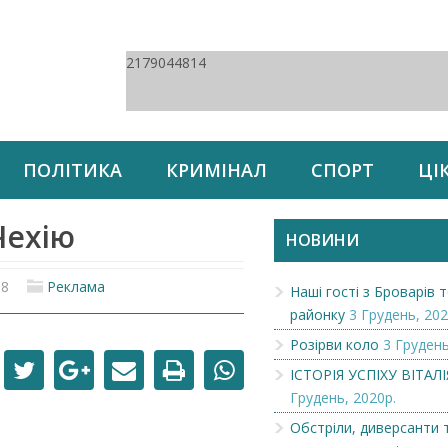
2179044814
ПОЛІТИКА
КРИМІНАЛ
СПОРТ
ЦІ
Чехію
НОВИНИ
18
Реклама
Наші гості з Броварів
районку
3 Грудень, 202
Розірви коло
3 Грудень
ІСТОРІЯ УСПІХУ ВІТАЛ
Грудень, 2020р.
Обстріли, диверсанти 