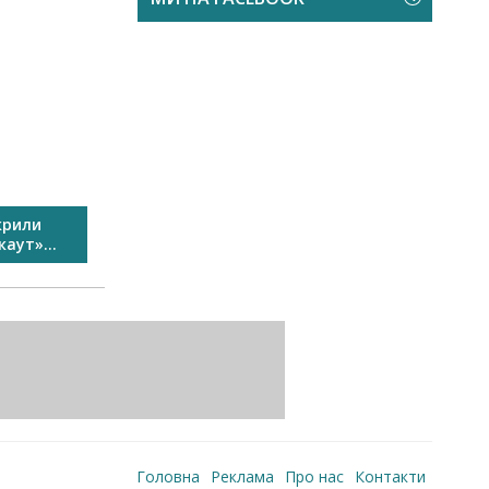
крили
У Виноградові пройшов
Свято спо
аут»...
Перший сімейний велозаїзд...
Головна
Реклама
Про нас
Контакти