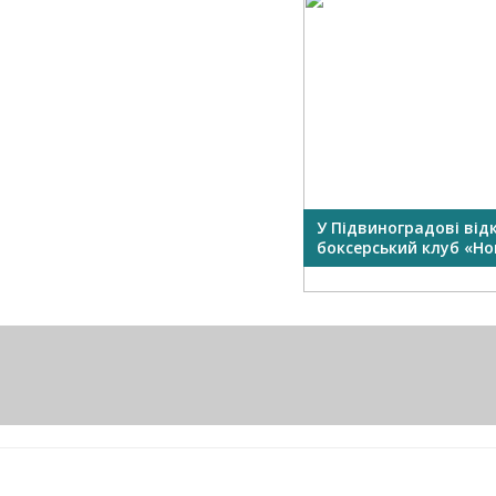
У Підвиноградові від
боксерський клуб «Нок