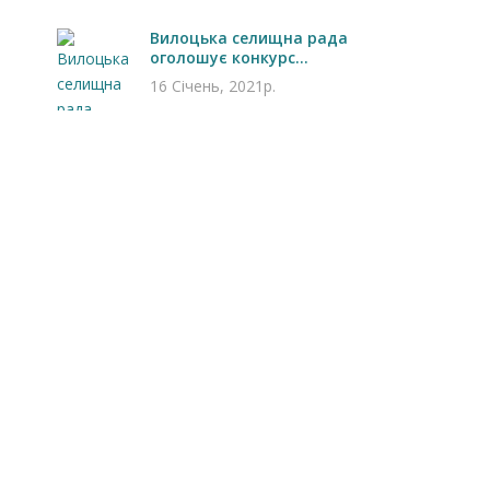
Вилоцька селищна рада
оголошує конкурс...
16 Січень, 2021р.
Запрошуємо на роботу в
Чехію