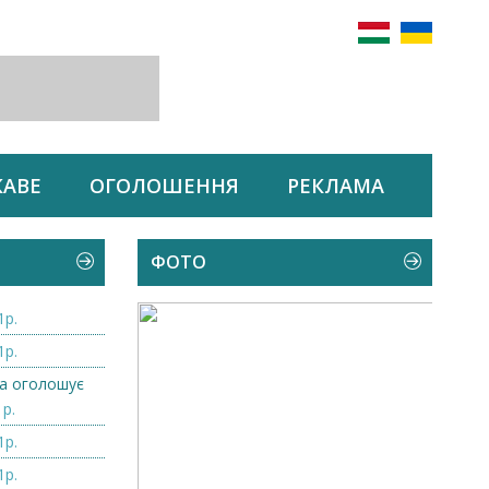
КАВЕ
ОГОЛОШЕННЯ
РЕКЛАМА
ФОТО
1р.
1р.
а оголошує
1р.
1р.
1р.