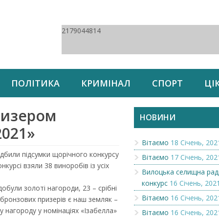
2179044814
ПОЛІТИКА
КРИМІНАЛ
СПОРТ
ЦІ
ризером
НОВИНИ
2021»
Вітаємо
18 Січень, 202
ідбили підсумки щорічного конкурсу
Вітаємо
17 Січень, 202
курсі взяли 38 виноробів із усіх
Вилоцька селищна рад
конкурс
16 Січень, 202
добули золоті нагороди, 23 – срібні
Вітаємо
16 Січень, 202
бронзових призерів є наш земляк –
у нагороду у номінаціях «Ізабелла»
Вітаємо
16 Січень, 202