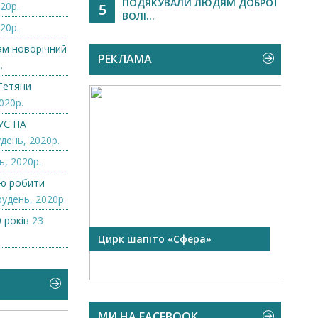
ПОДЯКУВАЛИ ЛЮДЯМ ДОБРОЇ
20р.
5
ВОЛІ...
20р.
нам новорічний
РЕКЛАМА
.
Тетяни
020р.
УЄ НА
день, 2020р.
ь, 2020р.
лю робити
рудень, 2020р.
 років
23
 чорної
Цирк шапіто «Сфера»
Запр
Чехі
МИ НА FACEBOOK