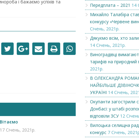
инороба і бажаємо успіхів та
Передплата – 2021
14 
Вітаємо
Вітаємо
Михайло Талабіра ста
конкурсу «Червене вин
Січень, 2021р.
Дякуємо всім, хто зал
14 Січень, 2021р.
Виноградівці вимагают
тарифів на природний 
2021р.
В ОЛЕКСАНДРА РОМА
НАЙБІЛЬШЕ ДЗВІНОЧКІ
УКРАЇНІ
14 Січень, 202
Окупанти загострили с
Донбасі: у штабі розпов
відповіли ЗСУ
12 Січень
Вітаємо
Вилоцька селищна рад
17 Січень, 2021р.
конкурс
7 Січень, 2021р