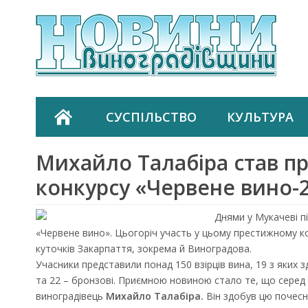
СУСПІЛЬСТВО
КУЛЬТУРА
Михайло Талабіра став п
конкурсу «Червене вино-
Днями у Мукачеві п
«Червене вино». Цьогоріч участь у цьому престижному кон
куточків Закарпаття, зокрема й Виноградова.
Учасники представили понад 150 взірців вина, 19 з яких з
та 22 – бронзові. Приємною новиною стало те, що серед 
виноградівець
Михайло Талабіра.
Він здобув цю почесн