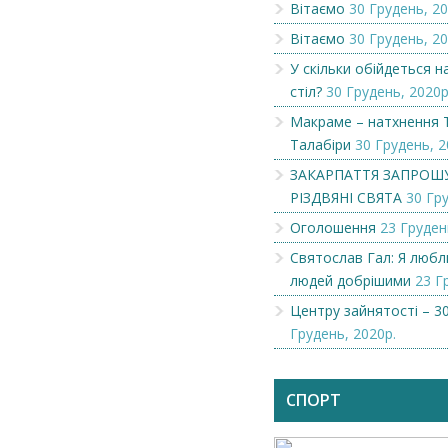
Вітаємо
30 Грудень, 20
Вітаємо
30 Грудень, 20
У скільки обійдеться 
стіл?
30 Грудень, 2020р
Макраме – натхнення 
Талабіри
30 Грудень, 2
ЗАКАРПАТТЯ ЗАПРОШ
РІЗДВЯНІ СВЯТА
30 Гру
Оголошення
23 Груден
Святослав Гал: Я люб
людей добрішими
23 Г
Центру зайнятості – 30
Грудень, 2020р.
Чеська компанія NAMZOR
Викупимо бруньки
смородини...
СПОРТ