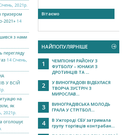
Січень, 2021р.
Вітаємо
Вило
в призером
оголо
о-2021»
14
ишився з нами
НАЙПОПУЛЯРНІШЕ
ь перегляду
газ
14 Січень,
ЧЕМПІОНИ РАЙОНУ З
1
ФУТБОЛУ – ЮНАКИ З
ДРОТИНЦІВ ТА ...
НА
У ВИНОГРАДОВІ ВІДБУЛАСЯ
В У ВСІЙ
2
ТВОРЧА ЗУСТРІЧ З
1р.
МИРОСЛАВ...
итуацію на
ВИНОГРАДІВСЬКА МОЛОДЬ
іли, як
3
ГРАЛА У СТРІТБОЛ...
, 2021р.
В Ужгороді СБУ затримала
а оголошує
4
групу торгівців контрабан...
.