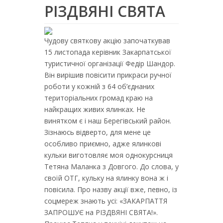
РІЗДВЯНІ СВЯТА
Чудову святкову акцію започаткував
15 листопада керівник Закарпатської
туристичної організації Федір Шандор.
Він вирішив повісити прикраси ручної
роботи у кожній з 64 об’єднаних
територіальних громад краю на
найкращих живих ялинках. Не
винятком є і наш Берегівський район.
Зізнаюсь відверто, для мене це
особливо приємно, адже ялинкові
кульки виготовляє моя однокурсниця
Тетяна Маланка з Довгого. До слова, у
своїй ОТГ, кульку на ялинку вона ж і
повісила. Про назву акції вже, певно, із
соцмереж знають усі: «ЗАКАРПАТТЯ
ЗАПРОШУЄ на РІЗДВЯНІ СВЯТА!».