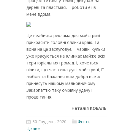
Працює Тетяна у техніці декупаж на
дереві та пластмасі. Її роботи є і в
мене вдома.
Це неабияка реклама для майстрині –
прикрасити головні ялинки краю. Та
вона на це заслуговує. Її чарівні кульки
уже красуються на ялинках майже всіх
територіальних громад. І, хочеться
вірити, що часточка душі майстрині, її
любов та бажання всім добра все ж
принесуть нашому мальовничому
Закарпаттю таку омріяну удачу і
процвітання.
Наталія КОБАЛЬ
30 Грудень, 2020
Фото
,
Цікаве