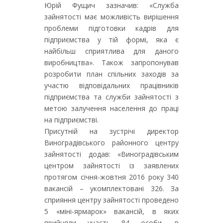
Юрій Фущич зазначив: «Служба
зайнятості має можливість вирішення
проблеми підготовки кадрів для
підприємства у тій формі, яка є
найбільш сприятлива для даного
виробництва». Також запропонував
розробити план спільних заходів за
участю відповідальних працівників
підприємства та служби зайнятості з
метою залучення населення до праці
на підприємстві.
Присутній на зустрічі директор
Виноградівського районного центру
зайнятості додав: «Виноградівським
центром зайнятості із заявлених
протягом січня-жовтня 2016 року 340
вакансій – укомплектовані 326. За
сприяння центру зайнятості проведено
5 «міні-ярмарок» вакансій, в яких
прийняли участь 84 особи, в