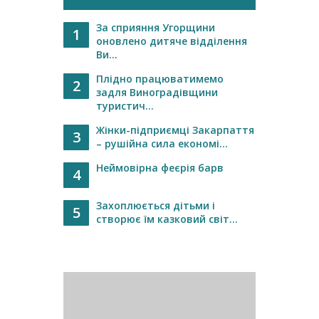
За сприяння Угорщини
1
оновлено дитяче відділення
Ви...
Плідно працюватимемо
2
задля Виноградівщини
туристич...
Жінки-підприємці Закарпаття
3
– рушійна сила економі...
Неймовірна феєрія барв
4
Захоплюється дітьми і
5
створює їм казковий світ...