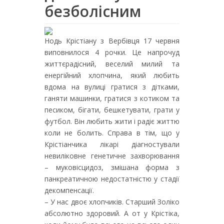
безболісним
Нодь Крістіану з Вербівця 17 червня
виповнилося 4 рочки. Це напрочуд
життєрадісний, веселий милий та
енергійний хлопчина, який любить
вдома на вулиці гратися з дітками,
ганяти машинки, гратися з котиком та
песиком, бігати, бешкетувати, грати у
футбол. Він любить жити і радіє життю
коли не болить. Справа в тім, що у
Крістіанчика лікарі діагностували
невиліковне генетичне захворювання
– муковісцидоз, змішана форма з
панкреатичною недостатністю у стадії
декомпенсації.
– У нас двоє хлопчиків. Старший Золіко
абсолютно здоровий. А от у Крістіка,