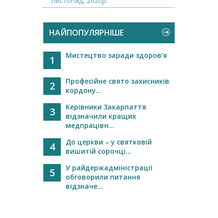
Листопад, 2020р.
НАЙПОПУЛЯРНІШЕ
Мистецтво заради здоров’я
1
Професійне свято захисників
2
кордону...
Керівники Закарпаття
3
відзначили кращих
медпрацівн...
До церкви – у святковій
4
вишитій сорочці...
У райдержадміністрації
5
обговорили питання
відзначе...