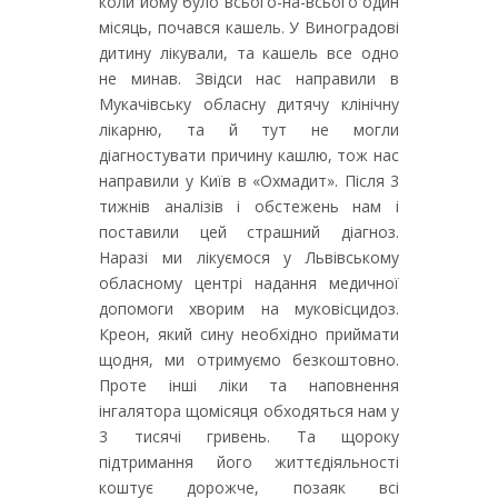
коли йому було всього-на-всього один
місяць, почався кашель. У Виноградові
дитину лікували, та кашель все одно
не минав. Звідси нас направили в
Мукачівську обласну дитячу клінічну
лікарню, та й тут не могли
діагностувати причину кашлю, тож нас
направили у Київ в «Охмадит». Після 3
тижнів аналізів і обстежень нам і
поставили цей страшний діагноз.
Наразі ми лікуємося у Львівському
обласному центрі надання медичної
допомоги хворим на муковісцидоз.
Креон, який сину необхідно приймати
щодня, ми отримуємо безкоштовно.
Проте інші ліки та наповнення
інгалятора щомісяця обходяться нам у
3 тисячі гривень. Та щороку
підтримання його життєдіяльності
коштує дорожче, позаяк всі