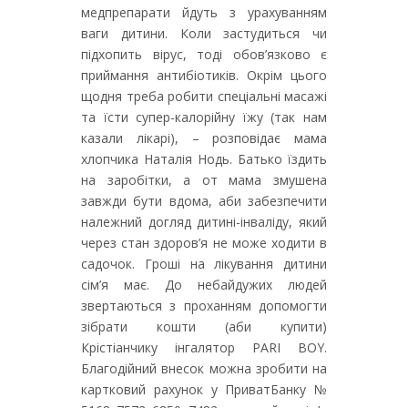
медпрепарати йдуть з урахуванням
ваги дитини. Коли застудиться чи
підхопить вірус, тоді обов’язково є
приймання антибіотиків. Окрім цього
щодня треба робити спеціальні масажі
та їсти супер-калорійну їжу (так нам
казали лікарі), – розповідає мама
хлопчика Наталія Нодь. Батько їздить
на заробітки, а от мама змушена
завжди бути вдома, аби забезпечити
належний догляд дитині-інваліду, який
через стан здоров’я не може ходити в
садочок. Гроші на лікування дитини
сім’я має. До небайдужих людей
звертаються з проханням допомогти
зібрати кошти (аби купити)
Крістіанчику інгалятор PARI BOY.
Благодійний внесок можна зробити на
картковий рахунок у ПриватБанку №