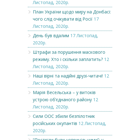
Листопад, 2020р.
План України щодо миру на Донбасі:
чого слід очікувати від Росії
17
Листопад, 2020р.
День був вдалим
17 Листопад,
2020р.
Штрафи за порушення маскового
режиму. Хто і скільки заплатить?
12
Листопад, 2020р.
Наші вірні та надійні друзі-читачі!
12
Листопад, 2020р.
Марія Весельська – у витоків
устрою об’єднаного району
12
Листопад, 2020р.
Сили ООС збили безпілотник
російських окупантів
12 Листопад,
2020р.
“Постріли були неприцільними”: у