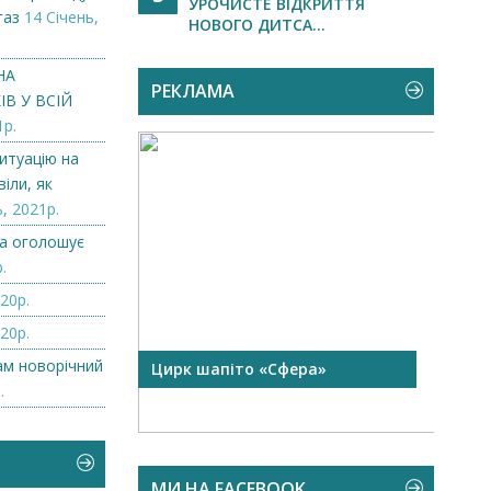
УРОЧИСТЕ ВІДКРИТТЯ
газ
14 Січень,
НОВОГО ДИТСА...
НА
РЕКЛАМА
В У ВСІЙ
1р.
итуацію на
іли, як
, 2021р.
а оголошує
.
20р.
20р.
нам новорічний
 чорної
Цирк шапіто «Сфера»
Запр
Чехі
.
МИ НА FACEBOOK