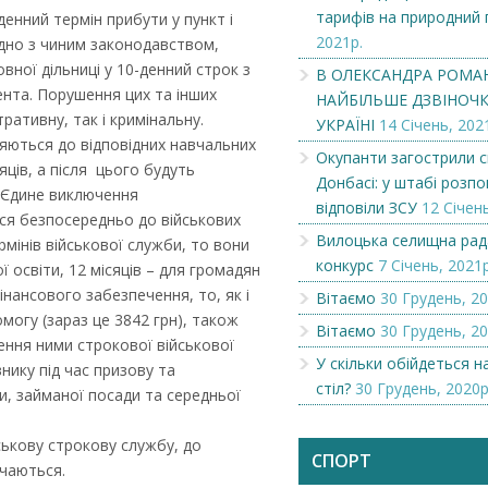
тарифів на природний 
енний термін прибути у пункт і
2021р.
згідно з чиним законодавством,
вної дільниці у 10-денний строк з
В ОЛЕКСАНДРА РОМА
нта. Порушення цих та інших
НАЙБІЛЬШЕ ДЗВІНОЧКІ
ративну, так і кримінальну.
УКРАЇНІ
14 Січень, 202
ляються до відповідних навчальних
Окупанти загострили с
яців, а після цього будуть
Донбасі: у штабі розпов
. Єдине виключення
відповіли ЗСУ
12 Січень
ься безпосередньо до військових
Вилоцька селищна рад
мінів військової служби, то вони
конкурс
7 Січень, 2021р
 освіти, 12 місяців – для громадян
нансового забезпечення, то, як і
Вітаємо
30 Грудень, 20
огу (зараз це 3842 грн), також
Вітаємо
30 Грудень, 20
ення ними строкової військової
У скільки обійдеться 
Чеська компанія NAMZOR
Викупимо бруньки
нику під час призову та
смородини...
стіл?
30 Грудень, 2020р
, займаної посади та середньої
ськову строкову службу, до
СПОРТ
учаються.