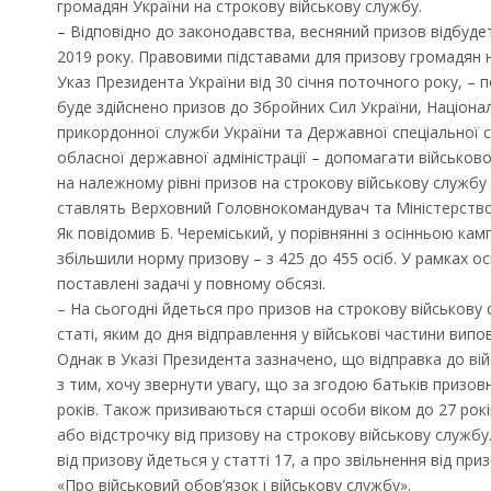
громадян України на строкову військову службу.
– Відповідно до законодавства, весняний призов відбудеть
2019 року. Правовими підставами для призову громадян н
Указ Президента України від 30 січня поточного року, – п
буде здійснено призов до Збройних Сил України, Націонал
прикордонної служби України та Державної спеціальної 
обласної державної адміністрації – допомагати військово
на належному рівні призов на строкову військову службу 
ставлять Верховний Головнокомандувач та Міністерство
Як повідомив Б. Череміський, у порівнянні з осінньою ка
збільшили норму призову – з 425 до 455 осіб. У рамках 
поставлені задачі у повному обсязі.
– На сьогодні йдеться про призов на строкову військову
статі, яким до дня відправлення у військові частини випо
Однак в Указі Президента зазначено, що відправка до вій
з тим, хочу звернути увагу, що за згодою батьків призов
років. Також призиваються старші особи віком до 27 рокі
або відстрочку від призову на строкову військову служб
від призову йдеться у статті 17, а про звільнення від при
«Про військовий обов’язок і військову службу».