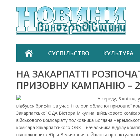
СУСПІЛЬСТВО
КУЛЬТУРА
НА ЗАКАРПАТТІ РОЗПОЧА
ПРИЗОВНУ КАМПАНІЮ – 2
У середу, 3 квітня,
відбувся брифінг за участі голови обласної призовної ком
Закарпатської ОДА Віктора Мікуліна, військового коміса
військового комісаріату полковника Богдана Череміськог
комісара Закарпатського ОВК – начальника відділу комп
підполковника Юрія Величканича. Йшлося про актуальні