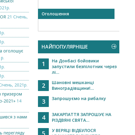
міської
021р.
а рада
Оголошення
БЛАГ
ZOR
21 Січень,
 на
ни...
1р.
1р.
НАЙПОПУЛЯРНІШЕ
а оголошує
1р.
На Донбасі бойовики
1
запустили безпілотник через
1р.
лі...
1р.
Шановні мешканці
2
Січень, 2021р.
Виноградівщини!...
в призером
Запрошуємо на рибалку
3
о-2021»
14
ЗАКАРПАТТЯ ЗАПРОШУЄ НА
4
ишився з нами
РІЗДВЯНІ СВЯТА...
У ВЕРЯЦІ ВІДБУЛОСЯ
5
ь перегляду