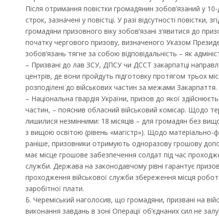
Після отримання повістки громадянин зобов’язаний у 10-д
строк, зазначені у повістці. У разі відсутності повістки, 
громадяни призовного віку зобов’язані з’явитися до призо
початку чергового призову, визначеного Указом Президе
зобов’язань тягне за собою відповідальність – як адмініст
– Призвані до лав ЗСУ, ДПСУ чи ДССТ закарпатці направ
центрів, де вони пройдуть підготовку протягом трьох міс
розподілені до військових частин за межами Закарпаття
– Національна гвардія України, призов до якої здійснюєт
частин, – пояснив обласний військовий комісар. Щодо тер
лишилися незмінними: 18 місяців – для громадян без вищої
з вищою освітою (рівень «магістр»). Щодо матеріально-фі
раніше, призовники отримують одноразову грошову допом
має місце грошове забезпечення солдат під час проходж
Запрошуємо на роботу в
служби. Держава на законодавчому рівні гарантує призов
Чехію
проходження військової служби збереження місця роботи
заробітної плати.
Б. Череміський наголосив, що громадяни, призвані на вій
виконання завдань в зоні Операції об’єднаних сил не зал