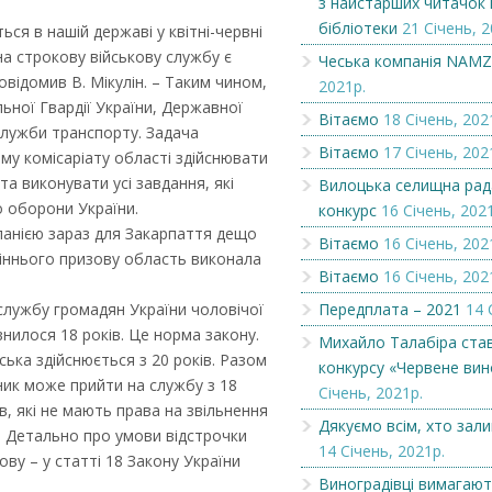
з найстарших читачок 
бібліотеки
21 Січень, 2
ся в нашій державі у квітні-червні
Чеська компанія NAMZOR
Вилоцька селищн
а строкову військову службу є
Чеська компанія NAM
оголошує конкурс
овідомив В. Мікулін. – Таким чином,
2021р.
заміщення вакант
ьної Гвардії України, Державної
Вітаємо
18 Січень, 202
служби транспорту. Задача
Вітаємо
17 Січень, 202
му комісаріату області здійснювати
та виконувати усі завдання, які
Вилоцька селищна рад
 оборони України.
конкурс
16 Січень, 202
мпанією зараз для Закарпаття дещо
Вітаємо
16 Січень, 202
осіннього призову область виконала
Вітаємо
16 Січень, 202
 службу громадян України чоловічої
Передплата – 2021
14 
внилося 18 років. Це норма закону.
Михайло Талабіра ста
ська здійснюється з 20 років. Разом
конкурсу «Червене вин
ник може прийти на службу з 18
Січень, 2021р.
в, які не мають права на звільнення
Дякуємо всім, хто зал
у. Детально про умови відстрочки
14 Січень, 2021р.
зову – у статті 18 Закону України
Виноградівці вимагают