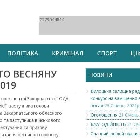
2179044814
ПОЛІТИКА
КРИМІНАЛ
СПОРТ
ЦІ
ТО ВЕСНЯНУ
НОВИНИ
019
Вилоцька селищна рад
конкурс на заміщення 
 у прес-центрі Закарпатської ОДА
посад
23 Січень, 2021р
ісії, заступника голови
ра Закарпатського обласного
Оголошення
21 Січень,
о та заступника військового
БЛАГОДІЙНІСТЬ
21 Січ
лектування та призову
Славний ювілей відсвя
 питання весняного призову