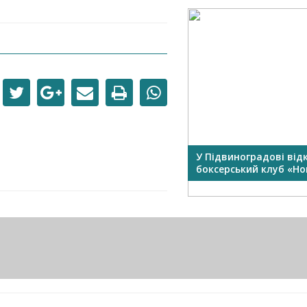
У Підвиноградові від
боксерський клуб «Нок