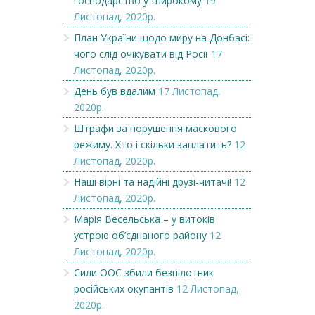
господарство у Широкому
19
Листопад, 2020р.
План України щодо миру на Донбасі:
чого слід очікувати від Росії
17
Листопад, 2020р.
День був вдалим
17 Листопад,
2020р.
Штрафи за порушення маскового
режиму. Хто і скільки заплатить?
12
Листопад, 2020р.
Наші вірні та надійні друзі-читачі!
12
Листопад, 2020р.
Марія Весельська – у витоків
устрою об’єднаного району
12
Листопад, 2020р.
Сили ООС збили безпілотник
російських окупантів
12 Листопад,
2020р.