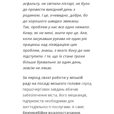
асфальту, не світили ліхтарі, не було
де провести вихідний день з
родиною. І це, очевидно, добре, бо
до хорошого швидко звикаєш.
Так, проблем у нас все одно немало.
Кому, як не мені, знати про це. Але,
коли засукавши рукава не один рік
працюєш над ліквідацією цих
проблем, знаєш, з якого боку до них
підступити. І те, що їх стане трохи
більше буквально за один день,
зовсім не лякає.
За період своєї роботи у міській
раді на посаді міського голови
серед
першочергових завдань вбачав
забезпечення міста, його мешканців,
підприємств необхідними для
життєдіяльності послугами. А саме:
безперебійне водопостачання,