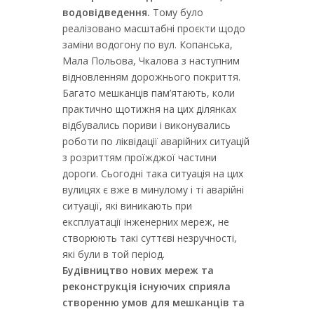
водовідведення.
Тому було
реалізовано масштабні проєкти щодо
заміни водогону по вул. Копанська,
Мала Польова, Чкалова з наступним
відновленням дорожнього покриття.
Багато мешканців пам’ятають, коли
практично щотижня на цих ділянках
відбувались пориви і виконувались
роботи по ліквідації аварійних ситуацій
з розриттям проїжджої частини
дороги. Сьогодні така ситуація на цих
вулицях є вже в минулому і ті аварійні
ситуації, які виникають при
експлуатації інженерних мереж, не
створюють такі суттєві незручності,
які були в той період.
Будівництво нових мереж та
реконструкція існуючих сприяла
створенню умов для мешканців та