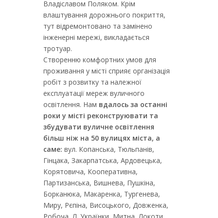
Владіславом Поляком. Крім
влаштування дорожнього покриття,
тут відремонтовано та замінено
інженерні мережі, викладається
тротуар.
Створенню комфортних умов для
проживання у місті сприяє організація
робіт з розвитку та належної
експлуатації мереж вуличного
освітлення. Нам
вдалось за останні
роки у місті реконструювати та
збудувати вуличне освітлення
більш ніж на 50 вулицях міста, а
саме:
вул. Копанська, Тюльпанів,
Гінцака, Закарпатська, Ардовецька,
Корятовича, Кооперативна,
Партизанська, Вишнева, Пушкіна,
Борканюка, Макаренка, Тургенева,
Миру, Рєпіна, Висоцького, Довженка,
Робоча, Л. Українки, Митна, Локоти,