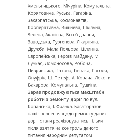
Хмельницького, Мічуріна, Комунальна,
Корятовича, Руська, Гагаріна,
Закарпатська, Космонавтів,
Кооперативна, Вишнева, Шкільна,
Зелена, Акацієва, Возз’єднання,
Заводська, Тургенева, Лікарняна,
Дружби, Мала Польова, Цілинна,
Європейська, Героїв Майдану, М.
Лучкая, Ломоносова, Робоча,
Пиврянська, Патона, Гінцака, Гоголя,
Онуфрія, Ш. Петефі, А. Ковача, Локоти,
Вакарова, Комунальна, Пушкіна.
Зараз продовжуються масштабні
роботи з ремонту доріг
по вул.
Копанська, І. Франка. Багаторазові
наші звернення щодо ремонту даних
доріг стали реалізовуватись тільки
після взяття на контроль даного
питання народним депутатом