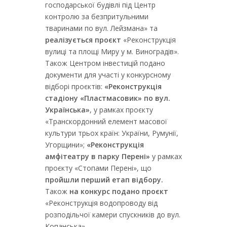
господарської будівлі під Центр
контролю за безпритульними
тваринами по вул. Лейзмана» та
реалізується проєкт
«Реконструкція
вулиці та площі Миру у м. Виноградів».
Також Центром інвестицій подано
документи для участі у конкурсному
відборі проєктів:
«Реконструкція
стадіону «Пластмасовик» по вул.
Українська»
, у рамках проєкту
«Транскордонний елемент масової
культури трьох країн: України, Румунії,
Угорщини»;
«Реконструкція
амфітеатру в парку Перені»
у рамках
проєкту «Стопами Перені», що
пройшли перший етап відбору.
Також
на конкурс подано проєкт
«Реконструкція водопроводу від
розподільчої камери спускників до вул.
Копанська».