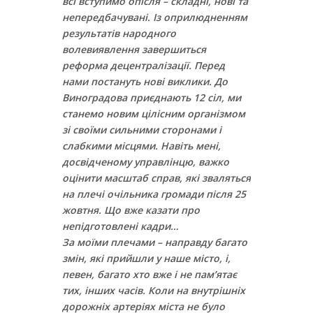
всі вступимо опісля – складні, нові та
непередбачувані. Із оприлюдненням
результатів народного
волевиявлення завершиться
реформа децентралізації. Перед
нами постануть нові виклики. До
Виноградова приєднають 12 сіл, ми
станемо новим цілісним організмом
зі своїми сильними сторонами і
слабкими місцями. Навіть мені,
досвідченому управлінцю, важко
оцінити масштаб справ, які зваляться
на плечі очільника громади після 25
жовтня. Що вже казати про
непідготовлені кадри…
За моїми плечами – направду багато
змін, які прийшли у наше місто, і,
певен, багато хто вже і не пам’ятає
тих, інших часів. Коли на внутрішніх
дорожніх артеріях міста не було