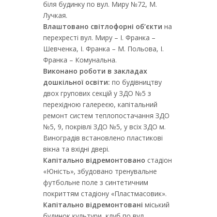
біля будинку по вул. Миру №72, М.
Лучкая.
Влаштовано світлофорні об’єкти
на
перехресті вул. Миру – І. Франка –
Шевченка, І. Франка – М. Польова, І.
Франка – Комунальна.
Виконано роботи в закладах
дошкільної освіти:
по будівництву
двох групових секцій у ЗДО №5 з
перехідною галереєю, капітальний
ремонт систем теплопостачання ЗДО
№5, 9, покрівлі ЗДО №5, у всіх ЗДО м.
Виноградів встановлено пластикові
вікна та вхідні двері.
Капітально відремонтовано
стадіон
«Юність», збудовано тренувальне
футбольне поле з синтетичним
покриттям стадіону «Пластмасовик».
Капітально відремонтовані
міський
будинок культури, клуб по вул.