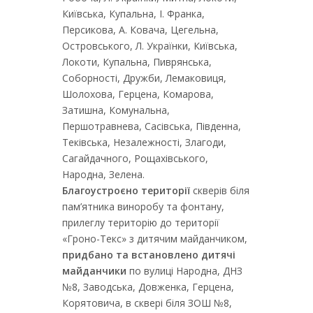
Київська, Купальна, І. Франка,
Персикова, А. Ковача, Цегельна,
Островського, Л. Українки, Київська,
Локоти, Купальна, Пиврянська,
Соборності, Дружби, Лемаковиця,
Шолохова, Герцена, Комарова,
Затишна, Комунальна,
Першотравнева, Сасівська, Південна,
Теківська, Незалежності, Злагоди,
Сагайдачного, Рощахівського,
Народна, Зелена.
Благоустроєно території
скверів біля
пам’ятника виноробу та фонтану,
прилеглу територію до території
«Гроно-Текс» з дитячим майданчиком,
придбано та встановлено дитячі
майданчики
по вулиці Народна, ДНЗ
№8, Заводська, Довженка, Герцена,
Корятовича, в сквері біля ЗОШ №8,