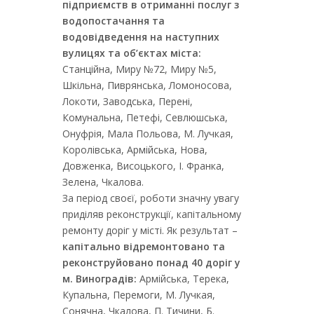
підприємств в отриманні послуг з
водопостачання та
водовідведення на наступних
вулицях та об’єктах міста:
Станційна, Миру №72, Миру №5,
Шкільна, Пиврянська, Ломоносова,
Локоти, Заводська, Перені,
Комунальна, Петефі, Севлюшська,
Онуфрія, Мала Польова, М. Лучкая,
Королівська, Армійська, Нова,
Довженка, Висоцького, І. Франка,
Зелена, Чкалова.
За період своєї, роботи значну увагу
приділяв реконструкції, капітальному
ремонту доріг у місті. Як результат –
капітально відремонтовано та
реконструйовано понад 40 доріг у
м. Виноградів:
Армійська, Терека,
Купальна, Перемоги, М. Лучкая,
Сонячна, Чкалова, П. Тичини, Б.