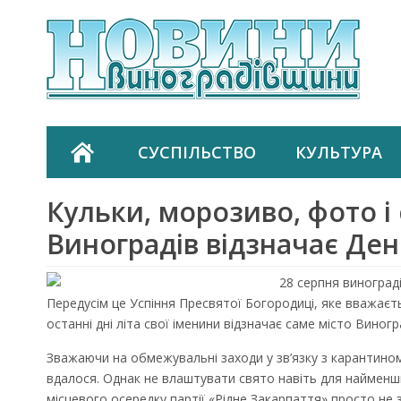
СУСПІЛЬСТВО
КУЛЬТУРА
Кульки, морозиво, фото і 
Виноградів відзначає Ден
28 серпня винограді
Передусім це Успіння Пресвятої Богородиці, яке вважаєтьс
останні дні літа свої іменини відзначає саме місто Виногр
Зважаючи на обмежувальні заходи у зв’язку з карантином,
вдалося. Однак не влаштувати свято навіть для найменш
місцевого осередку партії «Рідне Закарпаття» просто не 