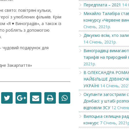
Передплата – 2021
14 
є свято: повітряні кульки,
Вітаємо
Вітаємо
Михайло Талабіра ста
ерої з улюблених фільмів. Крім
конкурсу «Червене вин
ом «Я ♥ Виноградів», а також із
Січень, 2021р.
фото роблять з допомогою
Дякуємо всім, хто зал
.
14 Січень, 2021р.
 – чудовий подарунок для
Виноградівці вимагают
тарифів на природний 
2021р.
ідне Закарпаття»
В ОЛЕКСАНДРА РОМА
НАЙБІЛЬШЕ ДЗВІНОЧКІ
УКРАЇНІ
14 Січень, 202
Окупанти загострили с
Донбасі: у штабі розпов
відповіли ЗСУ
12 Січень
Вилоцька селищна рад
конкурс
7 Січень, 2021р