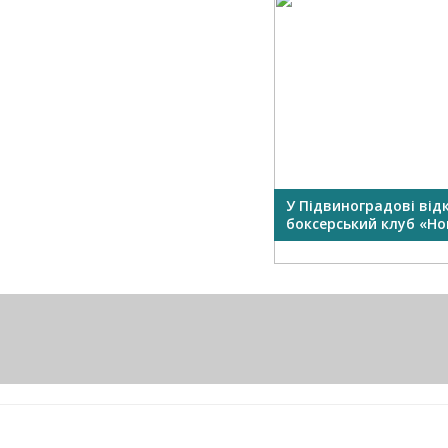
У Підвиноградові від
боксерський клуб «Нок