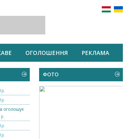
КАВЕ
ОГОЛОШЕННЯ
РЕКЛАМА
ФОТО
1р.
1р.
а оголошує
1р.
1р.
1р.