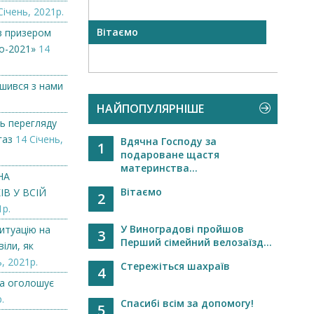
Січень, 2021р.
Вітаємо
Вило
в призером
оголо
о-2021»
14
ишився з нами
НАЙПОПУЛЯРНІШЕ
ь перегляду
газ
14 Січень,
Вдячна Господу за
1
подароване щастя
материнства...
НА
Вітаємо
В У ВСІЙ
2
1р.
У Виноградові пройшов
итуацію на
3
Перший сімейний велозаїзд...
іли, як
, 2021р.
Стережіться шахраїв
4
а оголошує
.
Спасибі всім за допомогу!
5