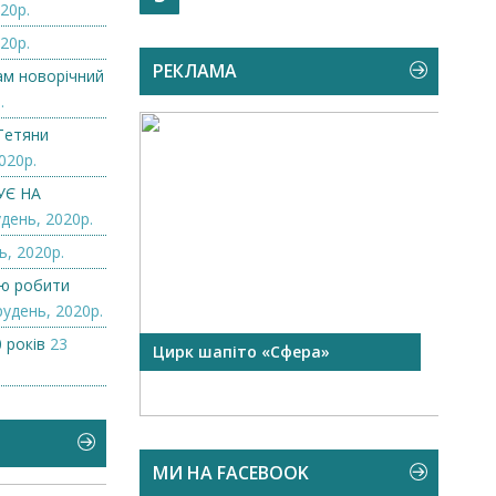
20р.
20р.
РЕКЛАМА
нам новорічний
.
Тетяни
020р.
УЄ НА
день, 2020р.
ь, 2020р.
лю робити
рудень, 2020р.
 років
23
 чорної
Цирк шапіто «Сфера»
Запр
Чехі
МИ НА FACEBOOK