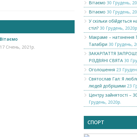
Вітаємо
30 Грудень, 20
Вітаємо
30 Грудень, 20
У скільки обійдеться 
стіл?
30 Грудень, 2020р
Макраме – натхнення 
Вітаємо
Талабіри
30 Грудень, 2
17 Січень, 2021р.
ЗАКАРПАТТЯ ЗАПРОШ
РІЗДВЯНІ СВЯТА
30 Гру
Оголошення
23 Груден
Святослав Гал: Я люб
людей добрішими
23 Г
Центру зайнятості – 30
Чеська компанія NAMZOR
Викупимо бруньки
Грудень, 2020р.
смородини...
СПОРТ