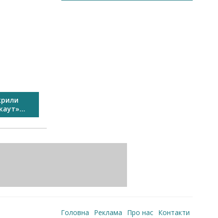
крили
У Виноградові пройшов
Свято спо
аут»...
Перший сімейний велозаїзд...
Головна
Реклама
Про нас
Контакти