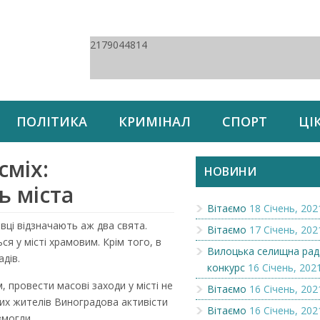
2179044814
ПОЛІТИКА
КРИМІНАЛ
СПОРТ
ЦІ
сміх:
НОВИНИ
ь міста
Вітаємо
18 Січень, 202
вці відзначають аж два свята.
Вітаємо
17 Січень, 202
я у місті храмовим. Крім того, в
Вилоцька селищна рад
адів.
конкурс
16 Січень, 202
 провести масові заходи у місті не
Вітаємо
16 Січень, 202
их жителів Виноградова активісти
Вітаємо
16 Січень, 202
змогли.