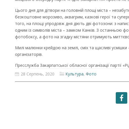
Цього дня для дітвори на головній площі міста – незабутн
безкоштовне морозиво, аквагрим, казкові герої та суперг
того, на площі упродовж дня діють дві фотозони: з напис
одним із символів міста – замком Канків. З останньою 
фотобоксу, а фото на згадку містяни отримують миттєво
Милі малюнки крейдою на землі, сміх та щасливі усмішки
організаторів.
Пресслужба Закарпатської обласної організації партії «Р
28 Серпень, 2020
Культура
,
Фото