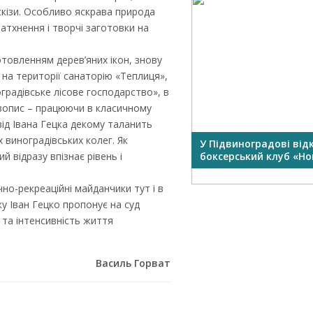
кізи. Особливо яскрава природа
 натхнення і творчі заготовки на
товленням дерев’яних ікон, знову
 на території санаторію «Теплиця»,
оградівське лісове господарство», в
живопис – працюючи в класичному
від Івана Гецка декому таланить
 виноградівських колег. Як
У Підвиноградові від
 відразу впізнає рівень і
боксерський клуб «Нок
но-рекреаційні майданчики тут і в
ку Іван Гецко пропонує на суд
ь та інтенсивність життя
Василь Горват