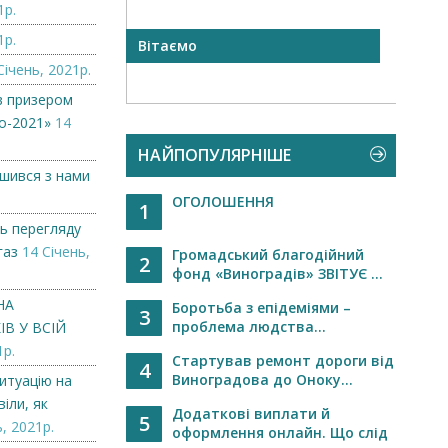
1р.
1р.
 NAMZOR
Вітаємо
Віта
Січень, 2021р.
в призером
о-2021»
14
НАЙПОПУЛЯРНІШЕ
ишився з нами
ОГОЛОШЕННЯ
1
ь перегляду
газ
14 Січень,
Громадський благодійний
2
фонд «Виноградів» ЗВІТУЄ ...
НА
Боротьба з епідеміями –
3
проблема людства...
В У ВСІЙ
1р.
Стартував ремонт дороги від
4
Виноградова до Оноку...
итуацію на
іли, як
Додаткові виплати й
5
, 2021р.
оформлення онлайн. Що слід