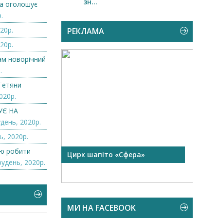
зн...
а оголошує
.
20р.
РЕКЛАМА
20р.
нам новорічний
.
Тетяни
020р.
УЄ НА
день, 2020р.
ь, 2020р.
лю робити
 чорної
Цирк шапіто «Сфера»
Запр
рудень, 2020р.
Чехі
МИ НА FACEBOOK