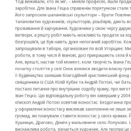
Тоді виживали, хто як міг, – міняли професію, йшли прод
заробітки. Для Івана Гецка справжнім порятунком стали 
його запросили шаланківські скульптори – брати Повліни
талановитих художників, скульпторів, різьбярів, дають 
проживання й харчування. Художники у свою чергу дарую
витвори, а решту робіт мають можливість продати за хор
безгрошів’я, це був навіть дуже непоганий заробіток. Ко
запрошували в табори, організовані по всій Угорщині. Мин
роботи, в тому числі й Іванові, досі прикрашають села й м
Але, врешті, настав той момент, коли творчість Івана Ге
початку століття у селі Онок взялися зводити власну гр
її будівництво залишив благодійний християнський фонд 
священники із США Юлій Кубіні та Андрій Потокі, чиї бат
постало питання про внутрішню оздобу храму, про вигото
Запрошуємо на роботу в
Іван Гецко. Цю відповідальну роботу він завершив у 2004 
Чехію
єпископ Андрій Потокі освятив іконостас. Бездоганна про
у оформленні іконостасу викликав захоплення не лише зе
громад, які планували ставити іконостас у своїх храмах.
Кушницю, Драгово, Демічі у мальовниче село Лопухово. 
виснажлива робота, зізнається художник. Але пропри це 