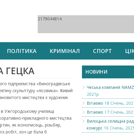
2179044814
ПОЛІТИКА
КРИМІНАЛ
СПОРТ
ЦІ
А ГЕЦКА
НОВИНИ
ного підприємства «Виноградівське
Чеська компанія NAM
в’яну скульптуру «лісовика». Живий
2021р.
лановитого мистецтва є художник
Вітаємо
18 Січень, 202
 в Ужгородському училищі
Вітаємо
17 Січень, 202
екоративно-прикладного мистецтва.
Вилоцька селищна рад
ртин, як іконописець, різьбяр,
конкурс
16 Січень, 202
їх робіт, хоч це була б