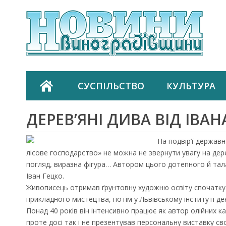
СУСПІЛЬСТВО
КУЛЬТУРА
ДЕРЕВ’ЯНІ ДИВА ВІД ІВАН
На подвір’ї держав
лісове господарство» не можна не звернути увагу на дере
погляд, виразна фігура… Автором цього дотепного й та
Іван Гецко.
Живописець отримав ґрунтовну художню освіту спочатку
прикладного мистецтва, потім у Львівському інституті д
Понад 40 років він інтенсивно працює як автор олійних ка
проте досі так і не презентував персональну виставку сво