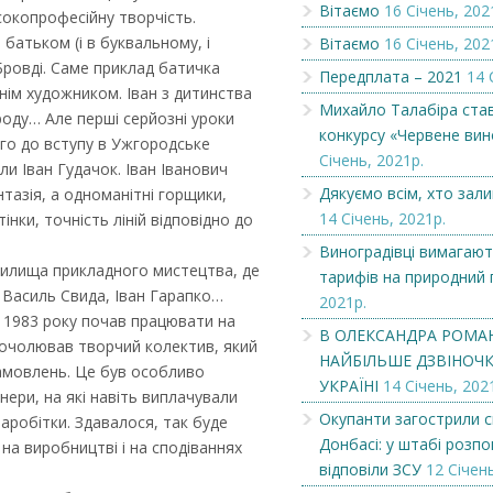
Вітаємо
16 Січень, 202
исокопрофесійну творчість.
батьком (і в буквальному, і
Вітаємо
16 Січень, 202
Вітаємо
Чеська компанія
Бровді. Саме приклад батичка
Передплата – 2021
14 
нім художником. Іван з дитинства
Михайло Талабіра ста
ироду… Але перші серйозні уроки
конкурсу «Червене вин
го до вступу в Ужгородське
Січень, 2021р.
ли Іван Гудачок. Іван Іванович
Дякуємо всім, хто зал
тазія, а одноманітні горщики,
14 Січень, 2021р.
інки, точність ліній відповідно до
Виноградівці вимагают
училища прикладного мистецтва, де
тарифів на природний 
 Василь Свида, Іван Гарапко…
2021р.
 З 1983 року почав працювати на
В ОЛЕКСАНДРА РОМА
очолював творчий колектив, який
НАЙБІЛЬШЕ ДЗВІНОЧКІ
замовлень. Це був особливо
УКРАЇНІ
14 Січень, 202
нери, на які навіть виплачували
Окупанти загострили с
заробітки. Здавалося, так буде
Донбасі: у штабі розпов
 на виробництві і на сподіваннях
відповіли ЗСУ
12 Січень