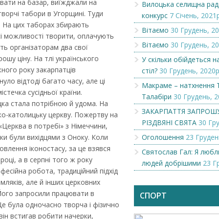
авати на базар, виїжджали на
Вилоцька селищна рад
творчі табори в Угорщині. Туди
конкурс
7 Січень, 2021р
. На цих таборах збирають
Вітаємо
30 Грудень, 20
всі можливості творити, оплачують
Вітаємо
30 Грудень, 20
ть організаторам два свої
ошу ціну. На тлі українського
У скільки обійдеться 
жного року закарпатців
стіл?
30 Грудень, 2020р
уло відтоді багато часу, але ці
Макраме – натхнення 
істечка сусідньої країни.
Талабіри
30 Грудень, 2
цка стала потрібною й удома. На
ЗАКАРПАТТЯ ЗАПРОШ
еко-католицьку церкву. Пожертву на
РІЗДВЯНІ СВЯТА
30 Гру
«Церква в потребі» з Німеччини,
ьки були вихідцями з Оноку. Коли
Оголошення
23 Груден
влення іконостасу, за це взявся
Святослав Гал: Я люб
Чеська компанія NAMZOR
Викупимо бруньки
році, а в серпні того ж року
людей добрішими
23 Г
смородини...
фесійна робота, традиційний підхід
мляків, але й інших церковних
 Його запросили працювати в
СПОРТ
Це була одночасно творча і фізично
він встигав робити начерки,