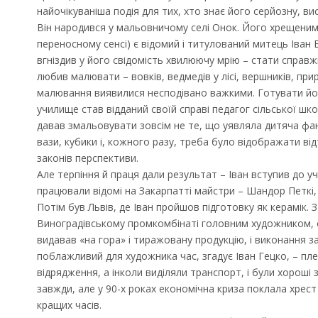
найочікуваніша подія для тих, хто знає його серйозну, в
Він народився у мальовничому селі Онок. Його хрещеним 
переносному сенсі) є відомий і титулований митець Іван 
вгніздив у його свідомість хвилюючу мрію – стати справж
любив малювати – вовків, ведмедів у лісі, вершників, пр
малювання виявилися несподівано важкими. Готувати йо
училище став відданий своїй справі педагог сільської шко
давав змальовувати зовсім не те, що уявляла дитяча фан
вази, кубики і, кожного разу, треба було відображати відт
законів перспективи.
Але терпіння й праця дали результат – Іван вступив до 
працювали відомі на Закарпатті майстри – Шандор Петкі,
Потім був Львів, де Іван пройшов підготовку як керамік.
Виноградівському промкомбінаті головним художником, 
видавав «на гора» і тиражовану продукцію, і виконання 
поблажливий для художника час, згадує Іван Гецко, – пле
відрядження, а інколи виділяли транспорт, і були хороші 
завжди, але у 90-х роках економічна криза поклала хрест
кращих часів.