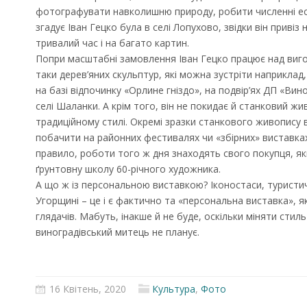
фотографувати навколишню природу, робити численні ес
згадує Іван Гецко була в селі Лопухово, звідки він привіз
тривалий час і на багато картин.
Попри масштабні замовлення Іван Гецко працює над виго
таки дерев’яних скульптур, які можна зустріти наприклад,
на базі відпочинку «Орлине гніздо», на подвір’ях ДП «Вин
селі Шаланки. А крім того, він не покидає й станковий 
традиційному стилі. Окремі зразки станкового живопису 
побачити на районних фестивалях чи «збірних» виставках
правило, роботи того ж дня знаходять свого покупця, який
ґрунтовну школу 60-річного художника.
А що ж із персональною виставкою? Іконостаси, туристич
Угорщині – це і є фактично та «персональна виставка», я
глядачів. Мабуть, інакше й не буде, оскільки міняти стил
виноградівський митець не планує.
16 Квітень, 2020
Культура
,
Фото