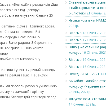
Славний ювілей відсвя
асова. «Благодійна резиденція Діда
з найстарших читачок 
аскою із студії декору і
Славний ювілей відсвяткувала
Вітаємо
бібліотеки
21 Січень, 2
одна з найстарших читачок
, зібрала на лікування Сашика 25
міськ...
Чеська компанія NAM
2021р.
 Світлани Сідун з Підвиноградова.
ль Світлана померла. Всі
Вітаємо
18 Січень, 202
и передані сім’ї покійної.
Вітаємо
17 Січень, 202
ара з Виноградова. З березня по
Вилоцька селищна рад
8 322 гривень. Збір коштів
конкурс
16 Січень, 202
онар.
е прибирання мікрорайону
Вітаємо
16 Січень, 202
Вітаємо
16 Січень, 202
 Василя Тупиці. 17-річний хлопець
Передплата – 2021
14 
ня та реабілітацію. Небайдужі
Михайло Талабіра ста
ків», ми провели разом з учнівською
конкурсу «Червене вин
оспу на замковій горі, яку
Січень, 2021р.
ровели благоустрій території перед
Дякуємо всім, хто зал
14 Січень, 2021р.