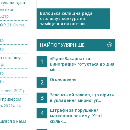
ткувала одна
міської
Вилоцька селищна рада
Огол
021р.
оголошує конкурс на
заміщення вакантни...
ZOR
21 Січень,
1р.
НАЙПОПУЛЯРНІШЕ
1р.
а оголошує
«Рідне Закарпаття-
1
Виноградів» готується до Дня
1р.
міс...
1р.
Оголошення
2
1р.
Січень, 2021р.
Зеленський заявив, що вірить
3
в призером
в укладання мирної уг...
о-2021»
14
Штрафи за порушення
4
маскового режиму. Хто і
ишився з нами
скільк...