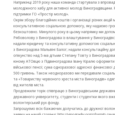
Наприкінці 2019 року наша команда стартувала з впров
молодіжного хабу для активної молоді Виноградівщини. Ре
підтримки ГО «Простір молоді».
Окрім збору благодійних коштів і організації різних акці
консультативною соціальною допомогу, яку надаємо гром
безкоштовно. Минулого року в цьому напрямку ми допомог
Рябоволову з Виноградова із влаштування у Виноградівсь
надали юридичну та консультативну допомогою соціально
з Виноградова Мальвіні Балог; надали консультаційну 
опікунство над 5-ма дітьми Степану Товту з Виноградо
юному АТОвцю з Підвиноградова Івану Кіралю оформити
військової пенсії; сума одноразової адресної фінансової 
500 гривень. Також неодноразово ми передавали соціал
та «Товариству червоного хреста міста Виноградів» одяг,
від жителів міста.
Продовжили торік співпрацю з Виноградівським держав
державного університету, студенти і студентки якого вж
волонтерський рух фонду.
Запрошуємо всіх бажаючих долучатись до дружної волонт
заявку на нашій сторінці: http://vinogradiv.org/oformiti-zaya