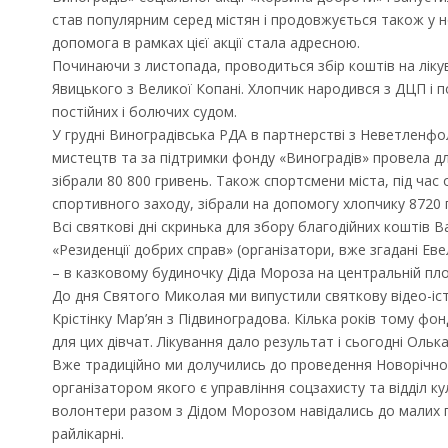
став популярним серед містян і продовжується також у но
допомога в рамках цієї акції стала адресною.
Починаючи з листопада, проводиться збір коштів на ліку
Явицького з Великої Копані. Хлопчик народився з ДЦП і п
постійних і болючих судом.
У грудні Виноградівська РДА в партнерстві з Неветлен
мистецтв та за підтримки фонду «Виноградів» провела дл
зібрали 80 800 гривень. Також спортсмени міста, під час
спортивного заходу, зібрали на допомогу хлопчику 8720 
Всі святкові дні скринька для збору благодійних коштів В
«Резиденції добрих справ» (організатори, вже згадані Еве
– в казковому будиночку Діда Мороза на центральній пл
До дня Святого Миколая ми випустили святкову відео-іс
Крістінку Мар’ян з Підвиноградова. Кілька років тому фон
для цих дівчат. Лікування дало результат і сьогодні Олька
Вже традиційно ми долучились до проведення Новорічног
організатором якого є управління соцзахисту та відділ к
волонтери разом з Дідом Морозом навідались до малих п
райлікарні.