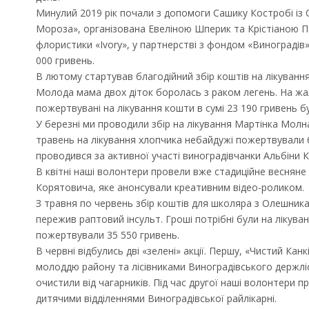
Минулий 2019 рік почали з допомоги Сашику Костробі із С
Мороза», організована Евеліною Шперик та Крістіаною Пар
флористики «Ivory», у партнерстві з фондом «Виноградів»
000 гривень.
В лютому стартував благодійний збір коштів на лікування
Молода мама двох діток боролась з раком легень. На жа
пожертвувані на лікування кошти в сумі 23 190 гривень бул
У березні ми проводили збір на лікування Мартінка Молн
травень на лікування хлопчика небайдужі пожертвували 6
проводився за активної участі виноградівчанки Альбіни К
В квітні наші волонтери провели вже стадиційне веснян
Корятовича, яке анонсували креативним відео-роликом.
З травня по червень збір коштів для школяра з Олешника
пережив раптовий інсульт. Гроші потрібні були на лікуван
пожертвували 35 550 гривень.
В червні відбулись дві «зелені» акції. Першу, «Чистий Кан
молоддю району та лісівниками Виноградівського держлісг
очистили від чагарників. Під час другої наші волонтери п
дитячими відділеннями Виноградівської райлікарні.