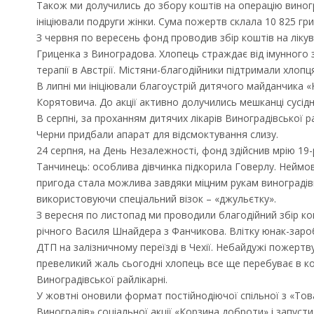
Також ми долучились до збору коштів на операцію виногр
ініціювали подруги жінки. Сума пожертв склала 10 825 гри
З червня по вересень фонд проводив збір коштів на ліку
Гриценка з Виноградова. Хлопець страждає від імунного 
терапії в Австрії. Містяни-благодійники підтримали хлопц
В липні ми ініціювали благоустрій дитячого майданчика «
Корятовича. До акції активно долучились мешканці сусідн
В серпні, за проханням дитячих лікарів Виноградівської 
Черни придбали апарат для відсмоктування слизу.
24 серпня, на День Незалежності, фонд здійснив мрію 19-
Танчинець: особлива дівчинка підкорила Говерлу. Неймов
пригода стала можлива завдяки міцним рукам виноградівці
використовуючи спеціальний візок – «джульєтку».
З вересня по листопад ми проводили благодійний збір кошт
річного Василя Шнайдера з Фанчикова. Влітку юнак-заро
Запрошуємо на роботу в
ДТП на залізничному переїзді в Чехії. Небайдужі пожертв
Чехію
превеликий жаль сьогодні хлопець все ще перебуває в ком
Виноградівської райлікарні.
У жовтні оновили формат постійнодіючої спільної з «То
Виноградів» соціальної акції «Корзина доброти» і запуст