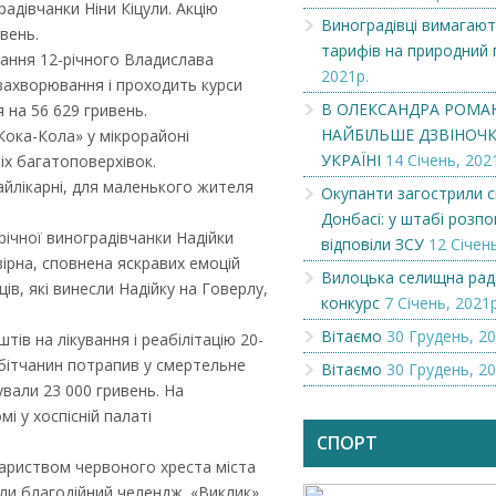
адівчанки Ніни Кіцули. Акцію
Виноградівці вимагают
вень.
тарифів на природний 
вання 12-річного Владислава
2021р.
захворювання і проходить курси
В ОЛЕКСАНДРА РОМА
я на 56 629 гривень.
НАЙБІЛЬШЕ ДЗВІНОЧКІ
Кока-Кола» у мікрорайоні
УКРАЇНІ
14 Січень, 202
іх багатоповерхівок.
райлікарні, для маленького жителя
Окупанти загострили с
Донбасі: у штабі розпов
річної виноградівчанки Надійки
відповіли ЗСУ
12 Січень
ірна, сповнена яскравих емоцій
Вилоцька селищна рад
в, які винесли Надійку на Говерлу,
конкурс
7 Січень, 2021р
Вітаємо
30 Грудень, 20
ів на лікування і реабілітацію 20-
бітчанин потрапив у смертельне
Вітаємо
30 Грудень, 20
Чеська компанія NAMZOR
Викупимо бруньки
ували 23 000 гривень. На
смородини...
і у хоспісній палаті
СПОРТ
вариством червоного хреста міста
или благодійний челендж. «Виклик»