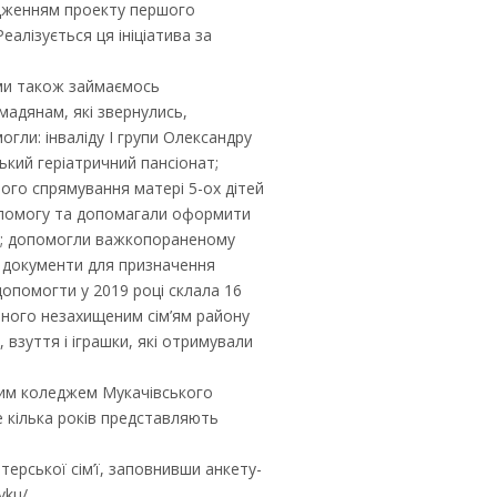
адженням проекту першого
алізується ця ініціатива за
й ми також займаємось
адянам, які звернулись,
ли: інваліду І групи Олександру
кий геріатричний пансіонат;
го спрямування матері 5-ох дітей
допомогу та допомагали оформити
ва; допомогли важкопораненому
 документи для призначення
допомогти у 2019 році склала 16
ьного незахищеним сім’ям району
 взуття і іграшки, які отримували
ним коледжем Мукачівського
е кілька років представляють
ерської сім’ї, заповнивши анкету-
vku/.