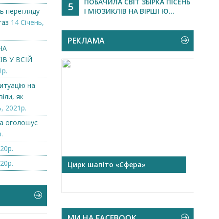
ПОБАЧИЛА СВІТ ЗБІРКА ПІСЕНЬ
5
ь перегляду
І МЮЗИКЛІВ НА ВІРШІ Ю...
газ
14 Січень,
РЕКЛАМА
НА
В У ВСІЙ
1р.
итуацію на
іли, як
, 2021р.
а оголошує
.
20р.
20р.
 чорної
Цирк шапіто «Сфера»
Запр
Чехі
МИ НА FACEBOOK