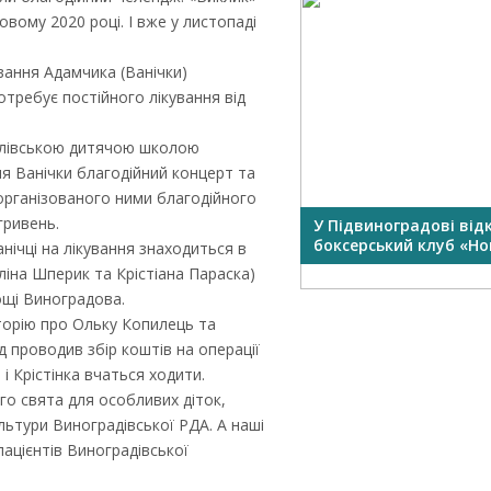
вому 2020 році. І вже у листопаді
вання Адамчика (Ванічки)
отребує постійного лікування від
фолівською дитячою школою
я Ванічки благодійний концерт та
 організованого ними благодійного
гривень.
У Підвиноградові від
боксерський клуб «Нок
анічці на лікування знаходиться в
ліна Шперик та Крістіана Параска)
ощі Виноградова.
торію про Ольку Копилець та
д проводив збір коштів на операції
 і Крістінка вчаться ходити.
о свята для особливих діток,
ультури Виноградівської РДА. А наші
ацієнтів Виноградівської