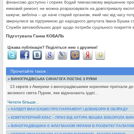
фінансово доступно і сприяє бодай тимчасовому вирішенню про
ямковий ремонт, не можна розраховувати на довготривалу експл
кажучи, вибоїна – це наче старий організм, який час від часу пот
звернулися за підтримкою до народного депутата Івана Бушка 
Служби автомобільних доріг щодо потреби суцільного покриття в
Підготувала Ганна КОБАЛЬ
Цікава публікація? Поділіться нею з друзями!
Прочитайте також :
» ВИНОГРАДІВСЬКА СИНАГОГА ПОСТАЄ З РУЇНИ
13 євреїв з Америки з виноградівськими коренями приїхали до
великого свята Пурим, яке відзначають іудеї...
Читати більше...
» НАРДЕП ІВАН БУШКО ПРО ПАРЛАМЕНТ І ДОВИБОРИ В ОБЛРАДУ
- Іване Івановичу, які у Вас враження від роботи Верховної Ради
» КОМП’ЮТЕРНИЙ КЛАС – ПРИЗ ВІД АРТУРА ІВАШКА ВИБОРОЛА ВИН
місяць? -Якщо брати до уваги попередні чотири...
Протягом півтора місяця міські школи боролися за звання кращ
» ВИНОГРАДІВЩИНА Є ФЛАГМАНОМ УКРАЇНИ В РОЗВИТКУ ПАЛІАТИ
конкурсі «Інформаційна культура», щоб отримати...
Читати більше...
Цими днями на базі санаторію «Боржава» Агенцією місцевого 