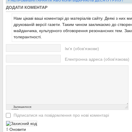
» НЕПРОБИВНІ ГАРАНТИ АБО КОЛИ ВІДКРИЮТЬ ДЕСЯТУ ГРУПУ?
було проведено Міжнародну конференцію...
Читати більше...
ДОДАТИ КОМЕНТАР
Перше, що кидається в очі, коли під’їжджаєш до сільського буд
- нова ще не штукатурена церква під ...
Читати більше...
Нам цікаві ваші коментарі до матеріалів сайту. Деякі з них м
Читати більше...
друкованій версії газети. Таким чином закликаємо до створе
майданчика, культурного обговорення резонансних тем. Закл
толерантності.
Ім'я (обов'язкове)
Електронна адреса (обов'язкова)
Залишилося:
1000
символів
Підписатися на повідомлення про нові коментарі
Оновити