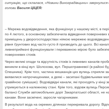
ситуацію, що склалася, «Новини Виноградівщини» звернулися 
голови
Василя ЦІЦЕЯ:
– Мережа водовідведення, яка функціонує у нашому місті, в періо
по 4 лютого, в основному забезпечила відведення поверхневих 
приміщень у дворогосподарствах ніякою мережею водовідведенн
рівня ґрунтових вод часто-густо й призводить до цього. Всі каналі
ливнеприймачі функціонували і переважною мірою було забезп
поверхневих стоків.
Через великі опади та відсутність стоків із ливневих каналів пр
виникли в кінці вул. Шолохова, вул. Першотравневої (в районі бу
Олешника). Крім того, частина мешканців цих вулиць сприяли зас
виявилися непрочищеними, а деякі – засипані будівельними мат
гравійною сумішшю). Водовідвідні канали, які проходять у кінці 
утримуються в належному стані. Крім того, вздовж вулиць Персико
балансі Служби автомобільних доріг Закарпатської області, не
канави. Вони засмічені, заросли чагарниками.
В результаті вода на окремих ділянках перекривала дорогу. Відп