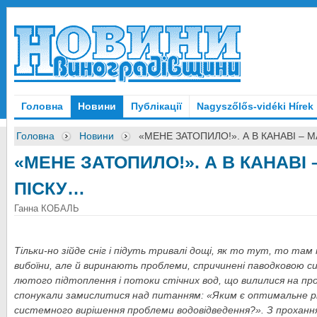
Головна
Новини
Публікації
Nagyszőlős-vidéki Hírek
Головна
Новини
«МЕНЕ ЗАТОПИЛО!». А В КАНАВІ –
«МЕНЕ ЗАТОПИЛО!». А В КАНАВІ
ПІСКУ…
Ганна КОБАЛЬ
Тільки-но зійде сніг і підуть тривалі дощі, як то тут, то там 
вибоїни, але й виринають проблеми, спричинені паводковою си
лютого підтоплення і потоки стічних вод, що вилилися на про
спонукали замислитися над питанням: «Яким є оптимальне р
системного вирішення проблеми водовідведення?». З прохан