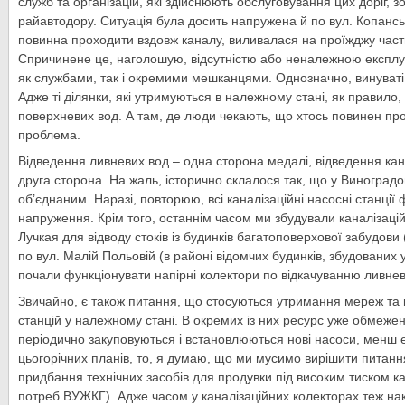
служб та організацій, які здійснюють обслуговування цих доріг, 
райавтодору. Ситуація була досить напружена й по вул. Копанськ
повинна проходити вздовж каналу, виливалася на проїжджу част
Спричинене це, наголошую, відсутністю або неналежною експлу
як службами, так і окремими мешканцями. Однозначно, винуваті 
Адже ті ділянки, які утримуються в належному стані, як правило
поверхневих вод. А там, де люди чекають, що хтось повинен про
проблема.
Відведення ливневих вод – одна сторона медалі, відведення канал
друга сторона. На жаль, історично склалося так, що у Виноградо
об’єднаним. Наразі, повторюю, всі каналізаційні насосні станції
напруження. Крім того, останнім часом ми збудували каналізаційн
Лучкая для відводу стоків із будинків багатоповерхової забудови
по вул. Малій Польовій (в районі відомчих будинків, збудованих 
почали функціонувати напірні колектори по відкачуванню ливневи
Звичайно, є також питання, що стосуються утримання мереж та 
станцій у належному стані. В окремих із них ресурс уже обмежен
періодично закуповуються і встановлюються нові насоси, менш 
цьогорічних планів, то, я думаю, що ми мусимо вирішити питан
придбання технічних засобів для продувки під високим тиском к
потреб ВУЖКГ). Адже часом у каналізаційних колекторах теж на