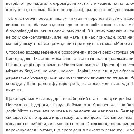
потрібно прочищати. Їх окремі ділянки, які впливають на ненале
стосується, зокрема, багатоповерхівок), цьогоріч необхідно замі
Тобто, є поточні роботи, інші ж – питання перспективи. Але на
вирішення проблеми водовідведення є те, якби кожен житель мі
б водовідвідні канави в належному стані. В іншому випадку ми 
не хочу конкретизувати, але, на жаль, є в нас приклади, коли на
машину піску, і той же громадянин приходить та каже: «Мене за
Стосовно водовідведення є розроблений проект реконструкції оч
Виноградові. В частині механічної очистки він навіть реалізован
Реконструкції наразі вимагає біологічна очистка. Проект фінансо
міському бюджеті, на жаль, немає. Щорічні звернення до обласно
державного бюджету поки що позитивного вирішення не дали. Ал
споруди у Виноградові функціонують, всі стоки сходяться туди. 
очистка.
Що стосується міських доріг, то найгірший стан – по вулицях Ів
Персикова. Ці дороги, як і вул. Лейзмана та Ардовецька – на ба
доріг. Місто витрачати кошти на їх ремонти не має права. Безпер
складається, не краща й для комунальних доріг. Так, ми бачимо
з’являються вибоїни, але менші і в меншій кількості, ніж на вищ
переконуємося і в тому, що проведення ямкового ремонту – ма