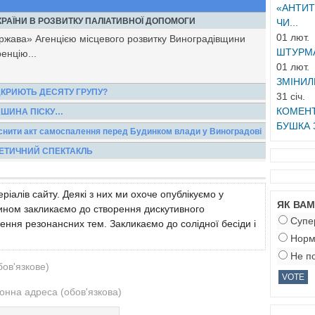
«АНТИТ
РАЇНИ В РОЗВИТКУ ПАЛІАТИВНОЇ ДОПОМОГИ
ЧИ...
01 лют.
жава» Агенцією місцевого розвитку Виноградівщини
ШТУРМА
енцію...
01 лют.
ЗМІНИЛ
ДКРИЮТЬ ДЕСЯТУ ГРУПУ?
31 січ.
д’їжджаєш до сільського будинку влади у Підвиноградові
КОМЕНТ
МАШИНА ПІСКУ…
...
БУШКА З
дощі, як то тут, то там не тільки з’являються нові
йснити акт самоспалення перед Будинком влади у Виноградові
 спричинені...
редакції «Новин Виноградівщини» від читача одного з
ОЕТИЧНИЙ СПЕКТАКЛЬ
 обіцяє...
иноградівська поетеса Світлана Кедик. 9 лютого у JJ-
ечір, на...
ріалів сайту. Деякі з них ми охоче опублікуємо у
ЯК ВА
 чином закликаємо до створення дискутивного
Супе
ення резонансних тем. Закликаємо до солідної бесіди і
Норм
Не по
бов'язкове)
онна адреса (обов'язкова)