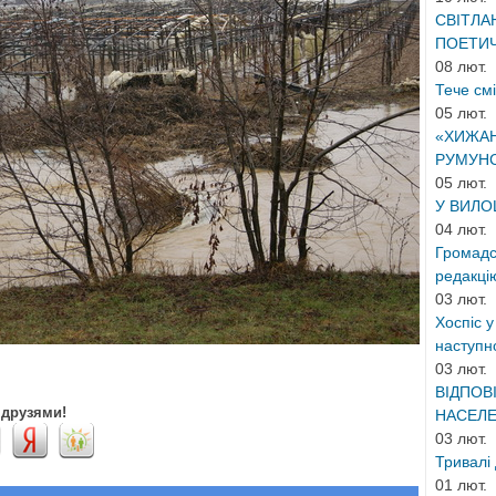
СВІТЛА
ПОЕТИЧ
08 лют.
Тече см
05 лют.
«ХИЖАН
РУМУНС
05 лют.
У ВИЛОЦ
04 лют.
Громадс
редакцію
03 лют.
Хоспіс у
наступно
03 лют.
ВІДПОВ
 друзями!
НАСЕЛЕ
03 лют.
Тривалі 
01 лют.