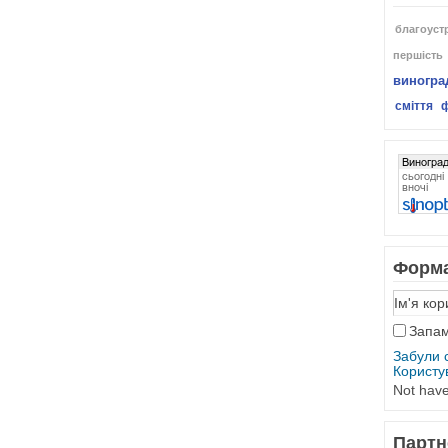
благоуст
першість
виногра
сміття
Форма
Запам
Забули 
Користу
Not hav
Партн