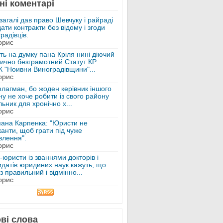
ні коментарі
загалі дав право Шевчуку і райраді
ати контракти без відому і згоди
радівців.
орис
ь на думку пана Кріля нині діючий
ично безграмотний Статут КР
К "Ноивни Виноградівщини"...
орис
лагман, бо жоден керівник іншого
у не хоче робити із свого району
ьник для хронічно х...
орис
пана Карпенка: "Юристи не
анти, щоб грати під чуже
влення".
орис
-юристи із званнями докторів і
идатів юридиних наук кажуть, що
з правильний і відмінно...
орис
ві слова