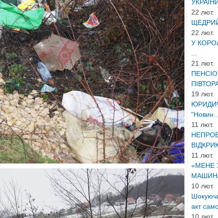
УКРАЇНИ
22 лют.
ЩЕДРИЙ
22 лют.
У КОРО
...
21 лют.
ПЕНСІО
ПІВТОРА
19 лют.
ЮРИДИЧН
"Новин..
11 лют.
НЕПРОБ
ВІДКРИ
11 лют.
«МЕНЕ З
МАШИНА
10 лют.
Шокуючи
акт сам
10 лют.