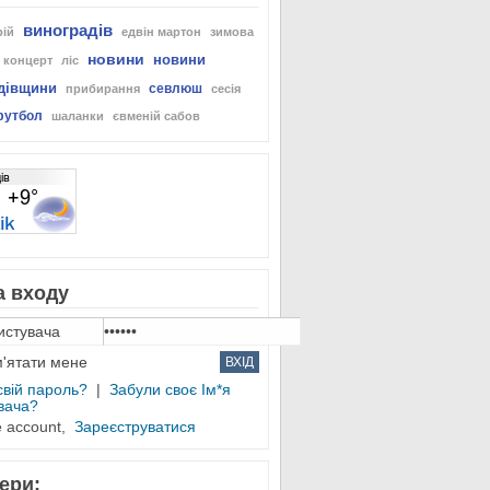
виноградів
рій
едвін мартон
зимова
новини
новини
концерт
ліс
дівщини
севлюш
прибирання
сесія
футбол
шаланки
євменій сабов
 входу
'ятати мене
свій пароль?
|
Забули своє Ім*я
вача?
e account,
Зареєструватися
ери: