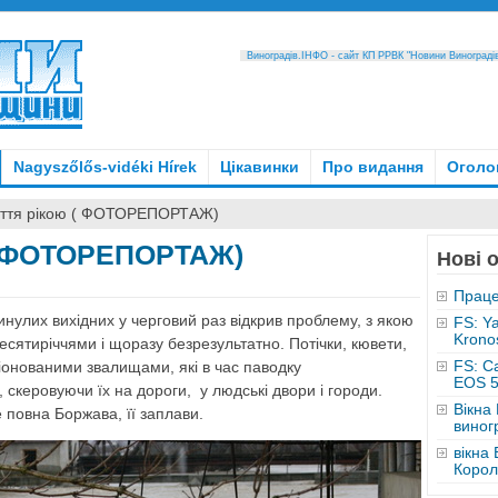
Виноградів.ІНФО - сайт КП РРВК "Новини Виноградівщ
Nagyszőlős-vidéki Hírek
Цікавинки
Про видання
Оголо
іття рікою ( ФОТОРЕПОРТАЖ)
 ( ФОТОРЕПОРТАЖ)
Нові 
Праце
нулих вихідних у черговий раз відкрив проблему, з якою
FS: Y
Krono
есятиріччями і щоразу безрезультатно. Потічки, кювети,
FS: C
іонованими звалищами, які в час паводку
EOS 5
скеровуючи їх на дороги, у людські двори і городи.
Вікна
 повна Боржава, її заплави.
виног
вікна 
Корол