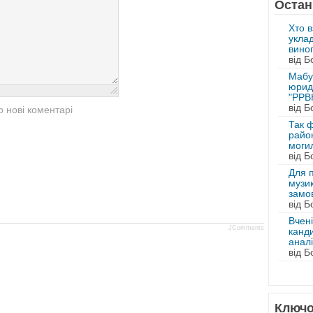
Остан
Хто в
уклад
виног
від Б
Мабут
юрид
"РРВ
від Б
 нові коментарі
Так ф
район
могил
від Б
Для 
музик
замо
від Б
Вчені
JComments
канд
аналі
від Б
Ключо