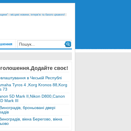
ини" - місцеві новини, інтерв’ю та багато цікавого!
шення
оголошення.Додайте своє!
влаштування в Чеській Республі
amaha Tyros 4 ,Korg Kronos 88,Korg
s 73
anon 5D Mark II,Nikon D800,Canon
D Mark III
 Виноградів, броньовані двері
радів
Виноградів, вікна Берегово, вікна
ьово