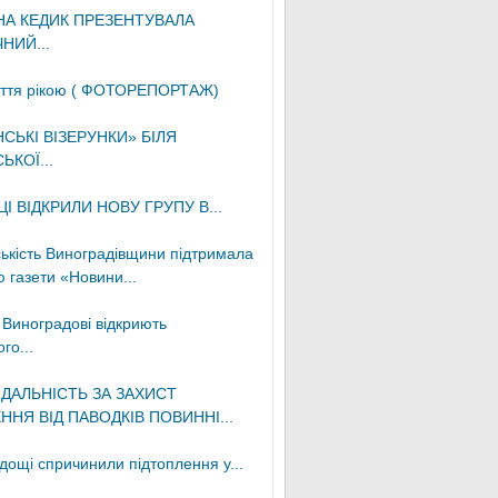
НА КЕДИК ПРЕЗЕНТУВАЛА
НИЙ...
іття рікою ( ФОТОРЕПОРТАЖ)
СЬКІ ВІЗЕРУНКИ» БІЛЯ
ЬКОЇ...
І ВІДКРИЛИ НОВУ ГРУПУ В...
ькість Виноградівщини підтримала
 газети «Новини...
 Виноградові відкриють
го...
ІДАЛЬНІСТЬ ЗА ЗАХИСТ
ННЯ ВІД ПАВОДКІВ ПОВИННІ...
дощі спричинили підтоплення у...