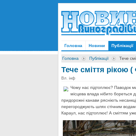
Головна
Новини
Публікації
Головна
Публікації
Тече см
Тече сміття рікою
Вл. інф
Чому нас підтоплює? Паводок ми
місцева влада нібито бореться д
придорожні канави рясніють несанкц
перегороджують шлях стічним водам, 
Караул, нас підтоплює! А сміттям уже