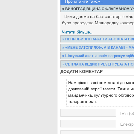
Прочитайте також :
» ВИНОГРАДІВЩИНА Є ФЛАГМАНОМ УК
Цими днями на базі санаторію «Бор
було проведено Міжнародну конфер
Читати більше...
» НЕПРОБИВНІ ГАРАНТИ АБО КОЛИ ВІ
Перше, що кидається в очі, коли пі
» «МЕНЕ ЗАТОПИЛО!». А В КАНАВІ – 
- нова ще не штукатурена церква під 
Тільки-но зійде сніг і підуть тривалі 
» Шокуючий лист: анонім погрожує зді
вибоїни, але й виринають проблеми,
Читати більше...
Шокуючий лист надійшов на адресу 
» СВІТЛАНА КЕДИК ПРЕЗЕНТУВАЛА П
сіл Виноградівського району. Чоловік
Читати більше...
ДОДАТИ КОМЕНТАР
У черговий раз здивувала публіку в
клубі вона провела власний творчий в
Читати більше...
Нам цікаві ваші коментарі до мате
Читати більше...
друкованій версії газети. Таким
майданчика, культурного обговор
толерантності.
Ім'я (о
Електр