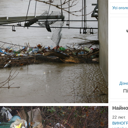
Усі ого
Дізн
П
Найно
22 лют.
ВИНОГР