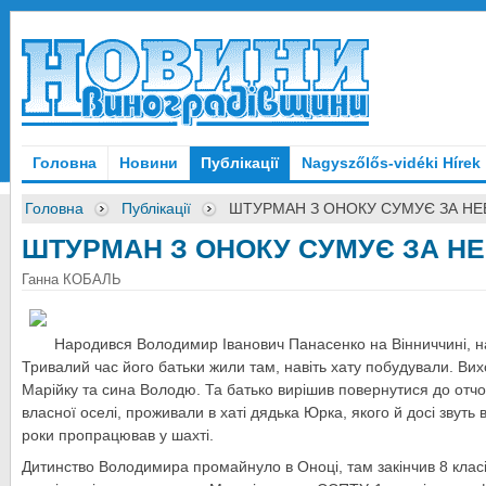
Головна
Новини
Публікації
Nagyszőlős-vidéki Hírek
Головна
Публікації
ШТУРМАН З ОНОКУ СУМУЄ ЗА Н
ШТУРМАН З ОНОКУ СУМУЄ ЗА Н
Ганна КОБАЛЬ
Народився Володимир Іванович Панасенко на Вінниччині, на
Тривалий час його батьки жили там, навіть хату побудували. Вих
Марійку та сина Володю. Та батько вирішив повернутися до отч
власної оселі, проживали в хаті дядька Юрка, якого й досі звуть 
роки пропрацював у шахті.
Дитинство Володимира промайнуло в Оноці, там закінчив 8 клас