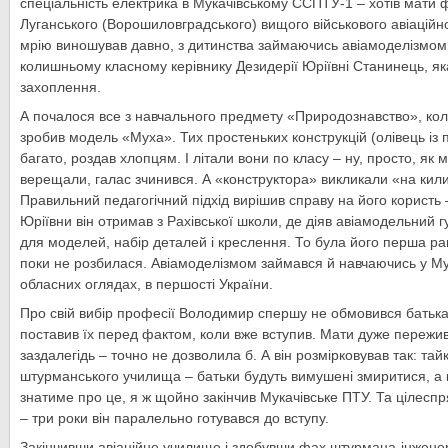
спеціальність електрика в Мукачівському CСПТУ-1 – хотів мати 
Луганського (Ворошиловградського) вищого військового авіацій
мрію виношував давно, з дитинства займаючись авіамоделізмом
колишньому класному керівнику Дезидерії Юріївні Станинець, як
захоплення.
А почалося все з навчального предмету «Природознавство», кол
зробив модель «Муха». Тих простеньких конструкцій (олівець із 
багато, роздав хлопцям. І літали вони по класу – ну, просто, як м
верещали, галас зчинився. А «конструктора» викликали «на кили
Правильний педагогічний підхід вирішив справу на його користь 
Юріївни він отримав з Рахівської школи, де діяв авіамодельний г
для моделей, набір деталей і креслення. То була його перша раке
поки не розбилася. Авіамоделізмом займався й навчаючись у Мук
обласних оглядах, в першості України.
Про свій вибір професії Володимир спершу не обмовився батькам
поставив їх перед фактом, коли вже вступив. Мати дуже пережи
заздалегідь – точно не дозволила б. А він розмірковував так: та
штурманського училища – батьки будуть вимушені змиритися, а н
знатиме про це, я ж щойно закінчив Мукачівське ПТУ. Та цілесп
– три роки він паралельно готувався до вступу.
Закінчивши авіаційне училище і здобувши фах штурмана-інжене