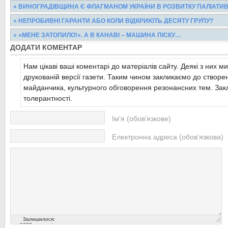
Протягом півтора місяця міські школи боролися за звання кращ
» ВИНОГРАДІВЩИНА Є ФЛАГМАНОМ УКРАЇНИ В РОЗВИТКУ ПАЛІАТИ
конкурсі «Інформаційна культура», щоб отримати...
Цими днями на базі санаторію «Боржава» Агенцією місцевого 
» НЕПРОБИВНІ ГАРАНТИ АБО КОЛИ ВІДКРИЮТЬ ДЕСЯТУ ГРУПУ?
було проведено Міжнародну конференцію...
Читати більше...
Перше, що кидається в очі, коли під’їжджаєш до сільського буд
» «МЕНЕ ЗАТОПИЛО!». А В КАНАВІ – МАШИНА ПІСКУ…
- нова ще не штукатурена церква під ...
Читати більше...
ДОДАТИ КОМЕНТАР
Тільки-но зійде сніг і підуть тривалі дощі, як то тут, то там не т
вибоїни, але й виринають проблеми, спричинені...
Читати більше...
Нам цікаві ваші коментарі до матеріалів сайту. Деякі з них м
Читати більше...
друкованій версії газети. Таким чином закликаємо до створе
майданчика, культурного обговорення резонансних тем. Закл
толерантності.
Ім'я (обов'язкове)
Електронна адреса (обов'язкова)
Залишилося:
1000
символів