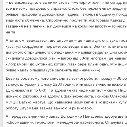
– це виконавці, але за ними стоїть інженерно-технічний склад, як
все в ньому працювало справно. Отож, безпекою екіпаж завдяч
більше, працювати доводилося і вдень, і вночі, і в будь-яку погод
видимість обмежена. Спробуй-но пролетіти між горами Кавказу, 
завдання не з легких, а піднімешся на космічну висоту – точніст
не та.
А загалом, вважається, що штурман – це навігація, очі, вуха і ро
курс, усі координати, параметри, вводить ціль. Знайти її, визначи
допомогою прицільного обладнання – найвідповідальніший моме
скидувати доводилося різні – вагою від 50-ти кілограм (це навчаль
кілограмові і до 3-тонних, котрих літак бере тільки одну. Між інш
буває навіть більшим (усе залежить від «начинки»).
Дев’ять років тому його списали з льотної роботи, позаду – 38 р
запасу, штурман з Оноку 1200 годин, а кількість вильотів важко й 
здійснювали й по 6-8). Та вдома чекав надійний тил – сім’я. П
донькою Вікторію, яка здобула фах економіста, і сином Олексієм
міліції. Батько жартує, що навмисне йому кепки з козирками купу
роботу штурмана вважає важкою й ризиковою.
А перед звільненням у запас Володимир Панасенко здобув ще й 
інформаційних технологій, менеджера-маркетолога. Опанував ц