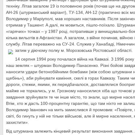
техніку. Літав загалом 19 із половиною років (почав ще на другом
АН-26 (штурманський варіант), ТУ-134, АН-12 (практично всіх м
Володимир у Маріуполі, мав хороших наставників. Після закінч
отримав у Ташкент. А далі, як мовиться, пішло-поїхало. Штурман
«гарячих» точках – у 1987 році, потрапивши у винищувально-б
кілька вильотів в Афганістан. А загалом, з війни починав, війно
службу. Літав переважно на СУ-24. Служив у Ханабаді, Німеччині
затим у діючому полку м. Морозовська Ростовської області.
14 серпня 1994 року почалася війна на Кавказі. З 1996 року 
наш земляк – штурман Володимир Панасенко. Різні бойові завд
наносити удари бетонобійними бомбами (між собою штурмани 
щебінь»), аби руйнувати каміння, скелі в горах Кавказу. Таким 
дороги, стежки, якими, як передбачалося, доставлялися боєпри
майже не торкались, у м. Грозному наносилися хіба що точкові
завдання зруйнувати те чи інше місто, то знали, що мирне насел
Втім, хто ж дасть 100-процентну гарантію, що там ніхто не зали
Володимир Іванович на мить замислився й промовив: «Повірте, 
світі, бо гинуть у ній не тільки військові, але й мирне населення,
захистити».
Від штурмана залежить кінцевий результат виконання завдання. 