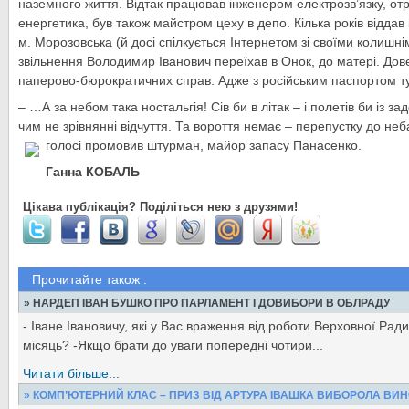
наземного життя. Відтак працював інженером електрозв’язку, от
енергетика, був також майстром цеху в депо. Кілька років віддав і 
м. Морозовська (й досі спілкується Інтернетом зі своїми колишні
звільнення Володимир Іванович переїхав в Онок, до матері. До
паперово-бюрократичних справ. Адже з російським паспортом тут
– …А за небом така ностальгія! Сів би в літак – і полетів би із за
чим не зрівнянні відчуття. Та вороття немає – перепустку до неб
голосі промовив штурман, майор запасу Панасенко.
Ганна КОБАЛЬ
Цікава публікація? Поділіться нею з друзями!
Прочитайте також :
» НАРДЕП ІВАН БУШКО ПРО ПАРЛАМЕНТ І ДОВИБОРИ В ОБЛРАДУ
- Іване Івановичу, які у Вас враження від роботи Верховної Ради
місяць? -Якщо брати до уваги попередні чотири...
Читати більше...
» КОМП’ЮТЕРНИЙ КЛАС – ПРИЗ ВІД АРТУРА ІВАШКА ВИБОРОЛА ВИН