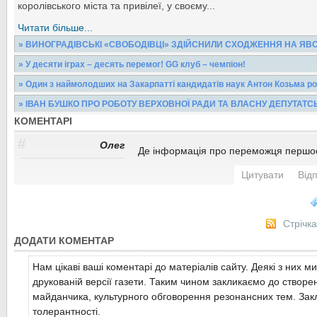
королівського міста та привілеї, у своєму...
Читати більше...
» ВИНОГРАДІВСЬКІ «СВОБОДІВЦІ» ЗДІЙСНИЛИ СХОДЖЕННЯ НА ЯВ
Близько сотні закарпатських «свободівців» з Ужгорода, Мукачев
» У десяти іграх – десять перемог! GG клуб – чемпіон!
Іршавського та Ужгородського районів узяли участь...
Минулої суботи завершилася спортивна епопея третьої відкрит
» Один з наймолодших на Закарпатті кандидатів наук Антон Козьма р
міні-футболу. На вершину чемпіонської слави...
Читати більше...
За офіційними даними, середній вік спеціалістів із науковим с
» ІВАН БУШКО ПРО РОБОТУ ВЕРХОВНОЇ РАДИ ТА ВЛАСНУ ДЕПУТАТС
нашому краї становить 48 років. Отже, цього...
Читати більше...
КОМЕНТАРІ
В інтерв’ю виноградівському телебаченню народний депутат 
поділився деякими думками з приводу роботи Верховної...
Читати більше...
#
Олег
Де інформація про переможця першост
Читати більше...
Цитувати
Від
Стрічк
ДОДАТИ КОМЕНТАР
Нам цікаві ваші коментарі до матеріалів сайту. Деякі з них м
друкованій версії газети. Таким чином закликаємо до створе
майданчика, культурного обговорення резонансних тем. Закл
толерантності.