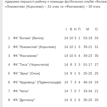
лідерами першості району є команди футбольних клубів «Болаж»
«Локомотив» (Королево) – 31 очко та «Фанчиково) – 30 очок.
І
В
Н
П
М
О
1
ФК "Болаж" (Вилок)
14
10
3
1
53-19
33
2
ФК "Локомотив" (Королево)
14
10
1
3
39-21
31
3
ФК "Фанчиково"
14
10
0
4
39-23
30
4
ФК "Тиса" (Чорнотисів)
14
8
3
3
51-17
27
5
ФК "Зірка" (Онок)
14
8
1
5
25-25
25
6
ФК "Ардовець" (Підвиноградів)
14
7
3
4
46-19
24
7
ФК "Чепа"
14
7
0
7
33-34
21
8
ФК "Дротинці"
14
6
2
6
30-20
20