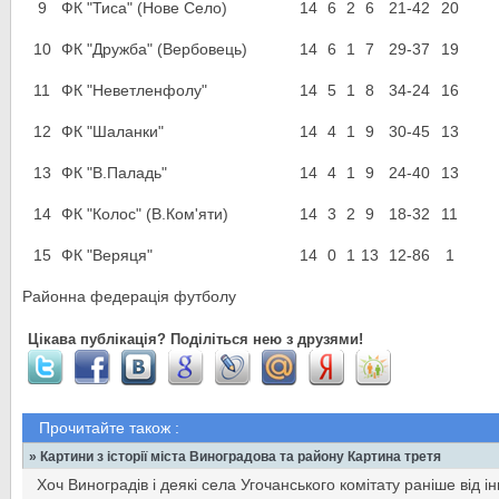
9
ФК "Тиса" (Нове Село)
14
6
2
6
21-42
20
10
ФК "Дружба" (Вербовець)
14
6
1
7
29-37
19
11
ФК "Неветленфолу"
14
5
1
8
34-24
16
12
ФК "Шаланки"
14
4
1
9
30-45
13
13
ФК "В.Паладь"
14
4
1
9
24-40
13
14
ФК "Колос" (В.Ком'яти)
14
3
2
9
18-32
11
15
ФК "Веряця"
14
0
1
13
12-86
1
Районна федерація футболу
Цікава публікація? Поділіться нею з друзями!
Прочитайте також :
» Картини з історії міста Виноградова та району Картина третя
Хоч Виноградів і деякі села Угочанського комітату раніше від 