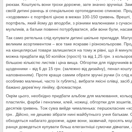
рюкзак. Коштують вони трохи дорожче, зате значно зручніші. За
своїй дитині ранець зі спеціальною ортопедичною спинкою. Прод
«ходовими» є портфелі ціною в межах 100-150 гривень. Врешті
портфель, який йому до вподоби, з різними малюнками з сучасн
мультиків, а батьки повинні потурбуватися, аби вони були, наса
Так само ретельна слід купувати дитині шкільне приладдя. Матус
великим асортиментом – все таке яскраве і різнокольорове. Про
на канцелярські товари залишилися на тому ж рівні, що й минуло
можна придбати від 50 копійок (прості) та від 1,25 грн. з кольор
більшою кількістю листків і ціна вища. Обгортки для підручників в
щоденники – від 6 до 15 грн. (залежно від дизайну), пенал коштує
наповненням). Проте краще самим обрати зручні ручки (їх слід ку
особливо маленькі, часто їх гублять), вибрати якісні олівці, засіб 
бажано дерев’яну лінійку, фломастери.
Окрім цього, необхідно придбати альбом для малювання, кольор
пластилін, фарби і пензлики, клей, ножиці, обгортки для зошитів
десятків гривень. Тож сума вийде чималенька: першокласник «к
грн.. Дійсно, не дешево зібрати нині майбутнього учня батькам
обходяться набагато дорожче, адже вони, зазвичай, просять модн
ранця доведеться купувати більш елегантніші сумочки дівчатам, 