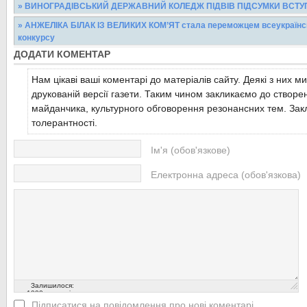
Рейтинг загальноосвітніх навчальних закладів І-ІІ ступенів Назв
» ВИНОГРАДІВСЬКИЙ ДЕРЖАВНИЙ КОЛЕДЖ ПІДВІВ ПІДСУМКИ ВСТУП
Перехрестянська ЗОШ І-ІІ ст. 29 2...
Читати більше...
У Виноградівському державному коледжі Мукачівського МДУ ві
» АНЖЕЛІКА БІЛАК ІЗ ВЕЛИКИХ КОМ’ЯТ стала переможцем всеукраїнсь
засідання приймальної комісії. Що ж, підійшла до...
конкурсу
Читати більше...
ДОДАТИ КОМЕНТАР
Анжеліка стала переможцем конкурсу у І віковій категорії в номі
Читати більше...
отримавши Диплом першого ступеня...
Нам цікаві ваші коментарі до матеріалів сайту. Деякі з них м
Читати більше...
друкованій версії газети. Таким чином закликаємо до створе
майданчика, культурного обговорення резонансних тем. Закл
толерантності.
Ім'я (обов'язкове)
Електронна адреса (обов'язкова)
Залишилося:
1000
символів
Підписатися на повідомлення про нові коментарі