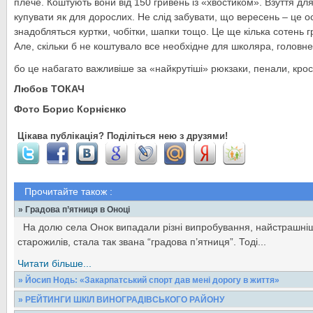
плече. Коштують вони від 150 гривень із «хвостиком». Взуття дл
купувати як для дорослих. Не слід забувати, що вересень – це о
знадобляться куртки, чобітки, шапки тощо. Це ще кілька сотень 
Але, скільки б не коштувало все необхідне для школяра, головн
бо це набагато важливіше за «найкрутіші» рюкзаки, пенали, крос
Любов ТОКАЧ
Фото Борис Корнієнко
Цікава публікація? Поділіться нею з друзями!
Прочитайте також :
» Градова п’ятниця в Оноці
На долю села Онок випадали різні випробування, найстрашніш
старожилів, стала так звана “градова п’ятниця”. Тоді...
Читати більше...
» Йосип Нодь: «Закарпатський спорт дав мені дорогу в життя»
Він щороку приїжджає до рідного краю. Він - фанат і, що нем
» РЕЙТИНГИ ШКІЛ ВИНОГРАДІВСЬКОГО РАЙОНУ
футболу. Є знаним у спортивних колах спонсором і...