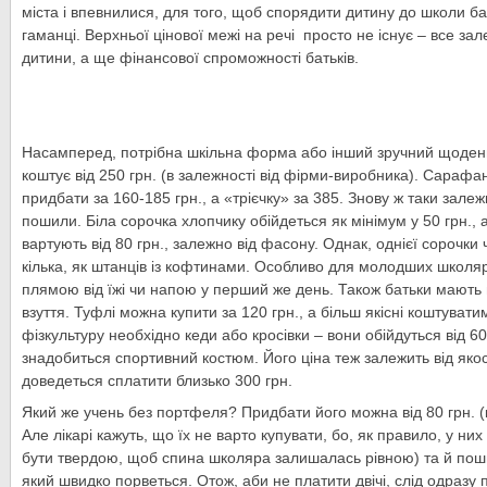
міста і впевнилися, для того, щоб спорядити дитину до школи б
гаманці. Верхньої цінової межі на речі просто не існує – все зале
дитини, а ще фінансової спроможності батьків.
Насамперед, потрібна шкільна форма або інший зручний щоден
коштує від 250 грн. (в залежності від фірми-виробника). Сарафа
придбати за 160-185 грн., а «трієчку» за 385. Знову ж таки залежно
пошили. Біла сорочка хлопчику обійдеться як мінімум у 50 грн., 
вартують від 80 грн., залежно від фасону. Однак, однієї сорочки 
кілька, як штанців із кофтинами. Особливо для молодших школярі
плямою від їжі чи напою у перший же день. Також батьки мають
взуття. Туфлі можна купити за 120 грн., а більш якісні коштуват
фізкультуру необхідно кеди або кросівки – вони обійдуться від 60
знадобиться спортивний костюм. Його ціна теж залежить від якос
доведеться сплатити близько 300 грн.
Який же учень без портфеля? Придбати його можна від 80 грн. (
Але лікарі кажуть, що їх не варто купувати, бо, як правило, у ни
бути твердою, щоб спина школяра залишалась рівною) та й пошит
який швидко порветься. Отож, аби не платити двічі, слід одразу