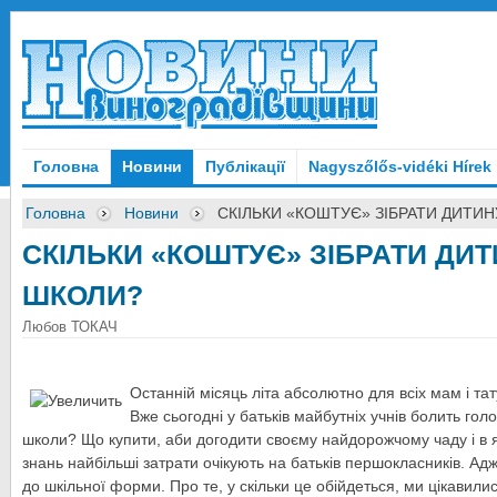
Головна
Новини
Публікації
Nagyszőlős-vidéki Hírek
Головна
Новини
СКІЛЬКИ «КОШТУЄ» ЗІБРАТИ ДИТИ
СКІЛЬКИ «КОШТУЄ» ЗІБРАТИ ДИТ
ШКОЛИ?
Любов ТОКАЧ
Останній місяць літа абсолютно для всіх мам і та
Вже сьогодні у батьків майбутніх учнів болить голо
школи? Що купити, аби догодити своєму найдорожчому чаду і в я
знань найбільші затрати очікують на батьків першокласників. Адж
до шкільної форми. Про те, у скільки це обійдеться, ми цікавил