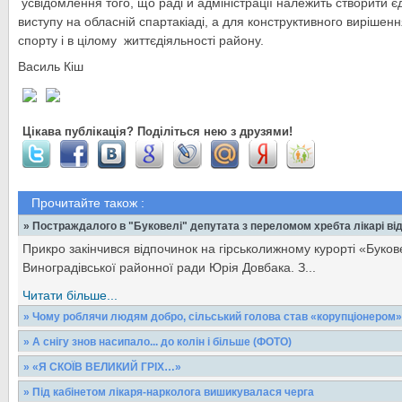
усвідомлення того, що раді й адміністрації належить створити єд
виступу на обласній спартакіаді, а для конструктивного вирішен
спорту і в цілому життєдіяльності району.
Василь Кіш
Цікава публікація? Поділіться нею з друзями!
Прочитайте також :
» Постраждалого в "Буковелі" депутата з переломом хребта лікарі в
Прикро закінчився відпочинок на гірськолижному курорті «Буко
Виноградівської районної ради Юрія Довбака. З...
Читати більше...
» Чому роблячи людям добро, сільський голова став «корупціонером»
Забезпечивши односельців питною водою, сільський голова став
» А снігу знов насипало... до колін і більше (ФОТО)
посади Районна влада його зрозуміла і…...
Фотомандрівка вулицями зимового Виноградова
» «Я СКОЇВ ВЕЛИКИЙ ГРІХ…»
Читати більше...
Ці дві страшні історії, повірте, писати важко, але я все-таки вир
Читати більше...
» Під кабінетом лікаря-нарколога вишикувалася черга