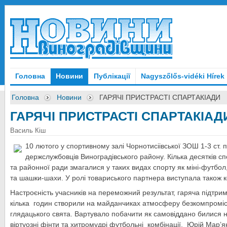
Головна
Новини
Публікації
Nagyszőlős-vidéki Hírek
Головна
Новини
ГАРЯЧІ ПРИСТРАСТІ СПАРТАКІАДИ
ГАРЯЧІ ПРИСТРАСТІ СПАРТАКІАД
Василь Кіш
10 лютого у спортивному залі Чорнотисіівської ЗОШ 1-3 ст.
держслужбовців Виноградівського району. Кілька десятків сп
та районної ради змагалися у таких видах спорту як міні-футбол
та шашки-шахи. У ролі товариського партнера виступала також к
Настроєність учасників на переможний результат, гаряча підтрим
кілька годин створили на майданчиках атмосферу безкомпроміс
глядацького свята. Вартувало побачити як самовіддано билися 
віртуозні фінти та хитромудрі футбольні комбінації, Юрій Мар’я