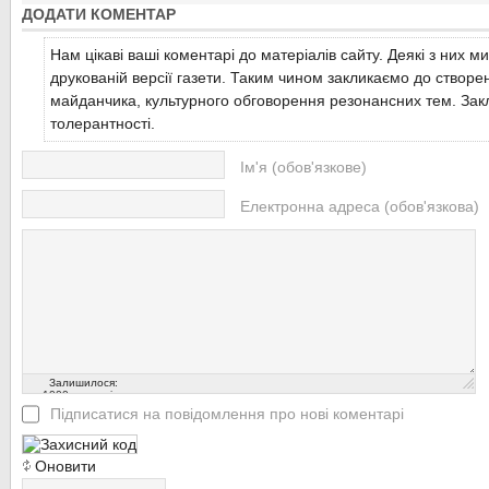
тим паче, самі персонажі просили розповісти...
ДОДАТИ КОМЕНТАР
Під кабінетом лікаря-нарколога у той день вишикувалася чимала
раз у раз схиляли та відвертали голови,...
Читати більше...
Нам цікаві ваші коментарі до матеріалів сайту. Деякі з них м
Читати більше...
друкованій версії газети. Таким чином закликаємо до створе
майданчика, культурного обговорення резонансних тем. Закл
толерантності.
Ім'я (обов'язкове)
Електронна адреса (обов'язкова)
Залишилося:
1000
символів
Підписатися на повідомлення про нові коментарі
Оновити