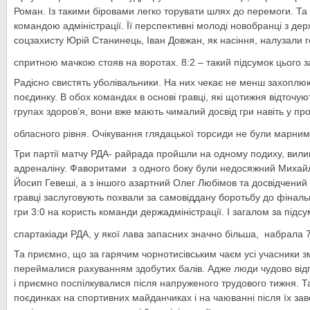
Роман. Із такими біровами легко торувати шлях до перемоги. Та т
командою адміністрації. Її перспективні молоді новобранці з де
соцзахисту Юрій Станинець, Іван Довжан, як насіння, налузали г
спритною мачкою стояв на воротах. 8:2 – такий підсумок цього 
Радісно свистять уболівальники. На них чекає не менш захопл
поєдинку. В обох командах в основі гравці, які щотижня відточуют
групах здоров’я, вони вже мають чималий досвід гри навіть у п
обласного рівня. Очікування глядацької торсиди не були марним
Три партії матчу РДА- райрада пройшли на одному подиху, вили
адреналіну. Фаворитами з одного боку були недосяжний Михай
Йосип Гевеші, а з іншого азартний Олег Любімов та досвідчений 
гравці заслуговують похвали за самовіддану боротьбу до фінальн
гри 3:0 на користь команди держадміністрації. І загалом за підсу
спартакіади РДА, у якої лава запасних значно більша, набрала 7,
Та приємно, що за гарячим чорнотисівським чаєм усі учасники з
переймалися рахуванням здобутих балів. Адже люди чудово від
і приємно поспілкувалися після напруженого трудового тижня. Та
поєдинках на спортивних майданчиках і на чаюванні після їх за