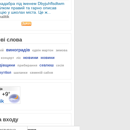
кадабра під іменем Dbyjuhflsdtwm
ілком правий та гарно описав
цію у школах міста. Це ж...
alitik
ві слова
виноградів
рій
едвін мартон
зимова
новини
новини
концерт
ліс
дівщини
севлюш
прибирання
сесія
футбол
шаланки
євменій сабов
 входу