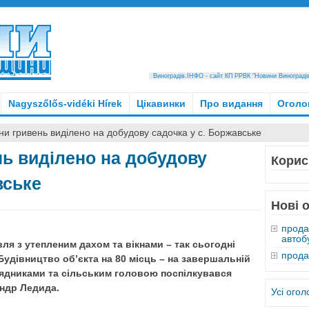
Виноградів.ІНФО - сайт КП РРВК "Новини Виноградівщ
Nagyszőlős-vidéki Hírek
Цікавинки
Про видання
Оголо
ни гривень виділено на добудову садочка у с. Боржавське
нь виділено на добудову
Корис
вське
Нові 
прода
автобу
я з утепленим дахом та вікнами – так сьогодні
прода
Будівництво об’єкта на 80 місць – на завершальній
ідрядниками та сільським головою поспілкувався
ндр Ледида.
Усі ого