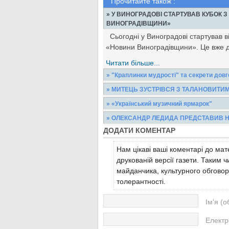
Прочитайте також :
» У ВИНОГРАДОВІ СТАРТУВАВ КУБОК З
ВИНОГРАДІВЩИНИ»
Сьогодні у Виноградові стартував ві
«Новини Виноградівщини». Це вже д
Читати більше...
» "Краплинки мудрості" та секрети довго
НА КОЖЕН ДЕНЬ. Не вимагай від себ
» МИТЕЦЬ ЗУСТРІВСЯ З ТАЛАНОВИТИ
родини (для дому). Одне – для своєї 
Цього вівторка виставковий зал ,,
» «Український музичний ярмарок"
поглядами. Учні Виноградівської шко
Читати більше...
10 вересня розпочалася акредитаці
» ОЛЕКСАНДР ЛЕДИДА ПРЕДСТАВИВ 
спеціалізовану виставку «Українськи
Читати більше...
ДОДАТИ КОМЕНТАР
11 вересня з робочим візитом на В
адміністрації Олександр Ледида. У в
Читати більше...
Нам цікаві ваші коментарі до мате
Читати більше...
друкованій версії газети. Таким
майданчика, культурного обговор
толерантності.
Ім'я (о
Електр