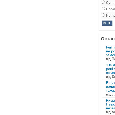
Супе
Норм
Не по
Остан
Рейти
не ро
замов
від П
"Не д
році 
всіма
від Є
В ціл
велик
таком
від vt
Рима
Незал
незал
від An