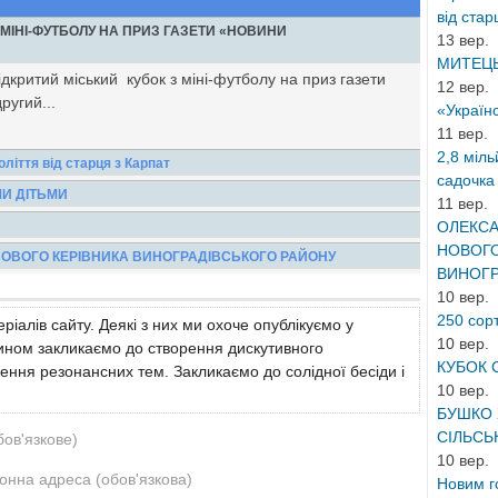
від старц
 МІНІ-ФУТБОЛУ НА ПРИЗ ГАЗЕТИ «НОВИНИ
13 вер.
МИТЕЦЬ
дкритий міський кубок з міні-футболу на приз газети
12 вер.
ругий...
«Українс
11 вер.
2,8 міл
ліття від старця з Карпат
садочка у
е багато. Зроби за день хоча б одне добре діло для
МИ ДІТЬМИ
11 вер.
душі. І одне...
 Імпасто’’ наповнипвся допитливими дитячими
ОЛЕКСА
ли мистецтв...
НОВОГО
я на найбільшу професійну музичну подію року –
НОВОГО КЕРІВНИКА ВИНОГРАДІВСЬКОГО РАЙОНУ
ВИНОГР
й музичний...
иноградівщині побував голова обласної державної
10 вер.
еликій залі...
250 сорт
ріалів сайту. Деякі з них ми охоче опублікуємо у
10 вер.
 чином закликаємо до створення дискутивного
КУБОК 
ення резонансних тем. Закликаємо до солідної бесіди і
10 вер.
БУШКО 
СІЛЬСЬК
бов'язкове)
10 вер.
онна адреса (обов'язкова)
Новим г