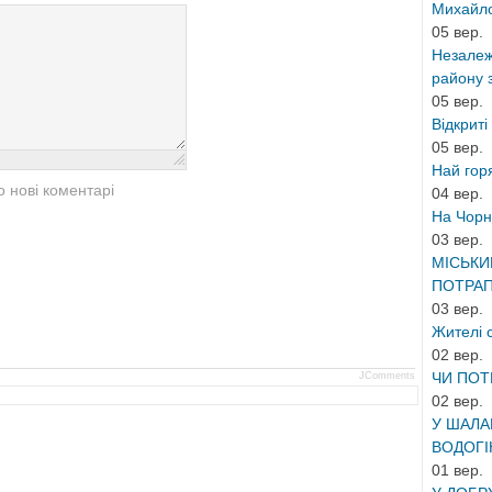
Михайло
05 вер.
Незалеж
району з
05 вер.
Відкриті 
05 вер.
Най гор
 нові коментарі
04 вер.
На Чорні
03 вер.
МІСЬКИ
ПОТРАП
03 вер.
Жителі 
02 вер.
ЧИ ПОТ
JComments
02 вер.
У ШАЛА
ВОДОГІН
01 вер.