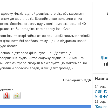
щороку кількість дітей дошкільного віку збільшується –
в віком до шести років. Щонайменше половина з них –
дочка. Дошкільного закладу у селі нема вже останні 40
Боржавське Виноградівського району Іван Сак:
дошкільнят, котрі займаються при нашій загальноосвітній
х діток потрібні особливі, тому щойно відкриємо новий
буде багато.
у, основне джерело фінансування - Держфонд
завершення будівництва садочку виділено 2,8 млн. грн.
Дізн
льні об’єкти треба вводити в експлуатацію максимально
П
усилля й обласної влади, й місцевих громад, -
Найно
Прес-центр ОДА
14 вер.
 друзями!
У ВИНО
МІНІ-ФУ
13 вер.
"Краплин