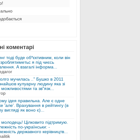
р!
ально
добається
ні коментарі
нг тоді буде об*єктивним, коли він
зроблятиметьс я під чиєсь
лення. А взагалі інформа...
едагог
олго мучилась .." Бушко в 2011
знайшов кулуарну людину яка зі
 можливостями та зв"язк...
гор
ому ідея правильна. Але є одне
е 'але'. Врахування в рейтингу (в
у вигляді як воно є)...
 молодець! Цілковито підтримую.
ежність по-українськи: -
ежність державного керівництв...
alitik