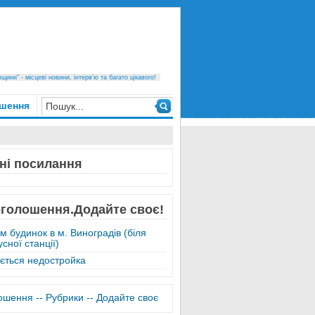
ини" - місцеві новини, інтерв’ю та багато цікавого!
шення
ні посилання
оголошення.Додайте своє!
м будинок в м. Виноградів (біля
сної станції)
ється недостройка
лошення -
- Рубрики -
- Додайте своє