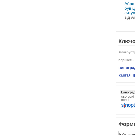
Абра
був ц
ситуа
від An
Ключо
благоуст
першість
виногра
сміття
Форма