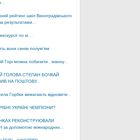
...
ний рейтинг шкіл Виноградівського
а результатами...
екскурсії по м....
ять вони синім полум'ям
й Горі можна побачити...манну...
Й ГОЛОВА СТЕПАН БОЧКАЙ
ИВ НА ПОШТОВУ...
села Горбки вимагають відновити...
РІБНІ УКРАЇНІ ЧЕМПІОНИ?
НКАХ РЕКОНСТРУЮВАЛИ
 за допомогою міжнародних...