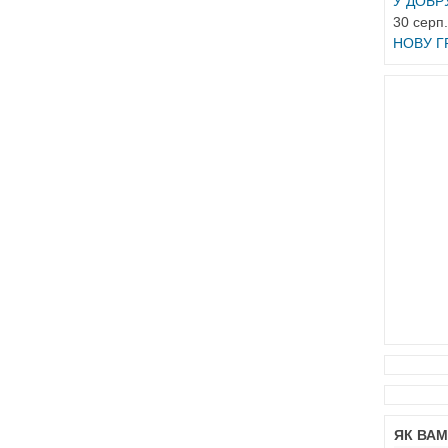
У ДОБР
30 серп.
НОВУ Г
ЯК ВА