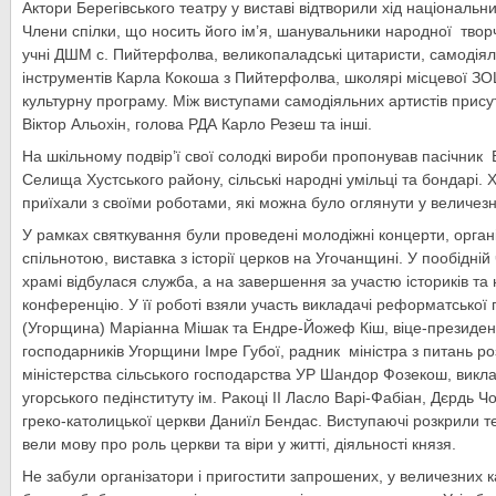
Актори Берегівського театру у виставі відтворили хід національни
Члени спілки, що носить його ім’я, шанувальники народної твор
учні ДШМ с. Пийтерфолва, великопаладські цитаристи, самодія
інструментів Карла Кокоша з Пийтерфолва, школярі місцевої ЗО
культурну програму. Між виступами самодіяльних артистів присут
Віктор Альохін, голова РДА Карло Резеш та інші.
На шкільному подвір’ї свої солодкі вироби пропонував пасічни
Селища Хустського району, сільські народні умільці та бондарі.
приїхали з своїми роботами, які можна було оглянути у величез
У рамках святкування були проведені молодіжні концерти, орга
спільнотою, виставка з історії церков на Угочанщині. У пообідній
храмі відбулася служба, а на завершення за участю істориків та
конференцію. У її роботі взяли участь викладачі реформатської 
(Угорщина) Маріанна Мішак та Ендре-Йожеф Кіш, віце-президен
господарників Угорщини Імре Губої, радник міністра з питань роз
міністерства сільського господарства УР Шандор Фозекош, викла
угорського педінституту ім. Ракоці ІІ Ласло Варі-Фабіан, Дєрдь Ч
греко-католицької церкви Даниїл Бендас. Виступаючі розкрили т
вели мову про роль церкви та віри у житті, діяльності князя.
Не забули організатори і пригостити запрошених, у величезних 