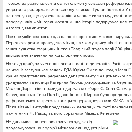
Торжество розпочалося зі святої служби у сільській реформатські
угорського реформатського синоду, єпископ Густав Белчкеї з Уго
наголошував, що сучасне покоління черпає сили з мудрості та м
попередників. «Ми гордимося тим, що історія подарувала нам таки
наголошував єпископ.
Після служби святкова хода на чолі з прототипом князя вирушил
Перед сквериком проведено мітинг, на якому присутніх вітав ген
генконсульства Угорщини Іштван Товт, який згадав події 300-річ
вирішальне значення на хід історичних подій.
На захід прибули численні поважні гості та делегації з Росії, зок
на чолі із заступником голови РДА Юрієм Омельченком, з Іспанії
країни представляли референт департаменту з національної пол
урядування та юстиції Катерина Любка, ужгородський та берегівс
Міклош Дюрін, віце-президент державних зборів Саболч-Сатмар
Ковач, «посол» Тиси Пал Гідвегі-Іштеш. Широко було представл
реформатської та греко-католицької церков, керівники КМКС та У
Після вітань і виступів представники делегацій та гості поклали 
памїятників Ф. Ракоці та його соратника Мікеша Келемена.
Не дивлячись на несприятливу погоду, захід
продовжувався на подвір’ї місцевої одинадцятирічки.