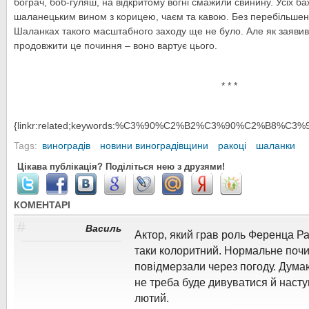
бограч, боб-гуляш, на відкритому вогні смажили свинину. Усіх б
шаланецьким вином з корицею, чаєм та кавою. Без перебільшен
Шаланках такого масштабного заходу ще не було. Але як заявив
продовжити це починня – воно вартує цього.
* * *
{linkr:related;keywords:%C3%90%C2%B2%C3%90%C2%B8%C3%90
Tags:
виноградів
новини виноградівщини
ракоці
шаланки
Цікава публікація? Поділіться нею з друзями!
КОМЕНТАРІ
#
Василь
Актор, який грав роль Ференца Ра
таки колоритний. Нормальне почи
повідмерзали через погоду. Дума
не треба буде дивуватися й наступ
лютий.