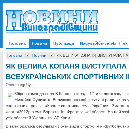
Головна
Новини
Публікації
Nagyszőlős-vidéki Hírek
Головна
Новини
ЯК ВЕЛИКА КОПАНЯ ВИСТУПАЛА НА
ЯК ВЕЛИКА КОПАНЯ ВИСТУПАЛА
ВСЕУКРАЇНСЬКИХ СПОРТИВНИХ І
Олександр Чука.
Збірна команда села В.Копані в складі 17ти чоловік завдяк
Михайла Фурика та Великокопанської сільської ради взяла у
спортивних іграх за «Краще спортивне село України» . Змаганн
жовтня2012р в смт. Ворохта Ів.-Франківської області. На цей захі
усіх областей України та АР Крим.
В залік брались результати з 5-ти видів спорту: міні-футболу, г