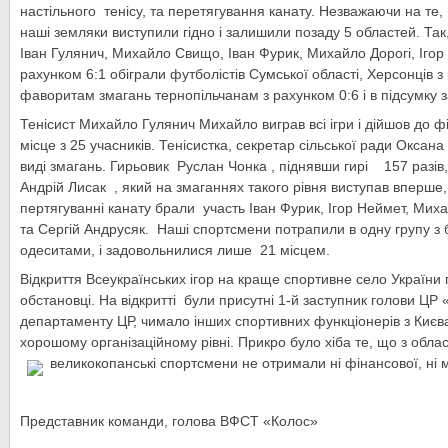
настільного тенісу, та перетягування канату. Незважаючи на те
наші земляки виступили гідно і залишили позаду 5 областей. Та
Іван Гулянич, Михайло Свищо, Іван Фурик, Михайло Дорогі, Ігор
рахунком 6:1 обіграли футболістів Сумської області, Херсонців з
фаворитам змагань тернопільчанам з рахунком 0:6 і в підсумку 
Тенісист Михайло Гулянич Михайло виграв всі ігри і дійшов до 
місце з 25 учасників. Тенісистка, секретар сільської ради Окса
виді змагань. Гирьовик Руслан Чонка , піднявши гирі 157 разів,
Андрій Лисак , який на змаганнях такого рівня виступав вперше,
пертягуванні канату брали участь Іван Фурик, Ігор Неймет, Мих
та Сергій Андрусяк. Наші спортсмени потрапили в одну групу з
одеситами, і задовольнилися лише 21 місцем.
Відкриття Всеукраїнських ігор на краще спортивне село України 
обстановці. На відкритті були присутні 1-й заступник голови ЦР
департаменту ЦР, чимало інших спортивних функціонерів з Киє
хорошому організаційному рівні. Прикро було хіба те, що з обл
великокопанські спортсмени не отримали ні фінансової, ні 
Представник команди, голова ВФСТ «Колос