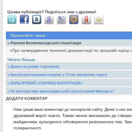
Цікава публікація? Поділіться нею з друзями!
Прочитайте також :
» Рішення Великопаладської сілької ради
«Про затвердження технічної документації по грошовій оцінці
Читати більше...
» Дякую за довіру і підтримку
ДОРОГІ ЗЕМЛЯКИ! Ось і закінчилися вибори до Верховної Ради У
» Іван Бушко впевнено переміг у 73-му виборчому окрузі
серця подякувати всім, хто прийшов 28 жовтня на...
Учора, 29 жовтня, о 17.01 год. за к.ч. окружна виборча комісія 
» КОЛЬОРОВИЙ «СЕВЛЮШ-ВИНОГРАДІВ»
голосування в одномандатному виборчому окрузі №73. Згідно...
Читати більше...
Минулої п’ятниці у центральній районній бібліотеці проведено 
» Як виглядатиме виноградівський скульптурний Франциск?
фотоальбому «Севлюш – Виноградів». Це ювілейне...
Читати більше...
ДОДАТИ КОМЕНТАР
Як ми вже повідомляли, у Виноградові перед монастирем фран
будівництво каплички Святого Франциска. Автор пам’ятника...
Читати більше...
Нам цікаві ваші коментарі до матеріалів сайту. Деякі з них м
Читати більше...
друкованій версії газети. Таким чином закликаємо до створе
майданчика, культурного обговорення резонансних тем. Закл
толерантності.