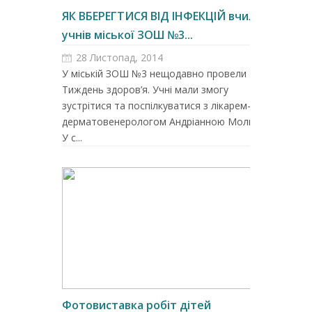
ЯК ВБЕРЕГТИСЯ ВІД ІНФЕКЦІЙ вчили
учнів міської ЗОШ №3...
28 Листопад, 2014
У міській ЗОШ №3 нещодавно провели
Тиждень здоров’я. Учні мали змогу
зустрітися та поспілкуватися з лікарем-
дерматовенерологом Андріанною Молнар.
У с...
Фотовиставка робіт дітей