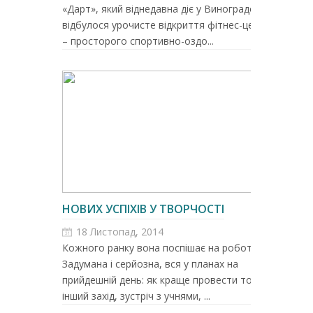
«Дарт», який віднедавна діє у Виноградові,
відбулося урочисте відкриття фітнес-центру
– просторого спортивно-оздо...
НОВИХ УСПІХІВ У ТВОРЧОСТІ
18 Листопад, 2014
Кожного ранку вона поспішає на роботу.
Задумана і серйозна, вся у планах на
прийдешній день: як краще провести той чи
інший захід, зустріч з учнями, ...