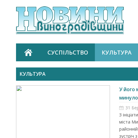
СУСПІЛЬСТВО
КУЛЬТУРА
КУЛЬТУРА
У його 
минулого
31 Бе
З ініціа
міста Ми
районній
зустріч з