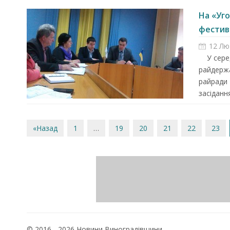
На «Уго
фестива
12 Лю
У серед
райдержа
райради 
засіданн
«Назад
1
…
19
20
21
22
23
© 2016 - 2026 Новини Виноградівщини