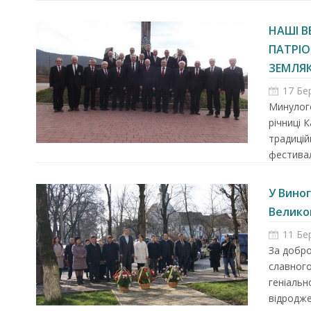
НАШІ 
ПАТРІО
ЗЕМЛЯКІ
17 Бе
Минулого
річниці 
традицій
фестивал
У Вино
Великог
11 Бе
За добро
славного
геніальн
відродже