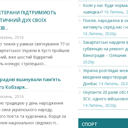
Коли у нас буде норма
«швидка»?
16 Липень, 
ВЕТЕРАНИ ПІДТРИМУЮТЬ
ТИЧНИЙ ДУХ СВОЇХ
Поезія, народжена в ок
житимуть серед нас і 
В...
16 Липень, 2020р.
резень, 2016
Закарпатські нардепи 
 тижня у рамках святкування 77-ої
субвенцію на ремонт 
Карпатської України в Хусті пройшов
Виноградів – Олешник
ний, вже шостий Відкритий
2020р.
ь-конкурс стрілецької...
Україна розглядає мож
введення миротворців
градові вшанували пам’ять
Донбас
14 Липень, 202
о Кобзаря...
Окупанти 20 разів обст
резень, 2016
ЗСУ, одного військово
ю традицією у день народження
14 Липень, 2020р.
 сина українського народу,
ого поета та художника, борця за
ння національної свідомості...
СПОРТ