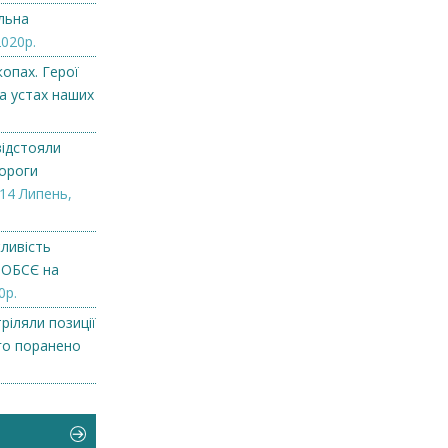
льна
2020р.
опах. Герої
на устах наших
відстояли
дороги
14 Липень,
ливість
 ОБСЄ на
0р.
ріляли позиції
го поранено