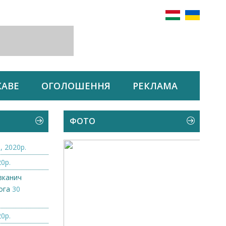
КАВЕ
ОГОЛОШЕННЯ
РЕКЛАМА
ФОТО
, 2020р.
0р.
вканич
ога
30
0р.