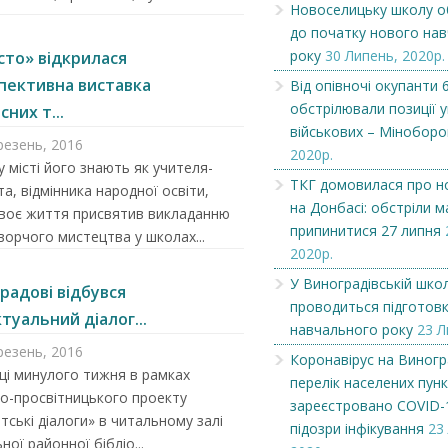
Новоселицьку школу 
до початку нового на
Новоселицьку школу
Оголошення
року
30 Липень, 2020р.
сто» відкрилася
облаштовують до початку
нового навчально...
пективна виставка
Від опівночі окупанти 6
обстрілювали позиції у
них т...
військових – Міноборо
резень, 2016
2020р.
 місті його знають як учителя-
ТКГ домовилася про н
а, відмінника народної освіти,
на Донбасі: обстріли 
своє життя присвятив викладанню
припинитися 27 липня
орчого мистецтва у школах...
2020р.
У Виноградівській шко
радові відбувся
проводиться підготов
туальний діалог...
навчального року
23 Л
резень, 2016
Коронавірус на Виногр
ці минулого тижня в рамках
перелік населених пунк
о-просвітницького проекту
зареєстровано COVID-
тські діалоги» в читальному залі
підозри інфікування
23
ної районної бібліо...