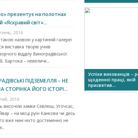
то» презентує на полотнах
 «Яскравий світ»...
езень, 2016
 такою назвою у картинній галереї
ся виставка творів учнів
орчого відділу Виноградівської
Б. Бартока – невеличк...
Футбольний турнір на День
Успіхи вихованців – 
села Дубовинки...
щоденної праці, якій
АДІВСЬКІ ПІДЗЕМЕЛЛЯ – НЕ
присвятив...
А СТОРІНКА ЙОГО ІСТОРІ...
тий, 2016
ь височіли замки Севлюш, Угочсас,
вар – на місці руїн Канкова чи десь
ого вже нині ніхто достеменно не
...