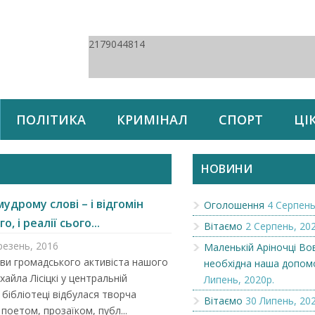
2179044814
ПОЛІТИКА
КРИМІНАЛ
СПОРТ
ЦІ
НОВИНИ
мудрому слові – і відгомін
Оголошення
4 Серпень
, і реалії сього...
Вітаємо
2 Серпень, 202
резень, 2016
Маленькій Аріночці Во
тиви громадського активіста нашого
необхідна наша допом
хайла Лісіцкі у центральній
Липень, 2020р.
 бібліотеці відбулася творча
Вітаємо
30 Липень, 202
 поетом, прозаїком, публ...