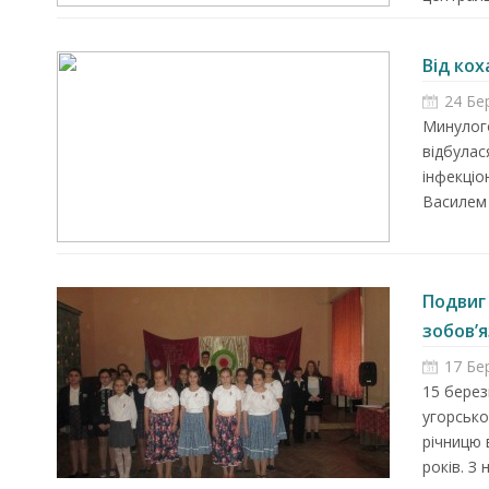
Від кох
24 Бе
Минулого
відбулас
інфекціо
Василем 
Подвиг
Запрошуємо на роботу в
зобов’яз
Чехію
17 Бе
15 берез
угорсько
річницю 
років. З 