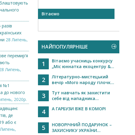
облаштовують
вчального
Вітаємо
Мале
необх
 разів
країнських
ни
28 Липень,
НАЙПОПУЛЯРНІШЕ
ове перемир’я
Вітаємо учасниць конкурсу
мають
1
„Міс юннатка екоцентру &...
28 Липень,
Літературно-мистецький
2
вечір «Мого народу гілочк...
лі №1
ка до нового
Тут навчать як захистити
3
себе від нападника...
ипень, 2020р.
адівщині:
А ГАРБУЗИ ВЖЕ В КОМОРІ
4
тів, де
19 або є
НОВОРІЧНИЙ ПОДАРУНОК –
5
 Липень,
ЗАХИСНИКУ УКРАЇНИ...