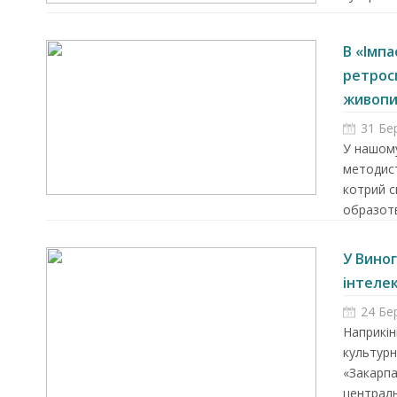
В «Імпа
ретрос
живопис
31 Бе
У нашому
методист
котрий 
образотв
У Виног
інтелек
24 Бе
Наприкін
культурн
«Закарпа
централь