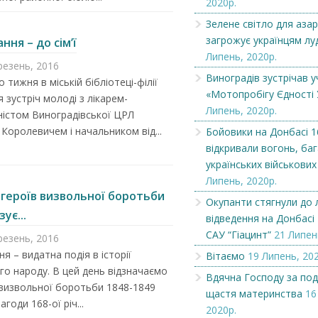
2020р.
Зелене світло для азар
загрожує українцям лу
ання – до сім’ї
Липень, 2020р.
резень, 2016
Виноградів зустрічав у
 тижня в міській бібліотеці-філії
«Мотопробігу Єдності 
я зустріч молоді з лікарем-
Липень, 2020р.
ністом Виноградівської ЦРЛ
Королевичем і начальником від...
Бойовики на Донбасі 1
відкривали вогонь, ба
українських військови
Липень, 2020р.
 героїв визвольної боротьби
Окупанти стягнули до л
Чеська компанія NAMZOR
Викупимо бруньки
ує...
відведення на Донбасі 
смородини...
САУ “Гіацинт”
21 Липен
резень, 2016
ня – видатна подія в історії
Вітаємо
19 Липень, 202
го народу. В цей день відзначаємо
Вдячна Господу за по
визвольної боротьби 1848-1849
щастя материнства
16
нагоди 168-ої річ...
2020р.