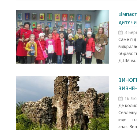
«Імпас
дитячий
3 Бер
Саме під
відкрила
образотв
ДШМ ім. 
ВИНОГР
ВИВЧЕН
16 Лю
Де колис
Севлешуй
інде – т
знає. Знає