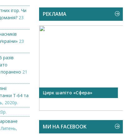
тних ігор. Чи
РЕКЛАМА
доманія?
23
часників
України»
23
6 разів
гато
х поранено
21
інії
 чорної
Цирк шапіто «Сфера»
Запр
танки Т-64 та
Чехі
ь, 2020р.
0р.
дароване
МИ НА FACEBOOK
 Липень,