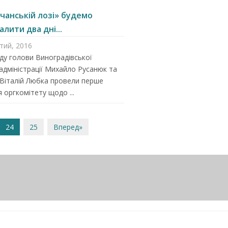
чанській лозі» будемо
лити два дні...
тий, 2016
у голови Виноградівської
дміністрації Михайло Русанюк та
Віталій Любка провели перше
я оргкомітету щодо ...
24
25
Вперед»