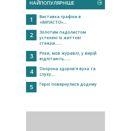
НАЙПОПУЛЯРНІШЕ
Виставка графіки в
1
«ІМПАСТО»...
Золотим падолистом
2
устелені їх життєві
стежки…...
Роки, мов журавлі, у вирій
3
відлітають…...
Охорона здоров’я вуха та
4
слуху...
Герої повернулися додому
5