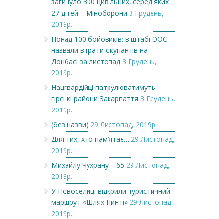
загинуло 300 цивільних, серед яких
27 дітей – Міноборони
3 Грудень,
2019р.
Понад 100 бойовиків: в штабі ООС
назвали втрати окупантів на
Донбасі за листопад
3 Грудень,
2019р.
Нацгвардійці патрулюватимуть
гірські райони Закарпаття
3 Грудень,
2019р.
(без назви)
29 Листопад, 2019р.
Для тих, хто пам’ятає…
29 Листопад,
2019р.
Михайлу Чухрану – 65
29 Листопад,
2019р.
У Новоселиці відкрили туристичний
маршрут «Шлях Пинті»
29 Листопад,
2019р.