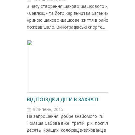
З часу створення шахово-шашкового клубу
«Севлюш» та його керівництва Євгенієм
Яриною шахово-шашкове життя в районі
пожвавішало. Виноградівські спортс...
ВІД ПОЇЗДКИ ДІТИ В ЗАХВАТІ
9 Липень, 2015
На запрошення добре знайомого п.
Томаша Сабова вже третій рік поспіль
десять кращих колосівців-вихованців