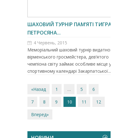
ШАХОВИЙ ТУРНІР ПАМ’ЯТІ ТИГРАНА
ПЕТРОСЯНА...
4 Червень, 2015
Меморіальний шаховий турнір видатного
вірменського гросмейстера, дев’ятого
чемпіона світу займає особливе місце у
спортивному календарі Закарпатської...
«Назад
1
…
5
6
7
8
9
10
11
12
Вперед»
НОВИНИ