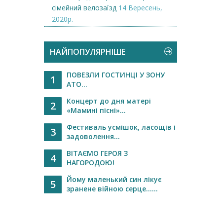
сімейний велозаїзд
14 Вересень,
2020р.
НАЙПОПУЛЯРНІШЕ
ПОВЕЗЛИ ГОСТИНЦІ У ЗОНУ
1
АТО...
Концерт до дня матері
2
«Maмині пісні»...
Фестиваль усмішок, ласощів і
3
задоволення...
ВІТАЄМО ГЕРОЯ З
4
НАГОРОДОЮ!
Йому маленький син лікує
5
зранене війною серце…...