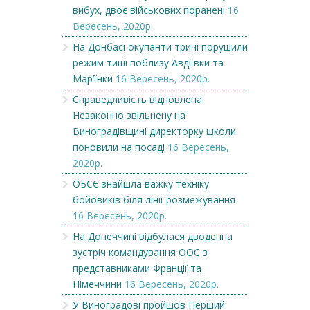
вибух, двоє військових поранені
16
Вересень, 2020р.
На Донбасі окупанти тричі порушили
режим тиші поблизу Авдіївки та
Мар’їнки
16 Вересень, 2020р.
Справедливість відновлена:
Незаконно звільнену на
Виноградівщині директорку школи
поновили на посаді
16 Вересень,
2020р.
ОБСЄ знайшла важку техніку
бойовиків біля лінії розмежування
16 Вересень, 2020р.
На Донеччині відбулася дводенна
зустріч командування ООС з
представниками Франції та
Німеччини
16 Вересень, 2020р.
У Виноградові пройшов Перший