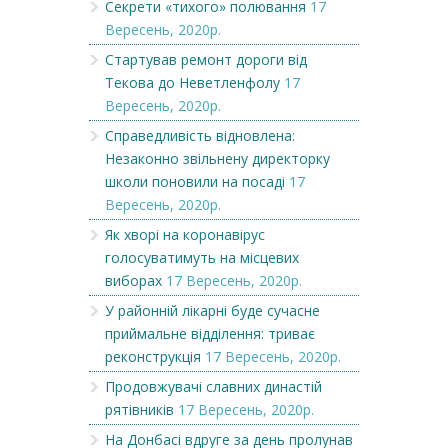
Секрети «тихого» полювання
17
Вересень, 2020р.
Стартував ремонт дороги від
Текова до Неветленфолу
17
Вересень, 2020р.
Справедливість відновлена:
Незаконно звільнену директорку
школи поновили на посаді
17
Вересень, 2020р.
Як хворі на коронавірус
голосуватимуть на місцевих
виборах
17 Вересень, 2020р.
У районній лікарні буде сучасне
приймальне відділення: триває
реконструкція
17 Вересень, 2020р.
Продовжувачі славних династій
рятівників
17 Вересень, 2020р.
На Донбасі вдруге за день пролунав