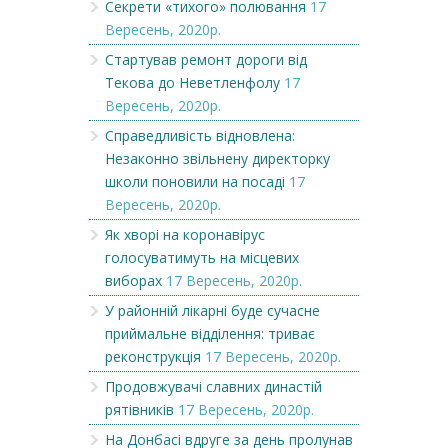
Секрети «тихого» полювання
17
Вересень, 2020р.
Стартував ремонт дороги від
Текова до Неветленфолу
17
Вересень, 2020р.
Справедливість відновлена:
Незаконно звільнену директорку
школи поновили на посаді
17
Вересень, 2020р.
Як хворі на коронавірус
голосуватимуть на місцевих
виборах
17 Вересень, 2020р.
У районній лікарні буде сучасне
приймальне відділення: триває
реконструкція
17 Вересень, 2020р.
Продовжувачі славних династій
рятівників
17 Вересень, 2020р.
На Донбасі вдруге за день пролунав