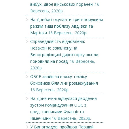
вибух, двоє військових поранені
16
Вересень, 2020р.
На Донбасі окупанти тричі порушили
режим тиші поблизу Авдіївки та
Мар’їнки
16 Вересень, 2020р.
Справедливість відновлена:
Незаконно звільнену на
Виноградівщині директорку школи
поновили на посаді
16 Вересень,
2020р.
ОБСЄ знайшла важку техніку
бойовиків біля лінії розмежування
16 Вересень, 2020р.
На Донеччині відбулася дводенна
зустріч командування ООС з
представниками Франції та
Німеччини
16 Вересень, 2020р.
У Виноградові пройшов Перший