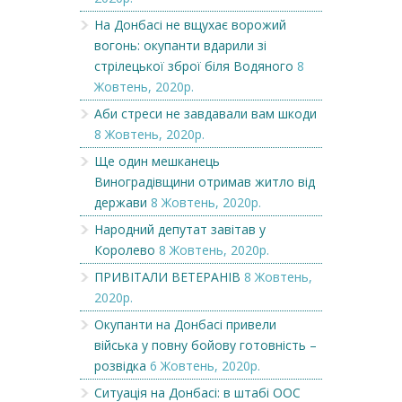
На Донбасі не вщухає ворожий
вогонь: окупанти вдарили зі
стрілецької зброї біля Водяного
8
Жовтень, 2020р.
Аби стреси не завдавали вам шкоди
8 Жовтень, 2020р.
Ще один мешканець
Виноградівщини отримав житло від
держави
8 Жовтень, 2020р.
Народний депутат завітав у
Королево
8 Жовтень, 2020р.
ПРИВІТАЛИ ВЕТЕРАНІВ
8 Жовтень,
2020р.
Окупанти на Донбасі привели
війська у повну бойову готовність –
розвідка
6 Жовтень, 2020р.
Ситуація на Донбасі: в штабі ООС