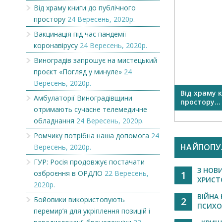
Від храму книги до публічного
простору
24 Вересень, 2020р.
Вакцинація під час пандемії
коронавірусу
24 Вересень, 2020р.
Виноградів запрошує на мистецький
проєкт «Погляд у минуле»
24
Вересень, 2020р.
івщини
Вітаємо
Від храму 
Амбулаторії Виноградівщини
простору...
отримають сучасне телемедичне
обладнання
24 Вересень, 2020р.
Ромчику потрібна наша допомога
24
НАЙПОПУ
Вересень, 2020р.
ГУР: Росія продовжує постачати
З НОВ
озброєння в ОРДЛО
22 Вересень,
1
ХРИСТО
2020р.
ВІЙНА 
Бойовики використовують
2
ПСИХОЛ
перемир’я для укріплення позицій і