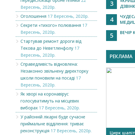
передислокації бронетехніки
22
«КРИШ
3
ДЗВІНК
Вересень, 2020р.
Оголошення
17 Вересень, 2020р.
ЧУДЕС
4
МЕДИЦ
Секрети «тихого» полювання
17
Вересень, 2020р.
ВЕЧІР 
5
Стартував ремонт дороги від
Текова до Неветленфолу
17
Вересень, 2020р.
РЕКЛАМА
Справедливість відновлена:
Незаконно звільнену директорку
школи поновили на посаді
17
Вересень, 2020р.
Як хворі на коронавірус
голосуватимуть на місцевих
виборах
17 Вересень, 2020р.
У районній лікарні буде сучасне
приймальне відділення: триває
реконструкція
17 Вересень, 2020р.
OR
Викупимо бруньки чорної
Цирк шапі