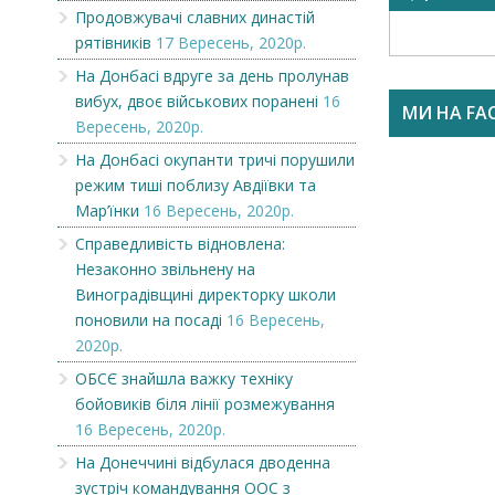
смородини...
Продовжувачі славних династій
рятівників
17 Вересень, 2020р.
На Донбасі вдруге за день пролунав
вибух, двоє військових поранені
16
МИ НА FA
Вересень, 2020р.
На Донбасі окупанти тричі порушили
режим тиші поблизу Авдіївки та
Мар’їнки
16 Вересень, 2020р.
Справедливість відновлена:
Незаконно звільнену на
Виноградівщині директорку школи
поновили на посаді
16 Вересень,
2020р.
ОБСЄ знайшла важку техніку
бойовиків біля лінії розмежування
16 Вересень, 2020р.
На Донеччині відбулася дводенна
зустріч командування ООС з