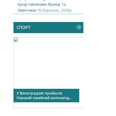
представниками Франції та
Німеччини
16 Вересень, 2020р.
СПОРТ
де
У Виноградові пройшов
Свято спорту о
Перший сімейний велозаїзд...