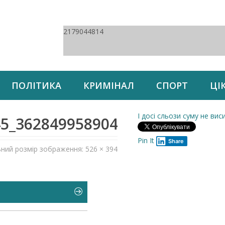
2179044814
ПОЛІТИКА
КРИМІНАЛ
СПОРТ
ЦІ
І досі сльози суму не вис
5_3628499589046731995_n
Pin It
Share
ьний розмір зображення: 526 × 394