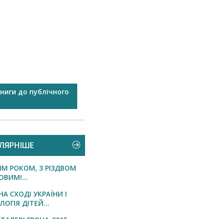
книги до публічного
Вакцинація під час пандемії
коронавірусу...
ЛЯРНІШЕ
ИМ РОКОМ, З РІЗДВОМ
ВИМ!...
НА СХОДІ УКРАЇНИ І
ОГІЯ ДІТЕЙ...