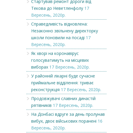
Стартував ремонт дороги від
Текова до Неветленфолу
17
Вересень, 2020р.
Справедливість відновлена:
Незаконно звільнену директорку
школи поновили на посаді
17
Вересень, 2020р.
Як хворі на коронавірус
голосуватимуть на місцевих
виборах
17 Вересень, 2020р.
У районній лікарні буде сучасне
приймальне відділення: триває
реконструкція
17 Вересень, 2020р.
Продовжувачі славних династій
рятівників
17 Вересень, 2020р.
На Донбасі вдруге за день пролунав
вибух, двоє військових поранені
16
Вересень, 2020р.