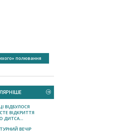
ихого» полювання
Стартував ремонт дороги від
Текова до Неветленфолу...
ЛЯРНІШЕ
ЦІ ВІДБУЛОСЯ
СТЕ ВІДКРИТТЯ
 ДИТСА...
АТУРНИЙ ВЕЧІР