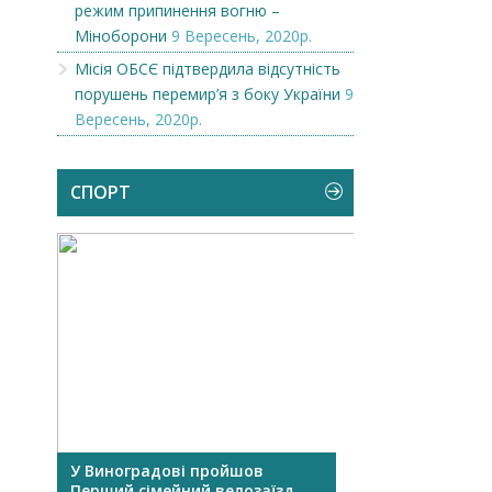
режим припинення вогню –
Міноборони
9 Вересень, 2020р.
Місія ОБСЄ підтвердила відсутність
порушень перемир’я з боку України
9
Вересень, 2020р.
СПОРТ
де
У Виноградові пройшов
Свято спорту о
Перший сімейний велозаїзд...