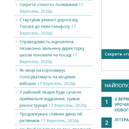
Секрети «тихого» полювання
17
Вересень, 2020р.
Стартував ремонт дороги від
Текова до Неветленфолу
17
Вересень, 2020р.
Справедливість відновлена:
Незаконно звільнену директорку
Оголошення
Секрети «т
школи поновили на посаді
17
цевих
Вересень, 2020р.
Як хворі на коронавірус
голосуватимуть на місцевих
виборах
17 Вересень, 2020р.
НАЙПОПУ
У районній лікарні буде сучасне
приймальне відділення: триває
У ВЕРЯ
1
УРОЧИ
реконструкція
17 Вересень, 2020р.
НОВОГО
Продовжувачі славних династій
ЛІТЕР
рятівників
17 Вересень, 2020р.
2