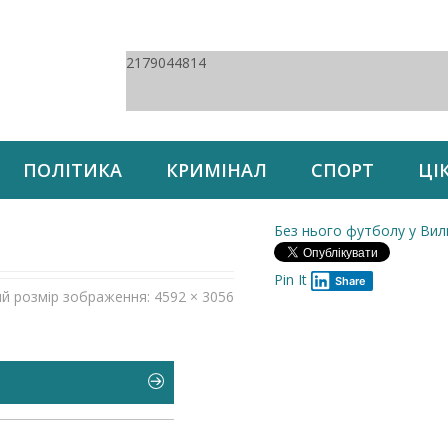
2179044814
ПОЛІТИКА
КРИМІНАЛ
СПОРТ
ЦІ
Без нього футболу у Вил
Pin It
Share
ий розмір зображення: 4592 × 3056