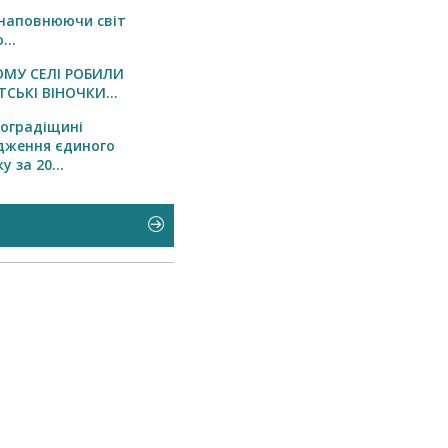
 наповнюючи світ
...
ОМУ СЕЛІ РОБИЛИ
СЬКІ ВІНОЧКИ...
оградіщині
дження єдиного
 за 20...