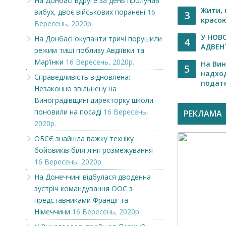
На Донбасі вдруге за день пролунав
Жити,
вибух, двоє військових поранені
16
3
красою
Вересень, 2020р.
У НОВ
На Донбасі окупанти тричі порушили
4
АДВЕНТ
режим тиші поблизу Авдіївки та
Мар’їнки
16 Вересень, 2020р.
На Вин
5
надхо
Справедливість відновлена:
податку
Незаконно звільнену на
Виноградівщині директорку школи
поновили на посаді
16 Вересень,
РЕКЛАМА
2020р.
ОБСЄ знайшла важку техніку
бойовиків біля лінії розмежування
16 Вересень, 2020р.
На Донеччині відбулася дводенна
зустріч командування ООС з
представниками Франції та
Німеччини
16 Вересень, 2020р.