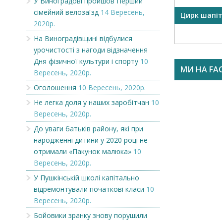
У Виноградові пройшов Перший
сімейний велозаїзд
14 Вересень,
OR
Викупимо бруньки чорної
Цирк шапі
2020р.
смородини...
На Виноградівщині відбулися
урочистості з нагоди відзначення
Дня фізичної культури і спорту
10
МИ НА FA
Вересень, 2020р.
Оголошення
10 Вересень, 2020р.
Не легка доля у наших заробітчан
10
Вересень, 2020р.
До уваги батьків району, які при
народженні дитини у 2020 році не
отримали «Пакунок малюка»
10
Вересень, 2020р.
У Пушкінській школі капітально
відремонтували початкові класи
10
Вересень, 2020р.
Бойовики зранку знову порушили