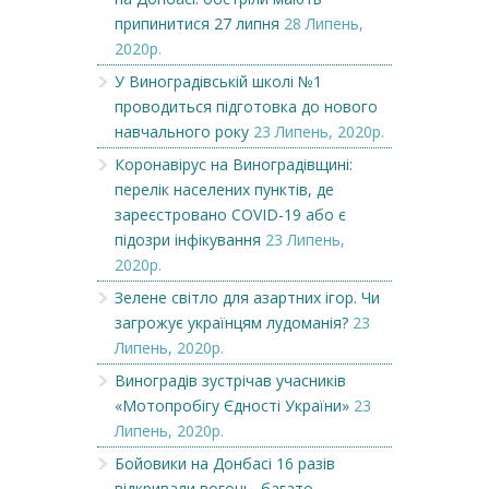
припинитися 27 липня
28 Липень,
2020р.
У Виноградівській школі №1
проводиться підготовка до нового
навчального року
23 Липень, 2020р.
Коронавірус на Виноградівщині:
перелік населених пунктів, де
зареєстровано COVID-19 або є
підозри інфікування
23 Липень,
2020р.
Зелене світло для азартних ігор. Чи
загрожує українцям лудоманія?
23
Липень, 2020р.
Виноградів зустрічав учасників
«Мотопробігу Єдності України»
23
Липень, 2020р.
Бойовики на Донбасі 16 разів
відкривали вогонь, багато