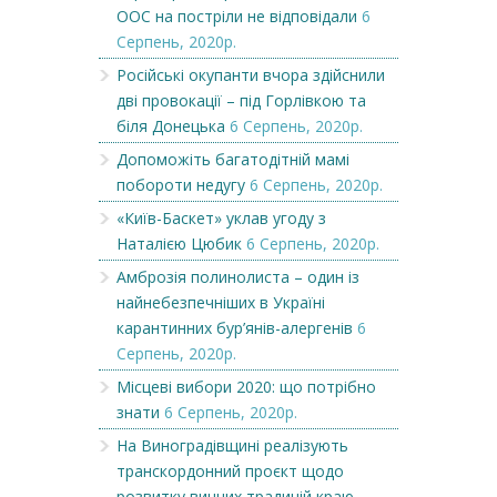
ООС на постріли не відповідали
6
Серпень, 2020р.
Російські окупанти вчора здійснили
дві провокації – під Горлівкою та
біля Донецька
6 Серпень, 2020р.
Допоможіть багатодітній мамі
побороти недугу
6 Серпень, 2020р.
«Київ-Баскет» уклав угоду з
Наталією Цюбик
6 Серпень, 2020р.
Амброзія полинолиста – один із
найнебезпечніших в Україні
карантинних бур’янів-алергенів
6
Серпень, 2020р.
Місцеві вибори 2020: що потрібно
знати
6 Серпень, 2020р.
На Виноградівщині реалізують
транскордонний проєкт щодо
розвитку винних традицій краю, –