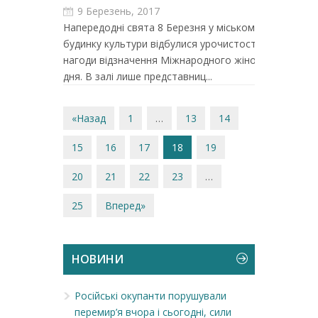
9 Березень, 2017
Напередодні свята 8 Березня у міському
будинку культури відбулися урочистості з
нагоди відзначення Міжнародного жіночого
дня. В залі лише представниц...
«Назад
1
…
13
14
15
16
17
18
19
20
21
22
23
…
25
Вперед»
НОВИНИ
Російські окупанти порушували
перемир’я вчора і сьогодні, сили