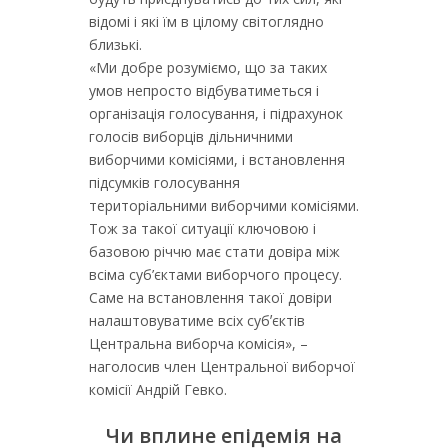
відомі і які їм в цілому світоглядно
близькі.
«Ми добре розуміємо, що за таких
умов непросто відбуватиметься і
організація голосування, і підрахунок
голосів виборців дільничними
виборчими комісіями, і встановлення
підсумків голосування
територіальними виборчими комісіями.
Тож за такої ситуації ключовою і
базовою річчю має стати довіра між
всіма суб’єктами виборчого процесу.
Саме на встановлення такої довіри
налаштовуватиме всіх субʼєктів
Центральна виборча комісія», –
наголосив член Центральної виборчої
комісії Андрій Гевко.
Чи вплине епідемія на