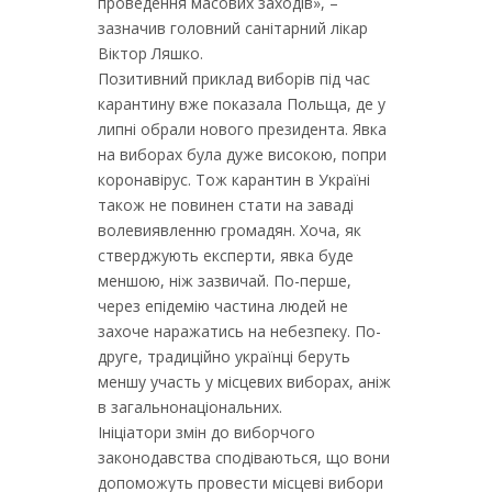
проведення масових заходів», –
зазначив головний санітарний лікар
Віктор Ляшко.
Позитивний приклад виборів під час
карантину вже показала Польща, де у
липні обрали нового президента. Явка
на виборах була дуже високою, попри
коронавірус. Тож карантин в Україні
також не повинен стати на заваді
волевиявленню громадян. Хоча, як
стверджують експерти, явка буде
меншою, ніж зазвичай. По-перше,
через епідемію частина людей не
захоче наражатись на небезпеку. По-
друге, традиційно українці беруть
меншу участь у місцевих виборах, аніж
в загальнонаціональних.
Ініціатори змін до виборчого
законодавства сподіваються, що вони
допоможуть провести місцеві вибори