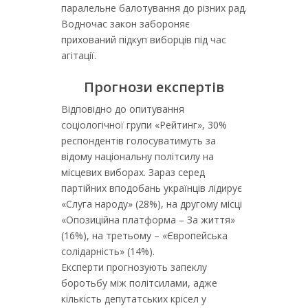
паралельне балотування до різних рад.
Водночас закон забороняє
прихований підкуп виборців під час
агітації.
Прогнози експертів
Відповідно до опитування
соціологічної групи «Рейтинг», 30%
респондентів голосуватимуть за
відому національну політсилу на
місцевих виборах. Зараз серед
партійних вподобань українців лідирує
«Слуга народу» (28%), на другому місці
«Опозиційна платформа – За життя»
(16%), на третьому – «Європейська
солідарність» (14%).
Експерти прогнозують запеклу
боротьбу між політсилами, адже
кількість депутатських крісел у