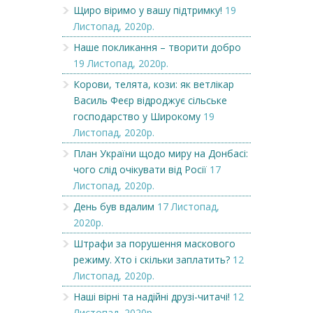
Щиро віримо у вашу підтримку!
19
Листопад, 2020р.
Наше покликання – творити добро
19 Листопад, 2020р.
Корови, телята, кози: як ветлікар
Василь Феєр відроджує сільське
господарство у Широкому
19
Листопад, 2020р.
План України щодо миру на Донбасі:
чого слід очікувати від Росії
17
Листопад, 2020р.
День був вдалим
17 Листопад,
2020р.
Штрафи за порушення маскового
режиму. Хто і скільки заплатить?
12
Листопад, 2020р.
Наші вірні та надійні друзі-читачі!
12
Листопад, 2020р.