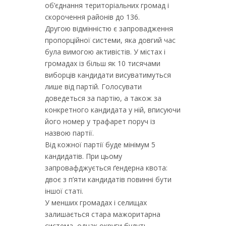
об’єднання територіальних громад і
скорочення районів до 136.
Другою відмінністю є запровадження
пропорційної системи, яка довгий час
була вимогою активістів. У містах і
громадах із більш як 10 тисячами
виборців кандидати висуватимуться
лише від партій. Голосувати
доведеться за партію, а також за
конкретного кандидата у ній, вписуючи
його номер у трафарет поруч із
назвою партії.
Від кожної партії буде мінімум 5
кандидатів. При цьому
запровафджується ґендерна квота:
двоє з п’яти кандидатів повинні бути
іншої статі.
У менших громадах і селищах
залишається стара мажоритарна
система, однак округи будуть