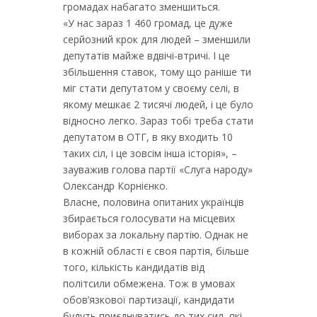
громадах набагато зменшиться.
«У нас зараз 1 460 громад, це дуже
серйозний крок для людей – зменшили
депутатів майже вдвічі-втричі. І це
збільшення ставок, тому що раніше ти
міг стати депутатом у своєму селі, в
якому мешкає 2 тисячі людей, і це було
відносно легко. Зараз тобі треба стати
депутатом в ОТГ, в яку входить 10
таких сіл, і це зовсім інша історія», –
зауважив голова партії «Слуга народу»
Олександр Корнієнко.
Власне, половина опитаних українців
збирається голосувати на місцевих
виборах за локальну партію. Однак не
в кожній області є своя партія, більше
того, кількість кандидатів від
політсили обмежена. Тож в умовах
обов’язкової партизації, кандидати
будуть приєднуватись до тих сил, які