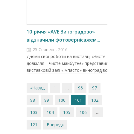
10-річчя «АVE Виноградово»
відзначили фотовернісажем...
25 Серпень, 2016
Днями свої роботи на виставці «Чисте
довкілля – чисте майбутнє» представили у
виставковій залі «Імпасто» виноградівські...
«Назад
1
…
96
97
98
99
100
101
102
103
104
105
106
…
121
Вперед»