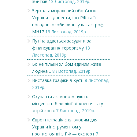
збитків
13 Листопад, 2019р.
Зеркаль: моральний обов’язок
України – довести, що РФ та її
посадові особи винні у катастрофі
МН17
13 Листопад, 2019р.
Путіна вдасться засудити за
фінансування тероризму
13
Листопад, 2019р.
Бо не тільки хлібом єдиним живе
людина…
8 Листопад, 2019р.
Виставка графіки в Хусті
8 Листопад,
2019р.
Окупанти активно мінують
місцевість біля лінії зіткнення та у
«сірій зоні»
7 Листопад, 2019р.
Євроінтеграція є ключовим для
України інструментом у
протистоянні з РФ — експерт
7