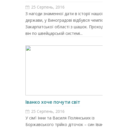
25 Серпень, 2016
З нагоди знаменної дати в історії нашої
держави, у Виноградові відбувся чемпіонат
Закарпатської області з шашок. Проходив
він по швейцарській системі...
Іванко хоче почути світ
25 Серпень, 2016
У сім’ї Інни та Василя Полянських із
Боржавського трійко діточок – син Іванко