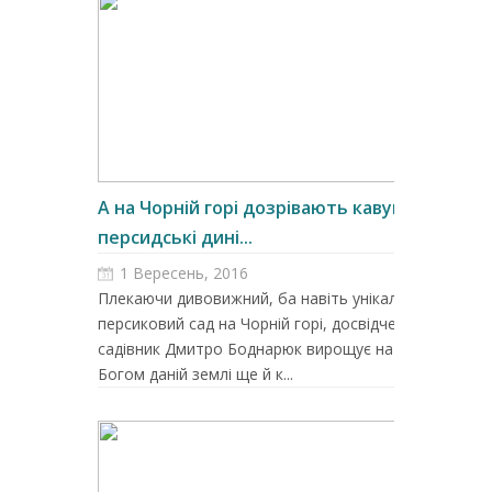
А на Чорній горі дозрівають кавуни і
персидські дині...
1 Вересень, 2016
Плекаючи дивовижний, ба навіть унікальний
персиковий сад на Чорній горі, досвідчений
садівник Дмитро Боднарюк вирощує на тій
Богом даній землі ще й к...