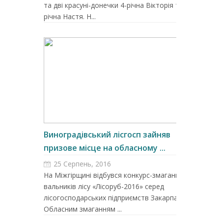
та дві красуні-донечки 4-річна Вікторія та 6-
річна Настя. Н...
Виноградівський лісгосп зайняв
призове місце на обласному ...
25 Серпень, 2016
На Міжгірщині відбувся конкурс-змагання
вальників лісу «Лісоруб-2016» серед
лісогосподарських підприємств Закарпаття.
Обласним змаганням ...