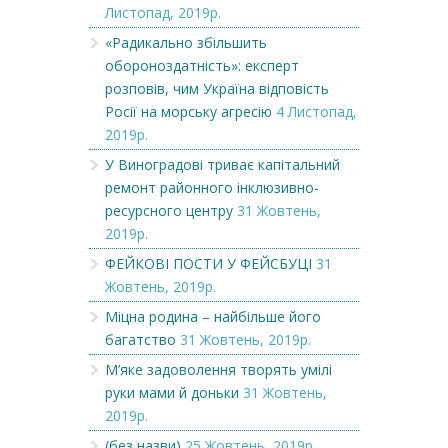
Листопад, 2019р.
«Радикально збільшить
обороноздатність»: експерт
розповів, чим Україна відповість
Росії на морську агресію
4 Листопад,
2019р.
У Виноградові триває капітальний
ремонт районного інклюзивно-
ресурсного центру
31 Жовтень,
2019р.
ФЕЙКОВІ ПОСТИ У ФЕЙСБУЦІ
31
Жовтень, 2019р.
Міцна родина – найбільше його
багатство
31 Жовтень, 2019р.
М’яке задоволення творять умілі
руки мами й доньки
31 Жовтень,
2019р.
(без назви)
25 Жовтень, 2019р.