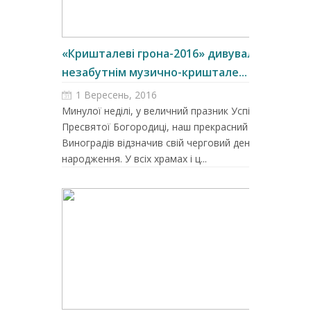
«Кришталеві грона-2016» дивували
незабутнім музично-криштале...
1 Вересень, 2016
Минулої неділі, у величний празник Успіння
Пресвятої Богородиці, наш прекрасний
Виноградів відзначив свій черговий день
народження. У всіх храмах і ц...