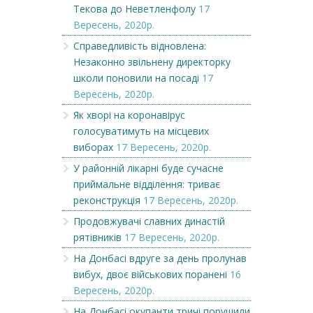
Текова до Неветленфолу
17
Вересень, 2020р.
Справедливість відновлена:
Незаконно звільнену директорку
школи поновили на посаді
17
Вересень, 2020р.
Як хворі на коронавірус
голосуватимуть на місцевих
виборах
17 Вересень, 2020р.
У районній лікарні буде сучасне
приймальне відділення: триває
реконструкція
17 Вересень, 2020р.
Продовжувачі славних династій
рятівників
17 Вересень, 2020р.
На Донбасі вдруге за день пролунав
вибух, двоє військових поранені
16
Вересень, 2020р.
На Донбасі окупанти тричі порушили