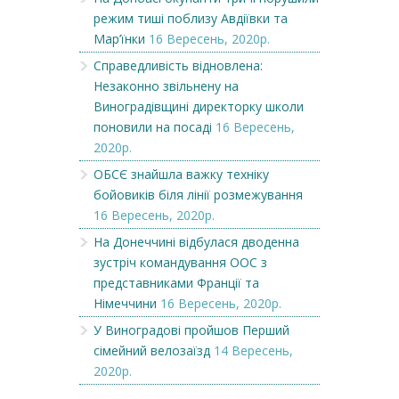
режим тиші поблизу Авдіївки та
Мар’їнки
16 Вересень, 2020р.
Справедливість відновлена:
Незаконно звільнену на
Виноградівщині директорку школи
поновили на посаді
16 Вересень,
2020р.
ОБСЄ знайшла важку техніку
бойовиків біля лінії розмежування
16 Вересень, 2020р.
На Донеччині відбулася дводенна
зустріч командування ООС з
представниками Франції та
Німеччини
16 Вересень, 2020р.
У Виноградові пройшов Перший
сімейний велозаїзд
14 Вересень,
2020р.