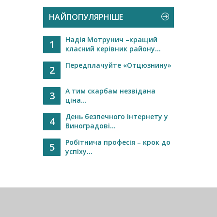
НАЙПОПУЛЯРНІШЕ
Надія Мотрунич –кращий
1
класний керівник району...
Передплачуйте «Отцюзнину»
2
А тим скарбам незвідана
3
ціна...
День безпечного інтернету у
4
Виноградові...
Робітнича професія – крок до
5
успіху...