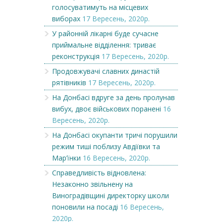
голосуватимуть на місцевих
виборах
17 Вересень, 2020р.
У районній лікарні буде сучасне
приймальне відділення: триває
реконструкція
17 Вересень, 2020р.
Продовжувачі славних династій
рятівників
17 Вересень, 2020р.
На Донбасі вдруге за день пролунав
вибух, двоє військових поранені
16
Вересень, 2020р.
На Донбасі окупанти тричі порушили
режим тиші поблизу Авдіївки та
Мар’їнки
16 Вересень, 2020р.
Справедливість відновлена:
Незаконно звільнену на
Виноградівщині директорку школи
поновили на посаді
16 Вересень,
2020р.