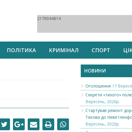
2179044814
ПОЛІТИКА
КРИМІНАЛ
СПОРТ
ЦІ
НОВИНИ
Оголошення
17 Вересе
Секрети «тихого» пол
Вересень, 2020р.
Стартував ремонт доро
Текова до Неветленф
Вересень, 2020р.