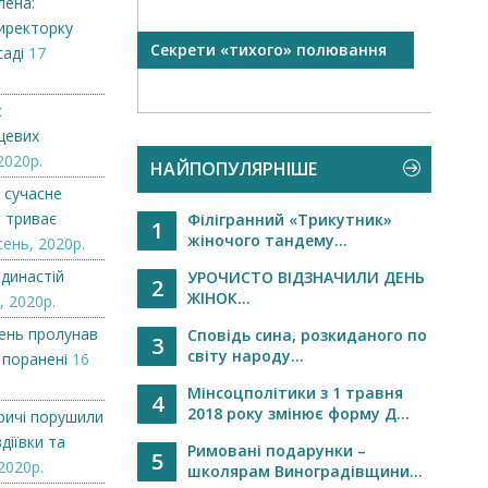
лена:
иректорку
Секрети «тихого» полювання
Стар
аді
17
Теков
с
цевих
2020р.
НАЙПОПУЛЯРНІШЕ
е сучасне
: триває
Філігранний «Трикутник»
1
жіночого тандему...
ень, 2020р.
династій
УРОЧИСТО ВІДЗНАЧИЛИ ДЕНЬ
2
ЖІНОК...
, 2020р.
день пролунав
Сповідь сина, розкиданого по
3
світу народу...
 поранені
16
Мінсоцполітики з 1 травня
4
2018 року змінює форму Д...
ричі порушили
діївки та
Римовані подарунки –
5
2020р.
школярам Виноградівщини...