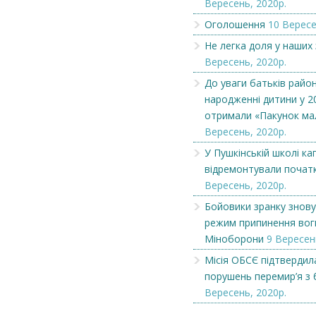
Вересень, 2020р.
Оголошення
10 Вересе
Не легка доля у наших
Вересень, 2020р.
До уваги батьків район
народженні дитини у 2
отримали «Пакунок ма
Вересень, 2020р.
У Пушкінській школі ка
відремонтували початк
Вересень, 2020р.
Бойовики зранку знов
режим припинення вог
Міноборони
9 Вересен
Місія ОБСЄ підтвердила
порушень перемир’я з 
Вересень, 2020р.