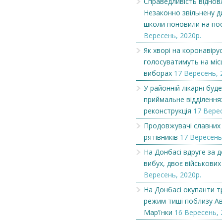
Справедливість віднов
Незаконно звільнену д
Як хворі на коронавірус
Оголошення
школи поновили на пос
голосуватимуть на місцевих
Вересень, 2020р.
виборах...
Як хворі на коронавіру
голосуватимуть на міс
виборах
17 Вересень, 
У районній лікарні буд
приймальне відділення
реконструкція
17 Верес
Продовжувачі славних 
рятівників
17 Вересень
На Донбасі вдруге за 
вибух, двоє військових
Вересень, 2020р.
На Донбасі окупанти т
режим тиші поблизу Ав
Мар’їнки
16 Вересень, 