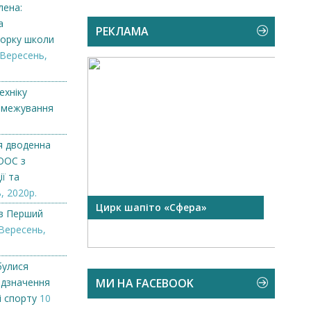
лена:
а
РЕКЛАМА
торку школи
 Вересень,
ехніку
озмежування
я дводенна
ООС з
ї та
, 2020р.
 чорної
Цирк шапіто «Сфера»
Запр
в Перший
Чехі
Вересень,
булися
відзначення
МИ НА FACEBOOK
і спорту
10