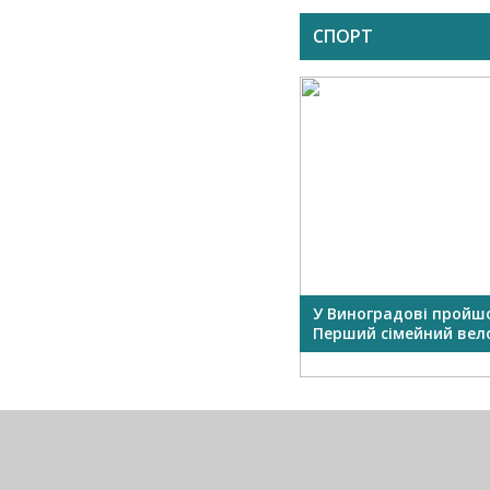
СПОРТ
Фото юної виноградівки буде
У Виноградові пройш
на календарі нового
Перший сімейний велоз
Олімпійсько...