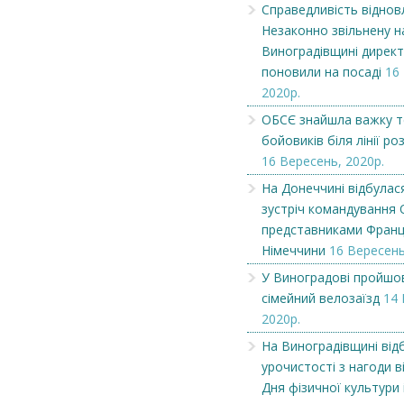
Справедливість віднов
Незаконно звільнену н
Виноградівщині дирек
поновили на посаді
16
2020р.
ОБСЄ знайшла важку т
бойовиків біля лінії р
16 Вересень, 2020р.
На Донеччині відбулас
зустріч командування 
представниками Франці
Німеччини
16 Вересень
Чеська компанія NAMZOR
Викупимо бруньки
У Виноградові пройшо
смородини...
сімейний велозаїзд
14 
2020р.
На Виноградівщині від
урочистості з нагоди 
Дня фізичної культури 