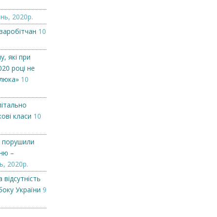
нь, 2020р.
 заробітчан
10
у, які при
020 році не
люка»
10
пітально
ові класи
10
у порушили
ню –
ь, 2020р.
 відсутність
боку України
9