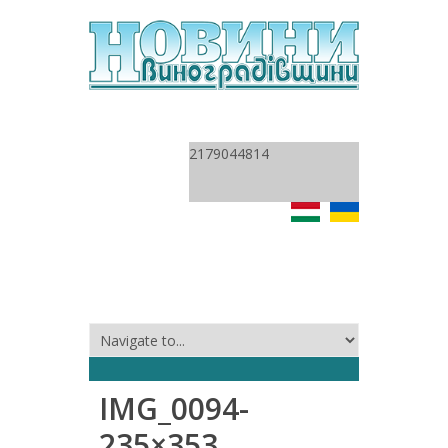
2179044814
IMG_0094-
235×353