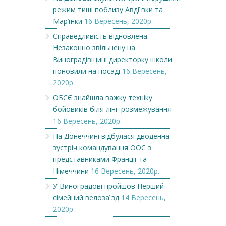
режим тиші поблизу Авдіївки та
Мар’їнки
16 Вересень, 2020р.
Справедливість відновлена:
Незаконно звільнену на
Виноградівщині директорку школи
поновили на посаді
16 Вересень,
2020р.
ОБСЄ знайшла важку техніку
бойовиків біля лінії розмежування
16 Вересень, 2020р.
На Донеччині відбулася дводенна
зустріч командування ООС з
представниками Франції та
Німеччини
16 Вересень, 2020р.
У Виноградові пройшов Перший
сімейний велозаїзд
14 Вересень,
2020р.