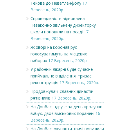
Текова до Неветленфолу
17
Вересень, 2020р.
Справедливість відновлена:
Незаконно звільнену директорку
школи поновили на посаді
17
Вересень, 2020р.
Як хворі на коронавірус
голосуватимуть на місцевих
виборах
17 Вересень, 2020р.
У районній лікарні буде сучасне
приймальне відділення: триває
реконструкція
17 Вересень, 2020р.
Продовжувачі славних династій
рятівників
17 Вересень, 2020р.
На Донбасі вдруге за день пролунав
вибух, двоє військових поранені
16
Вересень, 2020р.
На Донбасі окупанти тричі порушили