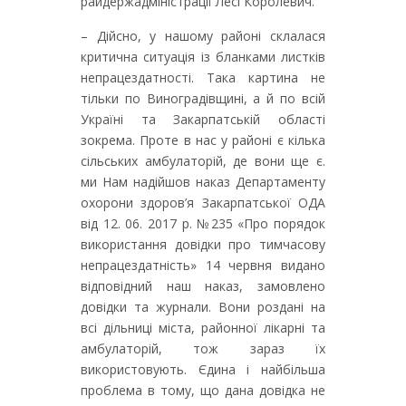
райдержадміністрації Лесі Королевич.
– Дійсно, у нашому районі склалася
критична ситуація із бланками листків
непрацездатності. Така картина не
тільки по Виноградівщині, а й по всій
Україні та Закарпатській області
зокрема. Проте в нас у районі є кілька
сільських амбулаторій, де вони ще є.
ми Нам надійшов наказ Департаменту
охорони здоров’я Закарпатської ОДА
від 12. 06. 2017 р. №235 «Про порядок
використання довідки про тимчасову
непрацездатність» 14 червня видано
відповідний наш наказ, замовлено
довідки та журнали. Вони роздані на
всі дільниці міста, районної лікарні та
амбулаторій, тож зараз їх
використовують. Єдина і найбільша
проблема в тому, що дана довідка не