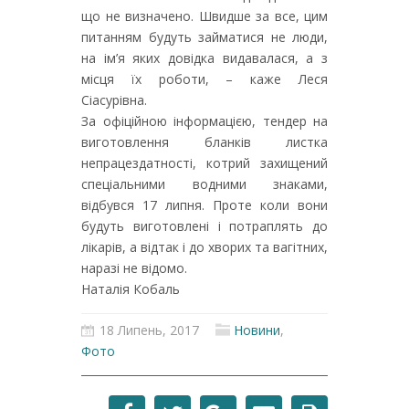
що не визначено. Швидше за все, цим
питанням будуть займатися не люди,
на ім’я яких довідка видавалася, а з
місця їх роботи, – каже Леся
Сіасурівна.
За офіційною інформацією, тендер на
виготовлення бланків листка
непрацездатності, котрий захищений
спеціальними водними знаками,
відбувся 17 липня. Проте коли вони
будуть виготовлені і потраплять до
лікарів, а відтак і до хворих та вагітних,
наразі не відомо.
Наталія Кобаль
18 Липень, 2017
Новини
,
Фото