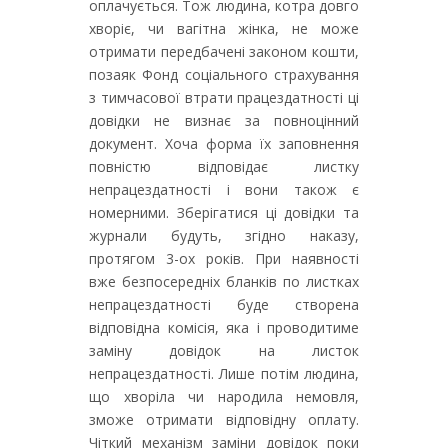
оплачується. Тож людина, котра довго
хворіє, чи вагітна жінка, не може
отримати передбачені законом кошти,
позаяк Фонд соціального страхування
з тимчасової втрати працездатності ці
довідки не визнає за повноцінний
документ. Хоча форма їх заповнення
повністю відповідає листку
непрацездатності і вони також є
номерними. Зберігатися ці довідки та
журнали будуть, згідно наказу,
протягом 3-ох років. При наявності
вже безпосередніх бланків по листках
непрацездатності буде створена
відповідна комісія, яка і проводитиме
заміну довідок на листок
непрацездатності. Лише потім людина,
що хворіла чи народила немовля,
зможе отримати відповідну оплату.
Чіткий механізм заміни довідок поки