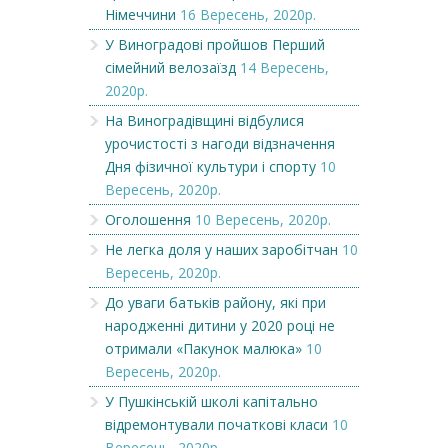
Німеччини
16 Вересень, 2020р.
У Виноградові пройшов Перший
сімейний велозаїзд
14 Вересень,
2020р.
На Виноградівщині відбулися
урочистості з нагоди відзначення
Дня фізичної культури і спорту
10
Вересень, 2020р.
Оголошення
10 Вересень, 2020р.
Не легка доля у наших заробітчан
10
Вересень, 2020р.
До уваги батьків району, які при
народженні дитини у 2020 році не
отримали «Пакунок малюка»
10
Вересень, 2020р.
У Пушкінській школі капітально
відремонтували початкові класи
10
Вересень, 2020р.