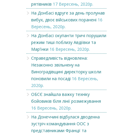
рятівників
17 Вересень, 2020р.
На Донбасі вдруге за день пролунав
вибух, двоє військових поранені
16
Вересень, 2020р.
На Донбасі окупанти тричі порушили
режим тиші поблизу Авдіївки та
Мар’їнки
16 Вересень, 2020р.
Справедливість відновлена:
Незаконно звільнену на
Виноградівщині директорку школи
поновили на посаді
16 Вересень,
2020р.
ОБСЄ знайшла важку техніку
бойовиків біля лінії розмежування
16 Вересень, 2020р.
На Донеччині відбулася дводенна
зустріч командування ООС з
представниками Франції та