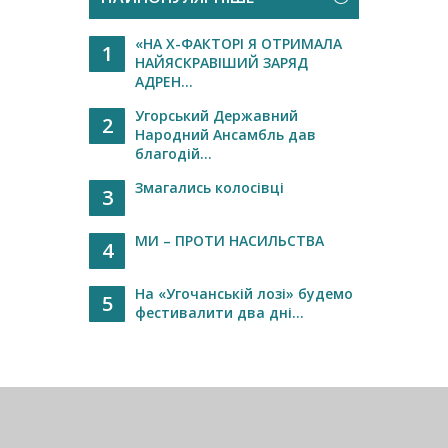
«НА Х-ФАКТОРІ Я ОТРИМАЛА
1
НАЙЯСКРАВІШИЙ ЗАРЯД
АДРЕН...
Угорський Державний
2
Народний Ансамбль дав
благодій...
Змагались колосівці
3
МИ – ПРОТИ НАСИЛЬСТВА
4
На «Угочанській лозі» будемо
5
фестивалити два дні...