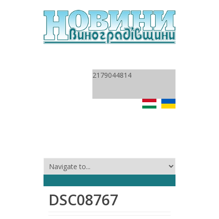
2179044814
DSC08767