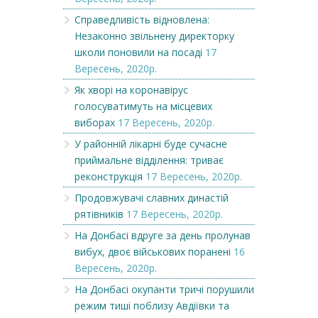
Справедливість відновлена:
Незаконно звільнену директорку
школи поновили на посаді
17
Вересень, 2020р.
Як хворі на коронавірус
голосуватимуть на місцевих
виборах
17 Вересень, 2020р.
У районній лікарні буде сучасне
приймальне відділення: триває
реконструкція
17 Вересень, 2020р.
Продовжувачі славних династій
рятівників
17 Вересень, 2020р.
На Донбасі вдруге за день пролунав
вибух, двоє військових поранені
16
Вересень, 2020р.
На Донбасі окупанти тричі порушили
режим тиші поблизу Авдіївки та