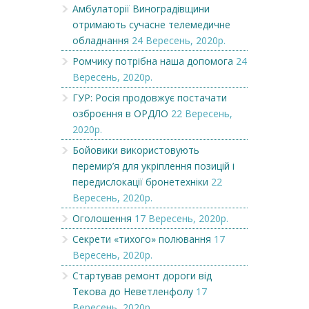
Амбулаторії Виноградівщини
отримають сучасне телемедичне
обладнання
24 Вересень, 2020р.
Ромчику потрібна наша допомога
24
Вересень, 2020р.
ГУР: Росія продовжує постачати
озброєння в ОРДЛО
22 Вересень,
2020р.
Бойовики використовують
перемир’я для укріплення позицій і
передислокації бронетехніки
22
Вересень, 2020р.
Оголошення
17 Вересень, 2020р.
Секрети «тихого» полювання
17
Вересень, 2020р.
Стартував ремонт дороги від
Текова до Неветленфолу
17
Вересень, 2020р.