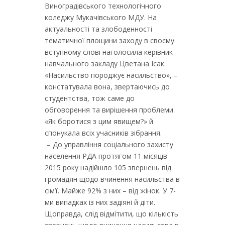
Виноградівського технологічного
коледжу Мукачівського МДУ. На
актуальності та злободенності
тематичної площини заходу в своєму
вступному слові наголосила керівник
навчального закладу Цветана Ісак.
«Насильство породжує насильство», –
констатувала вона, звертаючись до
студентства, тож саме до
обговорення та вирішення проблеми
«Як боротися з цим явищем?» й
спонукала всіх учасників зібрання.
– До управління соціального захисту
населення РДА протягом 11 місяців
2015 року надійшло 105 звернень від
громадян щодо вчинення насильства в
сім’ї. Майже 92% з них – від жінок. У 7-
ми випадках із них задіяні й діти.
Щоправда, слід відмітити, що кількість