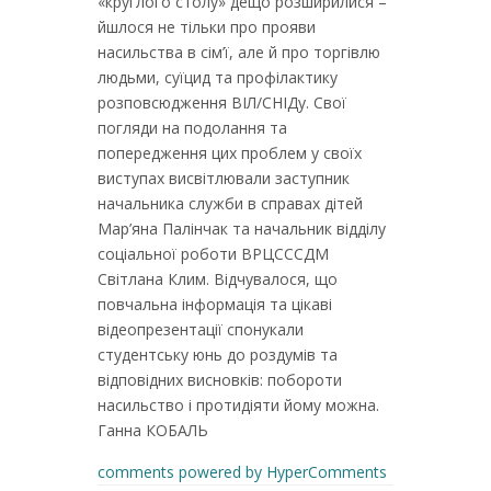
«круглого столу» дещо розширилися –
йшлося не тільки про прояви
насильства в сім’ї, але й про торгівлю
людьми, суїцид та профілактику
розповсюдження ВІЛ/СНІДу. Свої
погляди на подолання та
попередження цих проблем у своїх
виступах висвітлювали заступник
начальника служби в справах дітей
Мар’яна Палінчак та начальник відділу
соціальної роботи ВРЦСССДМ
Світлана Клим. Відчувалося, що
повчальна інформація та цікаві
відеопрезентації спонукали
студентську юнь до роздумів та
відповідних висновків: побороти
насильство і протидіяти йому можна.
Ганна КОБАЛЬ
comments powered by HyperComments