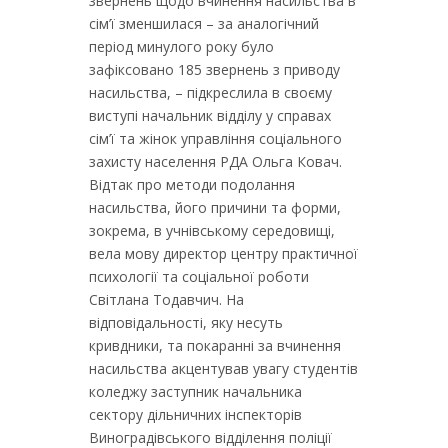
звернень щодо вчинення насильства в
сім’ї зменшилася – за аналогічний
період минулого року було
зафіксовано 185 звернень з приводу
насильства, – підкреслила в своєму
виступі начальник відділу у справах
сім’ї та жінок управління соціального
захисту населення РДА Ольга Ковач.
Відтак про методи подолання
насильства, його причини та форми,
зокрема, в учнівському середовищі,
вела мову директор центру практичної
психології та соціальної роботи
Світлана Тодавчич. На
відповідальності, яку несуть
кривдники, та покаранні за вчинення
насильства акцентував увагу студентів
коледжу заступник начальника
сектору дільничних інспекторів
Виноградівського відділення поліції