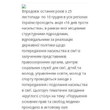
Впродовж останніх років з 25
листопада по 10 грудня в усіх регіонах
України проходить акція «16 днів проти
насильства», в рамках якої місцевими
структурними підрозділами,
відповідальними за реалізацію
державної політики щодо
попередження насильства в сім’ї із
залученням представників
правоохоронних органів, центрів
соціальних служб для сім’ї, дітей та
молоді, управлінням освіти, молоді та
спорту проводяться заходи з
попередження і подолання насильства
в сім’ї. Цьогоріч тематичне засідання
«круглого столу» на тему: «Порушення
основних прав та свобод людини»
проходило в актовому залі