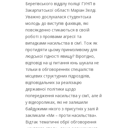
Берегівського відділу поліції ГУНП в
Закарпатської області Маріан Зелді.
Уважно дослухалася студентська
молодь до виступів фахівців, які
повсякденно стикаються в своїй
роботі з проявами агресії та
випадками насильства в сім’ї. Тож як
протидіяти цьому принизливому для
людської гідності явищу? Вірогідно,
відповіді на ці питання юнь шукала не
тільки в обговореннях спеціалістів
місцевих структурних підрозділів,
відповідальних за реалізацію
державної політики щодо
попередження насильства у сім’ї, але й
у відеороликах, які не залишили
байдужими нікого з присутніх у залі й
закликали «Ми – проти насильства».
Відтак тематичні обрії обговорення