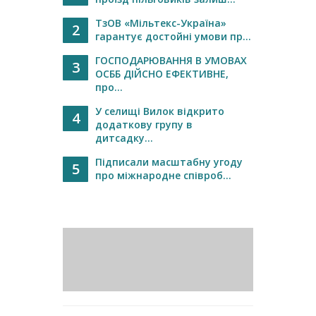
ТзОВ «Мільтекс-Україна»
2
гарантує достойні умови пр...
ГОСПОДАРЮВАННЯ В УМОВАХ
3
ОСББ ДІЙСНО ЕФЕКТИВНЕ,
про...
У селищі Вилок відкрито
4
додаткову групу в
дитсадку...
Підписали масштабну угоду
5
про міжнародне співроб...