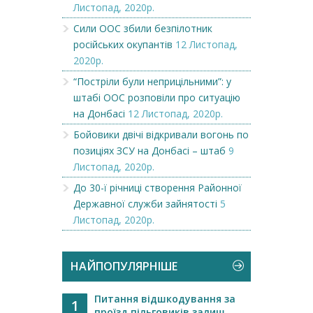
Листопад, 2020р.
Сили ООС збили безпілотник
російських окупантів
12 Листопад,
2020р.
“Постріли були неприцільними”: у
штабі ООС розповіли про ситуацію
на Донбасі
12 Листопад, 2020р.
Бойовики двічі відкривали вогонь по
позиціях ЗСУ на Донбасі – штаб
9
Листопад, 2020р.
До 30-ї річниці створення Районної
Державної служби зайнятості
5
Листопад, 2020р.
НАЙПОПУЛЯРНІШЕ
Питання відшкодування за
1
проїзд пільговиків залиш...