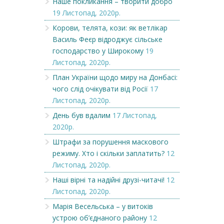
Наше покликання – творити добро
19 Листопад, 2020р.
Корови, телята, кози: як ветлікар
Василь Феєр відроджує сільське
господарство у Широкому
19
Листопад, 2020р.
План України щодо миру на Донбасі:
чого слід очікувати від Росії
17
Листопад, 2020р.
День був вдалим
17 Листопад,
2020р.
Штрафи за порушення маскового
режиму. Хто і скільки заплатить?
12
Листопад, 2020р.
Наші вірні та надійні друзі-читачі!
12
Листопад, 2020р.
Марія Весельська – у витоків
устрою об’єднаного району
12