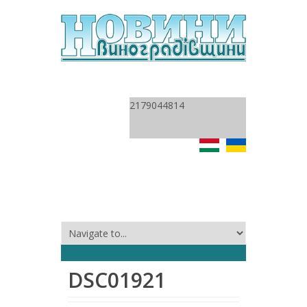
2179044814
DSC01921