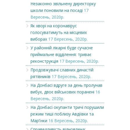
Незаконно звільнену директорку
школи поновили на посаді
17
Вересень, 2020р.
Як хворі на коронавірус
голосуватимуть на місцевих
виборах
17 Вересень, 2020р.
У районній лікарні буде сучасне
приймальне відділення: триває
реконструкція
17 Вересень, 2020р.
Продовжувачі славних династій
рятівників
17 Вересень, 2020р.
На Донбасі вдруге за день пролунав
вибух, двоє військових поранені
16
Вересень, 2020р.
На Донбасі окупанти тричі порушили
режим тиші поблизу Авдіївки та
Мар’їнки
16 Вересень, 2020р.
Справедливість відновлена: