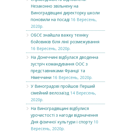
Незаконно звільнену на
Виноградівщині директорку школи
поновили на посаді
16 Вересень,
2020р.
ОБСЄ знайшла важку техніку
бойовиків біля лінії розмежування
16 Вересень, 2020р.
На Донеччині відбулася дводенна
зустріч командування ООС з
представниками Франції та
Німеччини
16 Вересень, 2020р.
У Виноградові пройшов Перший
сімейний велозаїзд
14 Вересень,
2020р.
На Виноградівщині відбулися
урочистості з нагоди відзначення
Дня фізичної культури і спорту
10
Вересень, 2020р.