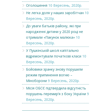
Оголошення
10 Вересень, 2020р.
Не легка доля у наших заробітчан
10
Вересень, 2020р.
До уваги батьків району, які при
народженні дитини у 2020 році не
отримали «Пакунок малюка»
10
Вересень, 2020р.
У Пушкінській школі капітально
відремонтували початкові класи
10
Вересень, 2020р.
Бойовики зранку знову порушили
режим припинення вогню –
Міноборони
9 Вересень, 2020р.
Місія ОБСЄ підтвердила відсутність
порушень перемир’я з боку України
9
Вересень, 2020р.