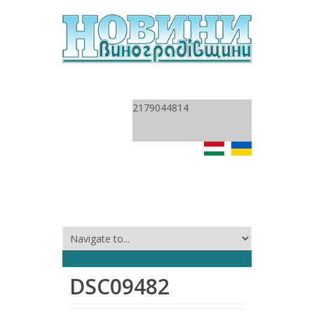
2179044814
DSC09482