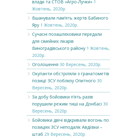
влади та СТОВ «Агро-Лучки»
1
Жовтень, 2020р.
Вшанували пам’ять жертв Бабиного
Яру
1 Жовтень, 2020р.
Сучасні позашляховики передали
для сімейних лікарів
Виноградівського району
1 Жовтень,
2020р.
Оголошення
30 Вересень, 2020р.
Окупанти обстріляли з гранатометів
позиції ЗСУ поблизу Опитного
30
Вересень, 2020р.
За добу бойовики п’ять разів
порушили режим тиші на Донбасі
30
Вересень, 2020р.
Бойовики двічі відкривали вогонь по
позиціях ЗСУ неподалік Авдіївки –
штаб
29 Вересень, 2020р.