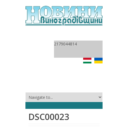
2179044814
DSC00023