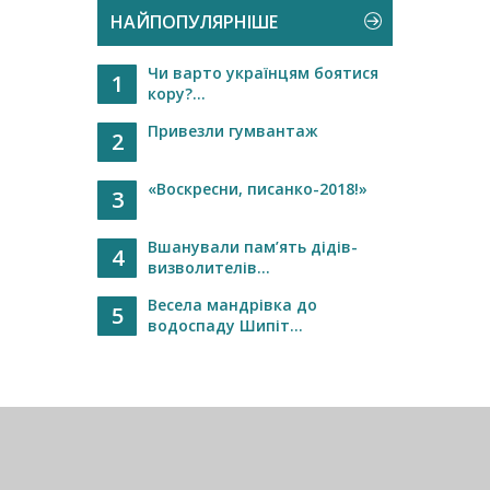
НАЙПОПУЛЯРНІШЕ
Чи варто українцям боятися
1
кору?...
Привезли гумвантаж
2
«Воскресни, писанко-2018!»
3
Вшанували пам’ять дідів-
4
визволителів...
Весела мандрівка до
5
водоспаду Шипіт...