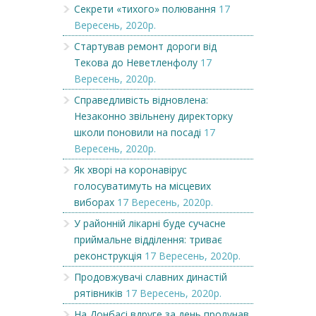
Секрети «тихого» полювання
17
Вересень, 2020р.
Стартував ремонт дороги від
Текова до Неветленфолу
17
Вересень, 2020р.
Справедливість відновлена:
Незаконно звільнену директорку
школи поновили на посаді
17
Вересень, 2020р.
Як хворі на коронавірус
голосуватимуть на місцевих
виборах
17 Вересень, 2020р.
У районній лікарні буде сучасне
приймальне відділення: триває
реконструкція
17 Вересень, 2020р.
Продовжувачі славних династій
рятівників
17 Вересень, 2020р.
На Донбасі вдруге за день пролунав