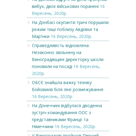
вибух, двоє військових поранені
16
Вересень, 2020р.
На Донбасі окупанти тричі порушили
режим тиші поблизу Авдіївки та
Мар’їнки
16 Вересень, 2020р.
Справедливість відновлена:
Незаконно звільнену на
Виноградівщині директорку школи
поновили на посаді
16 Вересень,
2020р.
ОБСЄ знайшла важку техніку
бойовиків біля лінії розмежування
16 Вересень, 2020р.
На Донеччині відбулася дводенна
зустріч командування ООС з
представниками Франції та
Німеччини
16 Вересень, 2020р.
У Виноградові пройшов Перший