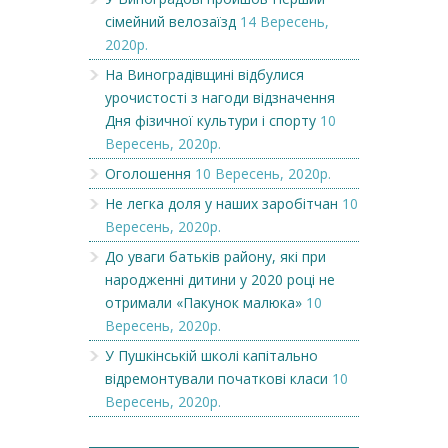
сімейний велозаїзд
14 Вересень,
2020р.
На Виноградівщині відбулися
урочистості з нагоди відзначення
Дня фізичної культури і спорту
10
Вересень, 2020р.
Оголошення
10 Вересень, 2020р.
Не легка доля у наших заробітчан
10
Вересень, 2020р.
До уваги батьків району, які при
народженні дитини у 2020 році не
отримали «Пакунок малюка»
10
Вересень, 2020р.
У Пушкінській школі капітально
відремонтували початкові класи
10
Вересень, 2020р.